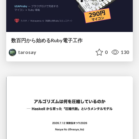
数百円から始めるRuby電子工作
tarosay
0
130