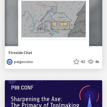
Fireside Chat
paigeccino
42
4k