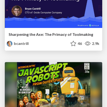
Sharpening the Axe: The Primacy of Toolmaking
bcantrill
46
2.9k