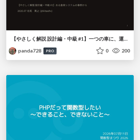
【やさしく解説 設計編・中級 #1】一つの車に、運転手は一人 ～ある倉庫システムの事例から～
panda728
0
200
PRO