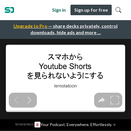
Sign in
Sign up for free
Upgrade to Pro
— share decks privately, control
downloads, hide ads and more …
·
Your Podcast. Everywhere. Effortlessly.
→
SPONSORED