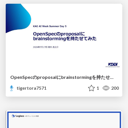
OpenSpecのproposalにbrainstormingを持たせてみた
tigertora7571
1
200