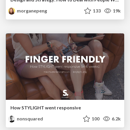
morganepeng
133
19k
How STYLIGHT went responsive
nonsquared
100
6.2k