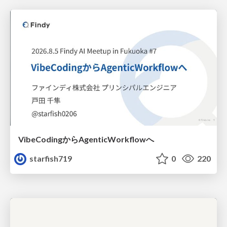
VibeCodingからAgenticWorkflowへ
starfish719
0
220