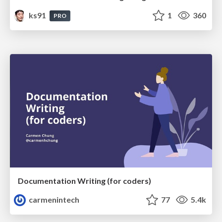
ks91
1
360
PRO
Documentation Writing (for coders)
carmenintech
77
5.4k