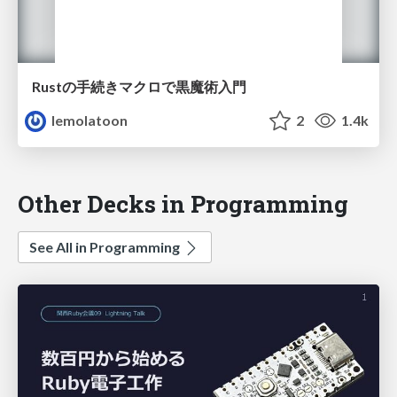
Rustの手続きマクロで黒魔術入門
lemolatoon
2
1.4k
Other Decks in Programming
See All in Programming