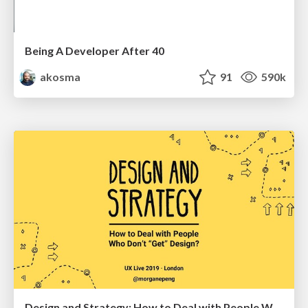
Being A Developer After 40
akosma
91
590k
Design and Strategy: How to Deal with People Who Don’t "Get" Design