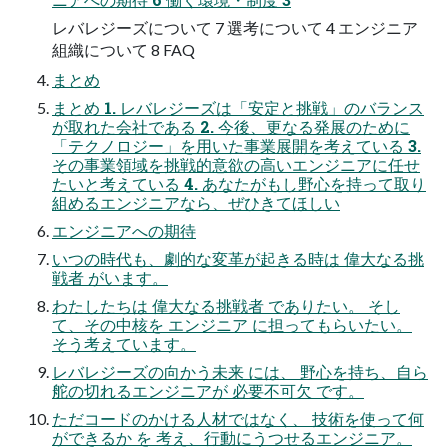
レバレジーズについて 7 選考について 4 エンジニア
組織について 8 FAQ
まとめ
まとめ 1. レバレジーズは「安定と挑戦」のバランス
が取れた会社である 2. 今後、更なる発展のために
「テクノロジー」を用いた事業展開を考えている 3.
その事業領域を挑戦的意欲の高いエンジニアに任せ
たいと考えている 4. あなたがもし野心を持って取り
組めるエンジニアなら、ぜひきてほしい
エンジニアへの期待
いつの時代も、劇的な変革が起きる時は 偉大なる挑
戦者 がいます。
わたしたちは 偉大なる挑戦者 でありたい。 そし
て、その中核を エンジニア に担ってもらいたい。
そう考えています。
レバレジーズの向かう未来 には、 野心を持ち、自ら
舵の切れるエンジニアが 必要不可欠 です。
ただコードのかける人材ではなく、 技術を使って何
ができるか を 考え、行動にうつせるエンジニア。