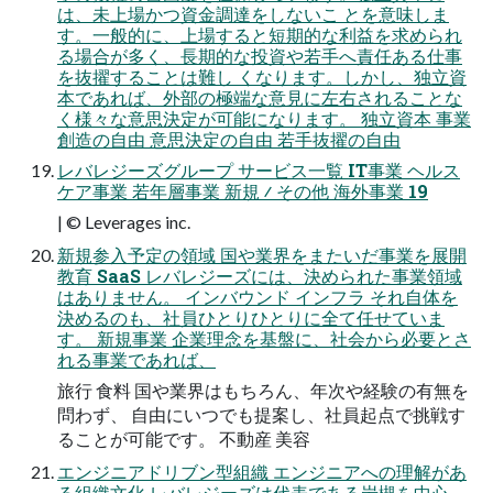
は、未上場かつ資金調達をしないこ とを意味しま
す。一般的に、上場すると短期的な利益を求められ
る場合が多く、長期的な投資や若手へ責任ある仕事
を抜擢することは難し くなります。しかし、独立資
本であれば、外部の極端な意見に左右されることな
く様々な意思決定が可能になります。 独⽴資本 事業
創造の自由 意思決定の自由 若手抜擢の自由
レバレジーズグループ サービス一覧 IT事業 ヘルス
ケア事業 若年層事業 新規 ∕ その他 海外事業 19
| © Leverages inc.
新規参入予定の領域 国や業界をまたいだ事業を展開
教育 SaaS レバレジーズには、決められた事業領域
はありません。 インバウンド インフラ それ自体を
決めるのも、社員ひとりひとりに全て任せていま
す。 新規事業 企業理念を基盤に、社会から必要とさ
れる事業であれば、
旅行 食料 国や業界はもちろん、年次や経験の有無を
問わず、 自由にいつでも提案し、社員起点で挑戦す
ることが可能です。 不動産 美容
エンジニアドリブン型組織 エンジニアへの理解があ
る組織文化 レバレジーズは代表である岩槻を中心