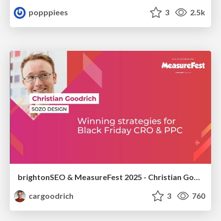
popppiees
3
2.5k
brightonSEO & MeasureFest 2025 - Christian Goodrich - Winning strategies for Black Friday CRO & PPC
cargoodrich
3
760