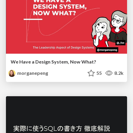
We Have a Design System, Now What?
morganepeng
55
8.2k