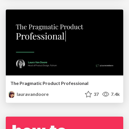
The Pragmatic Product Professional
lauravandoore
37
7.4k