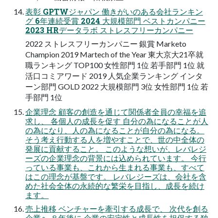
表彰 GPTWジャパン 働きがいのある会社ランキン
グ 6年連続受賞 2024 大規模部門 ベストカンパニー
2023 HRデータラボ ストレスフリーカンパニー
2022 ストレスフリーカンパニー 銀賞 Marketo
Champion 2019 Martech of the Year 東⼤京⼤21卒就
職ランキング TOP100 女性部門 1位 若手部門 1位 就
活⼝コミアワード 2019 ⼈気企業ランキング インタ
ーン部⾨ GOLD 2022 大規模部門 3位 女性部門 1位 若
手部門 1位
企業理念 顧客の創造を通じて関係者全員の幸福を追
求し、 各個人の成長を促す 自分の為になることが人
の為になり、人の為になることが自分の為になる。
そう考え行動する人を増やすことで、世の中全体の
発展に貢献すること。 このような想いが、レバレジ
ーズの企業理念の背景には込められています。 今行
っている事業も、これから生まれる事業も、すべて
はこの理念が基盤です。 レバレジーズは、会社を含
めた社会全体の永続的な繁栄を目指し、成長を続け
ます。
売上推移 ベンチャーを牽引する成⻑で、 次代を創る
企業へ ８年後に 企業の安定性と成⻑性を担保する独