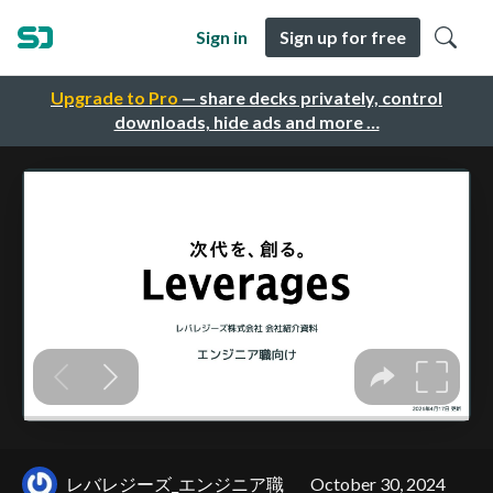
Sign in
Sign up for free
Upgrade to Pro
— share decks privately, control
downloads, hide ads and more …
レバレジーズ_エンジニア職
October 30, 2024