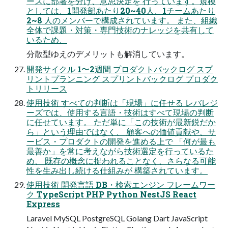
ースに部署を分け、意思決定を 行っています。規模
としては、1開発部あたり20~40人、1チームあたり
2~8 人のメンバーで構成されています。 また、組織
全体で課題・対策・専門技術のナレッジを共有して
いるため、
分散型ゆえのデメリットも解消しています。
開発サイクル 1〜2週間 プロダクトバックログ スプ
リントプランニング スプリントバックログ プロダク
トリリース
使用技術 すべての判断は「現場」に任せる レバレジ
ーズでは、使用する言語・技術はすべて現場の判断
に任せています。 ただ単に「この技術が最新鋭だか
ら」という理由ではなく、 顧客への価値貢献や、サ
ービス・プロダクトの開発を進める上で 「何が最も
最善か」を常に考えながら技術選定を行っているた
め、 既存の概念に捉われることなく、さらなる可能
性を生み出し続ける仕組みが 構築されています。
使用技術 開発言語 DB・検索エンジン フレームワー
ク TypeScript PHP Python NestJS React
Express
Laravel MySQL PostgreSQL Golang Dart JavaScript