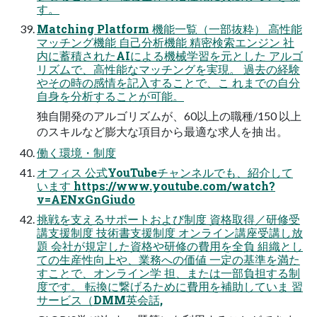
す。
Matching Platform 機能一覧（一部抜粋） 高性能
マッチング機能 自己分析機能 精密検索エンジン 社
内に蓄積されたAIによる機械学習を元とした アルゴ
リズムで、高性能なマッチングを実現。 過去の経験
やその時の感情を記入することで、こ れまでの自分
自身を分析することが可能。
独自開発のアルゴリズムが、60以上の職種/150 以上
のスキルなど膨大な項目から最適な求人を抽 出。
働く環境・制度
オフィス 公式YouTubeチャンネルでも、紹介して
います https://www.youtube.com/watch?
v=AENxGnGiudo
挑戦を支えるサポートおよび制度 資格取得／研修受
講支援制度 技術書支援制度 オンライン講座受講し放
題 会社が規定した資格や研修の費用を全負 組織とし
ての生産性向上や、業務への価値 一定の基準を満た
すことで、オンライン学 担、または一部負担する制
度です。 転換に繋げるために費用を補助していま 習
サービス（DMM英会話,