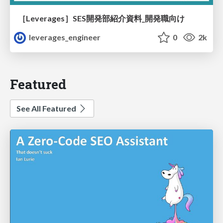
［Leverages］SES開発部紹介資料_開発職向け
leverages_engineer
0
2k
Featured
See All Featured