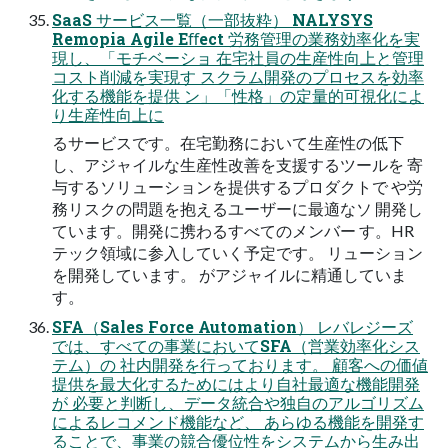
SaaS サービス一覧（一部抜粋） NALYSYS
Remopia Agile Eﬀect 労務管理の業務効率化を実
現し、「モチベーショ 在宅社員の生産性向上と管理
コスト削減を実現す スクラム開発のプロセスを効率
化する機能を提供 ン」「性格」の定量的可視化によ
り生産性向上に
るサービスです。在宅勤務において生産性の低下
し、アジャイルな生産性改善を支援するツールを 寄
与するソリューションを提供するプロダクトで や労
務リスクの問題を抱えるユーザーに最適なソ 開発し
ています。開発に携わるすべてのメンバー す。HR
テック領域に参入していく予定です。 リューション
を開発しています。 がアジャイルに精通していま
す。
SFA（Sales Force Automation） レバレジーズ
では、すべての事業においてSFA（営業効率化シス
テム）の 社内開発を行っております。 顧客への価値
提供を最大化するためにはより自社最適な機能開発
が 必要と判断し、データ統合や独自のアルゴリズム
によるレコメンド機能など、 あらゆる機能を開発す
ることで、事業の競合優位性をシステムから生み出