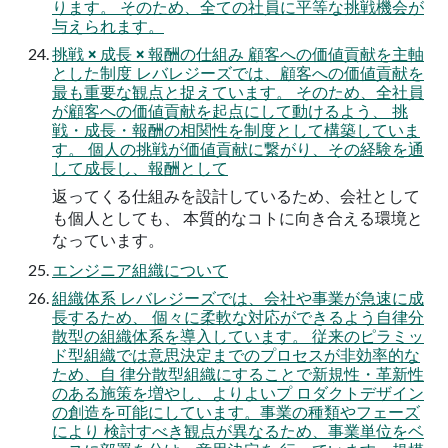
ります。 そのため、全ての社員に平等な挑戦機会が
与えられます。
挑戦 × 成長 × 報酬の仕組み 顧客への価値貢献を主軸
とした制度 レバレジーズでは、顧客への価値貢献を
最も重要な観点と捉えています。 そのため、全社員
が顧客への価値貢献を起点にして動けるよう、 挑
戦・成長・報酬の相関性を制度として構築していま
す。 個人の挑戦が価値貢献に繋がり、その経験を通
して成長し、報酬として
返ってくる仕組みを設計しているため、会社として
も個人としても、 本質的なコトに向き合える環境と
なっています。
エンジニア組織について
組織体系 レバレジーズでは、会社や事業が急速に成
長するため、 個々に柔軟な対応ができるよう自律分
散型の組織体系を導入しています。 従来のピラミッ
ド型組織では意思決定までのプロセスが非効率的な
ため、自 律分散型組織にすることで新規性・革新性
のある施策を増やし、よりよいプ ロダクトデザイン
の創造を可能にしています。事業の種類やフェーズ
により 検討すべき観点が異なるため、事業単位をベ