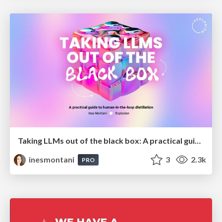
Taking LLMs out of the black box: A practical guide to human-in-the-loop distillation
inesmontani
3
2.3k
PRO