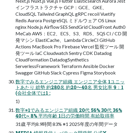
Next.js Nuxt.js Vue.js Flutter Elasticsearch Aurora Jest
インフラストラクチャ GCP：GCE、GKE、
CloudSQL Tailwind GraphQL gRPC recoil Vuetify
Redis Aurora PostgreSQL ミドルウェア OS Linux
nginx Node.js Airﬂow SES SendGrid CloudFront Auth0
MeCab AWS：EC2、ECS、S3、RDS、SQS CI / CD 開
発マシン ElastiCache、Lambda CircleCI GitHub
Actions MacBook Pro Firebase Vercel 監視ツール 開
発ツール IaC Cloudwatch Sentry CDK Datadog
CloudFormation DatadogSynthetics
ServerlessFramework Terraform Ansible Docker
Swagger GitHub Slack Cypress Figma Storybook
数字でみるエンジニア組織 エンジニア全体 1ユニッ
トあたり 総勢 約280名 約20〜40名 男女比率 9：1
(会社全体では1 :
1)
数字※1でみるエンジニア組織 20代 56% 30代 36%
40代~ 8% 平均年齢 1日の労働時間 有給取得率
31歳 平均8.9時間 83% ※1 2025年度の年間データ
MEDIA 情報発信 レバテック開発部 公式X