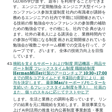
GLOBIS学び放 す。 題等）を利用することができま
す。 エンジニア定期勉強会 エンジニア大型イベント
カンファレンス参加支援制度 社内の有識者が講師を
務めるエンジニアの 社内で半期に1回開催されてい
る技術の祭 勉強会やカンファレンスの参加費の補助
ための勉強会です。その他にも、社内で企 典があり
ます。社外の著名人による講演会 と、業務時間内で
の参加が可能になる制度 画され定期開催されている
勉強会が複数ご やチーム横断での交流を行って、グ
ループ です。 ざいます。 全体の技術力向上を目指
しています。
挑戦を支えるサポートおよび制度 周辺機器・用品サ
ポート制度 フレックスタイム制度 職能給制度
HermanMiller社製のアーロンチェア 10:30~17:00
までの間をコアタイムとす 年2回の査定により、給
与を決定します。 最新Mac/キーボード/モニターを
支給いた るフレックスタイム制度を導入し、社員の
また、個々のスキルに応じてテストやヒア
します。 ⽣活と業務との調和を図っています。 リン
グの結果を元に職能給を支給します。 新規事業立ち
上げ AI利活用の推進 社内公募制度 事業創造・事業