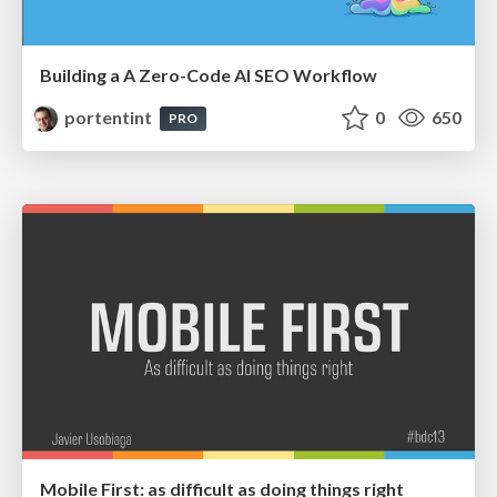
Building a A Zero-Code AI SEO Workflow
portentint
0
650
PRO
Mobile First: as difficult as doing things right