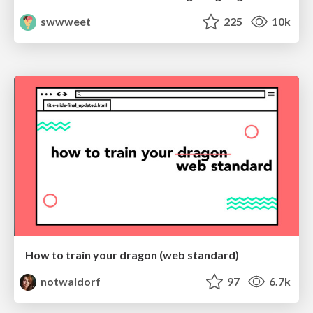
swwweet
225
10k
How to train your dragon (web standard)
notwaldorf
97
6.7k