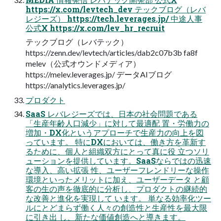
https://x.com/levtech_dev テックブログ（レバ
レジーズ） https://tech.leverages.jp/ 中途人事
公式X https://x.com/lev_hr_recruit
テックブログ（レバテック）
https://zenn.dev/levtech/articles/dab2c07b3b fa8f
melev（公式オウンドメディア）
https://melev.leverages.jp/ データAIブログ
https://analytics.leverages.jp/
プロダクト
SaaS レバレジーズでは、日本の社会問題である
「生産年齢人口減少」に対して最適配 置・労働力の
増加・DX化というアプローチで生産力の向上を図
っています。 特にDXにおいては、働き方を革新す
るために、個人と組織双方にとって真に役 立つソリ
ューションを提供しています。SaaSならではの迅速
な導入、高い拡張 性、ユーザーフレンドリーな操作
環境といったメリットに加え、ユーザーデータ と顧
客の生の声を徹底的に分析し、プロダクトの継続的
な改善と進化を実現して います。 単なる効率化ツー
ルにとどまらず働く人々の創造性と生産性を最大限
に引き出 し、新たな価値創造へと導きます。