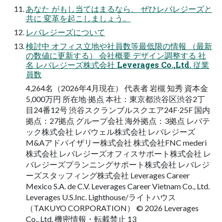
あなた がもし当てはまるなら、 ぜひレバレジーズと
共に 変革を起こしましょう。
レバレジーズについて
検討中 オフィス⽴地や社員数等最低限の情報 （最新
の数値に更新する） 会社概要 デザイン調整する 社
名 レバレジーズ株式会社 Leverages Co.,Ltd. 従業
員数
4,264名（2026年4⽉現在） 代表者 岩槻 知秀 資本⾦
5,000万円 所在地‧拠点 本社：東京都渋⾕区渋⾕2丁
⽬24番12号 渋⾕スクランブルスクエア24F‧25F 国内
拠点：27拠点 グループ会社 海外拠点：3拠点 レバテ
ック株式会社 レバウェル株式会社 レバレジーズ
M&Aアドバイザリー株式会社 株式会社FNC mederi
株式会社 レバレジーズオフィスサポート株式会社 レ
バレジーズプランニングサポート株式会社 レバレジ
ーズスタッフィング株式会社 Leverages Career
Mexico S.A. de C.V. Leverages Career Vietnam Co., Ltd.
Leverages U.S.Inc. Lighthouse/ライトハウス
（TAKUYO CORPORATION） © 2026 Leverages
Co., Ltd. 機密情報・転載禁止 13