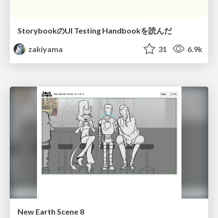
StorybookのUI Testing Handbookを読んだ
zakiyama
31
6.9k
New Earth Scene 8