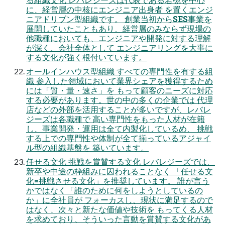
に、経営層の中核にエンジニア出身者 を置くエンジ
ニアドリブン型組織です。 創業当初からSES事業を
展開していたこともあり、経営層のみならず現場の
他職種においても、エンジニアや開発に対する理解
が深く、会社全体として エンジニアリングを大事に
する文化が強く根付いています。
オールインハウス型組織 すべての専門性を有する組
織 参入した領域において業界シェアを獲得するため
には「質・量・速さ」を もって顧客のニーズに対応
する必要があります。世の中の多くの企業では 代理
店などの外部を活用することが多いですが、レバレ
ジーズは各職種で 高い専門性をもった人材が在籍
し、事業開発・運用は全て内製化しているめ、 挑戦
する上での専門性や体制が全て揃っているアジャイ
ル型の組織基盤を 築いています。
任せる文化 挑戦を賞賛する文化 レバレジーズでは、
新卒や中途の枠組みに囚われることなく 「任せる文
化=挑戦させる文化」を推奨しています。 誰が言う
かではなく「誰のために何をしようとしているの
か」に全社員が フォーカスし、現状に満足するので
はなく、次々と新たな価値や技術を もってくる人材
を求めており、そういった言動を賞賛する文化があ