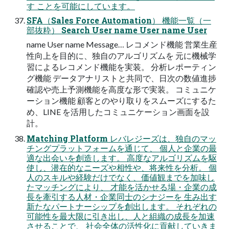
す ことを可能にしています。
SFA（Sales Force Automation） 機能一覧（一
部抜粋） Search User name User name User
name User name Message… レコメンド機能 営業生産
性向上を目的に、独自のアルゴリズムを 元に機械学
習によるレコメンド機能を実装。 分析レポーティン
グ機能 データアナリストと共同で、日次の数値進捗
確認や売上予測機能を高度な形で実装。 コミュニケ
ーション機能 顧客とのやり取りをスムーズにするた
め、LINE を活用したコミュニケーション画面を設
計。
Matching Platform レバレジーズは、独自のマッ
チングプラットフォームを通じて、 個人と企業の最
適な出会いを創造します。 高度なアルゴリズムを駆
使し、潜在的なニーズや相性や、将来性を分析。 個
人のスキルや経験だけでなく、価値観までを加味し
たマッチングにより、 才能を活かせる場・企業の成
長を牽引する人材・企業同士のシナジーを 生み出す
新たなパートナーシップを創出します。 それぞれの
可能性を最大限に引き出し、人と組織の成長を加速
させることで、 社会全体の活性化に貢献していきま