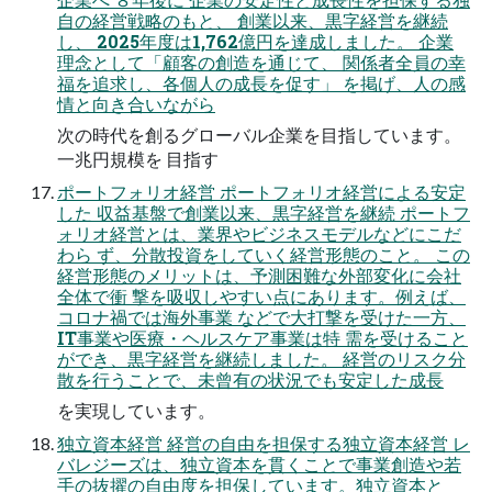
⾃の経営戦略のもと、 創業以来、黒字経営を継続
し、 2025年度は1,762億円を達成しました。 企業
理念として「顧客の創造を通じて、 関係者全員の幸
福を追求し、各個⼈の成⻑を促す」 を掲げ、⼈の感
情と向き合いながら
次の時代を創るグローバル企業を⽬指しています。
⼀兆円規模を ⽬指す
ポートフォリオ経営 ポートフォリオ経営による安定
した 収益基盤で創業以来、黒字経営を継続 ポートフ
ォリオ経営とは、業界やビジネスモデルなどにこだ
わら ず、分散投資をしていく経営形態のこと。 この
経営形態のメリットは、予測困難な外部変化に会社
全体で衝 撃を吸収しやすい点にあります。例えば、
コロナ禍では海外事業 などで大打撃を受けた一方、
IT事業や医療・ヘルスケア事業は特 需を受けること
ができ、黒字経営を継続しました。 経営のリスク分
散を行うことで、未曾有の状況でも安定した成長
を実現しています。
独立資本経営 経営の自由を担保する独立資本経営 レ
バレジーズは、独立資本を貫くことで事業創造や若
手の抜擢の自由度を担保しています。独立資本と