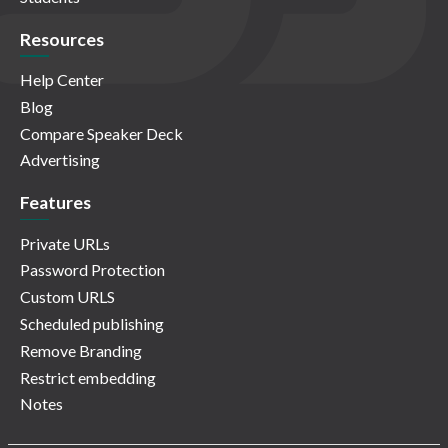
Resources
Help Center
Blog
Compare Speaker Deck
Advertising
Features
Private URLs
Password Protection
Custom URLS
Scheduled publishing
Remove Branding
Restrict embedding
Notes