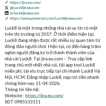
https://jira.eu.com/
@Luck8jiraeucom
in/luck8jiraeucom
https://www.pinterest.com/Luck8jiraeucom/
Luck8 là một trong những nhà cái uy tín có mặt
trên thị trường từ 2017. Ở thời điểm hiện tại,
Luck8 đang nhận được rất nhiều sự quan tâm từ
đông đảo người chơi. Hiện tại, có đến hàng trăm
nghìn người đăng ký trở thành thành viên của
nhà cái Luck8. Tại jira.eu.com – Truy cập link
trang chủ mới nhất nhà cái, tải app tool Luck8
miễn phí, tài xỉu trực tiếp tại chi nhánh Luck8 Hà
Nội, HCM. Đăng nhập Luck8, nạp rút tiền nhanh
chóng hôm nay 11-04-2026.
Thông tin liên hệ:
Website :
https://jira.eu.com/
SĐT 0985533111