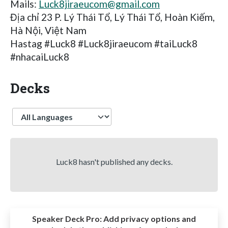
Mails:
Luck8jiraeucom@gmail.com
Địa chỉ 23 P. Lý Thái Tổ, Lý Thái Tổ, Hoàn Kiếm,
Hà Nội, Việt Nam
Hastag #Luck8 #Luck8jiraeucom #taiLuck8
#nhacaiLuck8
Decks
Language
Luck8 hasn't published any decks.
Speaker Deck Pro:
Add privacy options and