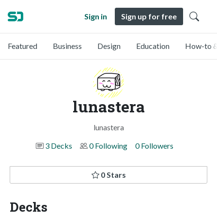
Sign in
Sign up for free
Featured
Business
Design
Education
How-to &
lunastera
lunastera
3 Decks
0 Following
0 Followers
0 Stars
Decks