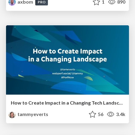
axbom
1
890
PRO
How to Create Impact in a Changing Tech Landscape [PerfNow 2023]
tammyeverts
56
3.4k