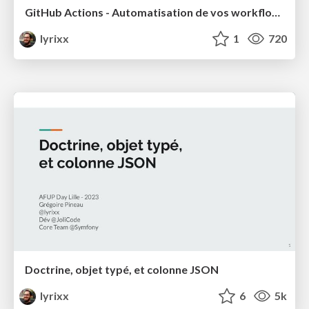
GitHub Actions - Automatisation de vos workflows
lyrixx
1
720
Doctrine, objet typé, et colonne JSON
lyrixx
6
5k