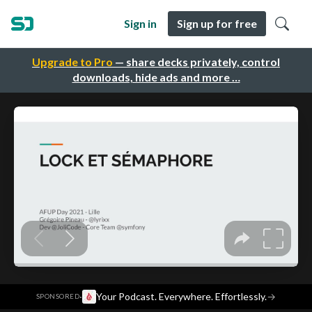
Sign in
Sign up for free
Upgrade to Pro
— share decks privately, control
downloads, hide ads and more …
·
Your Podcast. Everywhere. Effortlessly.
→
SPONSORED