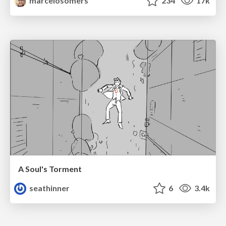
marcelosomers
234
17k
A Soul's Torment
seathinner
6
3.4k