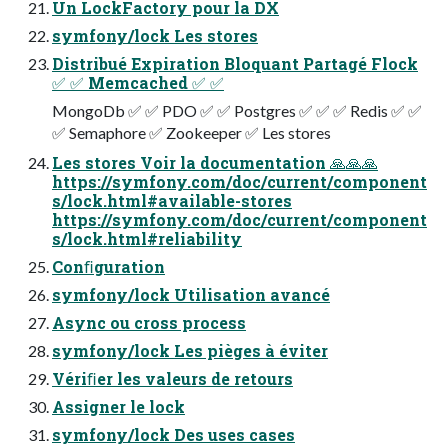
Un LockFactory pour la DX
symfony/lock Les stores
Distribué Expiration Bloquant Partagé Flock
✅ ✅ Memcached ✅ ✅
MongoDb ✅ ✅ PDO ✅ ✅ Postgres ✅ ✅ ✅ Redis ✅ ✅
✅ Semaphore ✅ Zookeeper ✅ Les stores
Les stores Voir la documentation 🙏🙏🙏
https://symfony.com/doc/current/component
s/lock.html#available-stores
https://symfony.com/doc/current/component
s/lock.html#reliability
Conﬁguration
symfony/lock Utilisation avancé
Async ou cross process
symfony/lock Les pièges à éviter
Vériﬁer les valeurs de retours
Assigner le lock
symfony/lock Des uses cases