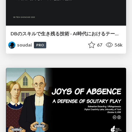
DBのスキルで生き残る技術 - AI時代におけるテーブル設計の勘所
soudai
67
56k
PRO