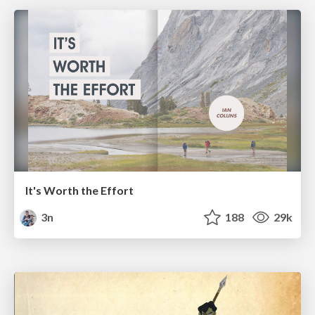
It's Worth the Effort
3n
188
29k