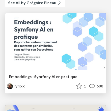
See All by Grégoire Pineau
Embeddings : Symfony AI en pratique
lyrixx
1
600