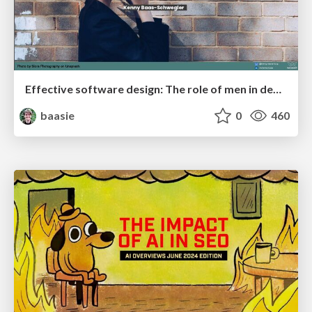
Effective software design: The role of men in debugging patriarchy in IT @ Voxxed Days AMS
baasie
0
460