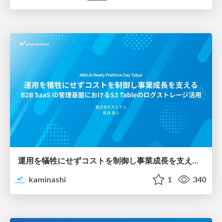
運用を犠牲にせずコストを制御し事業成長を支える B2B SaaS ID管理基盤におけるS3 Tableのログストレージ活用
kaminashi
1
340