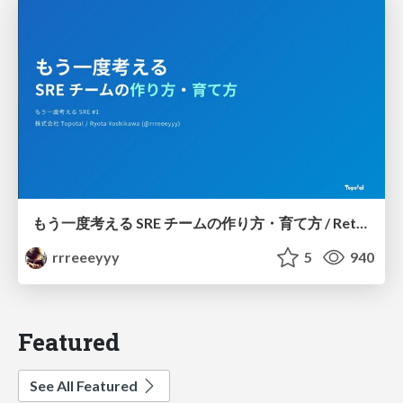
もう一度考える SRE チームの作り方・育て方 / Rethinking SRE #1: Building and Growing SRE Teams
rrreeeyyy
5
940
Featured
See All Featured