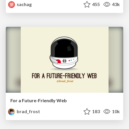
sachag
455
43k
For a Future-Friendly Web
brad_frost
183
10k