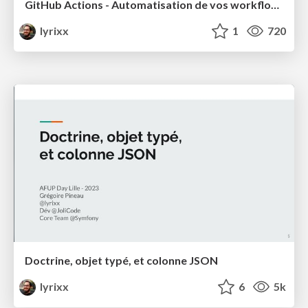
GitHub Actions - Automatisation de vos workflows
lyrixx
1
720
Doctrine, objet typé, et colonne JSON
lyrixx
6
5k