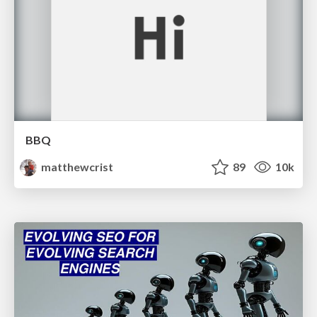
BBQ
matthewcrist
89
10k