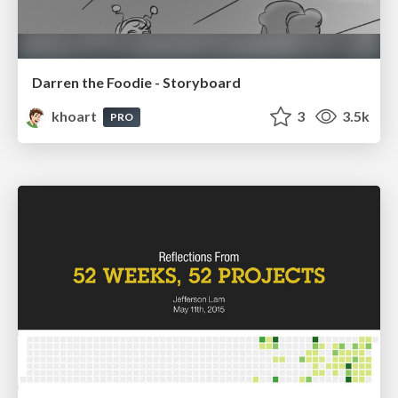
Darren the Foodie - Storyboard
khoart
3
3.5k
PRO