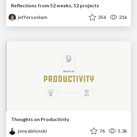
Reflections from 52 weeks, 52 projects
jeffersonlam
356
21k
Thoughts on Productivity
jonyablonski
76
5.3k