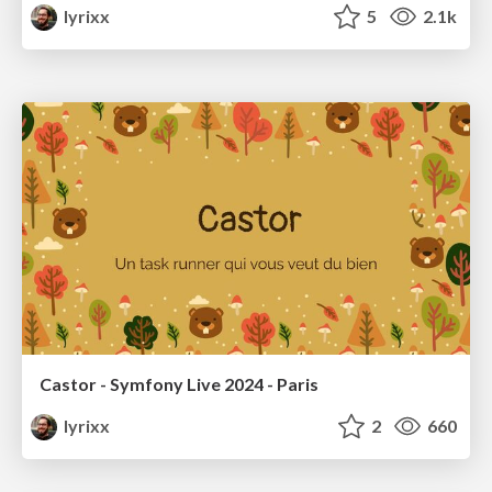
lyrixx
5
2.1k
Castor - Symfony Live 2024 - Paris
lyrixx
2
660