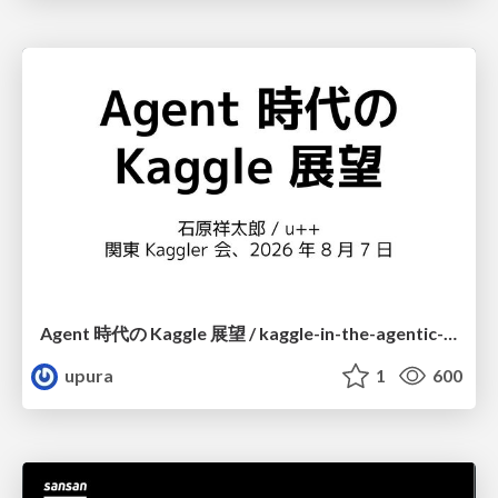
Agent 時代の Kaggle 展望 / kaggle-in-the-agentic-era
upura
1
600