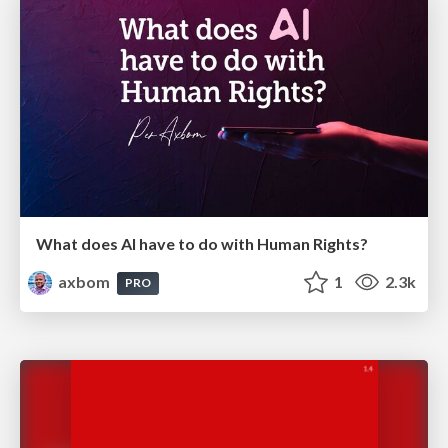
What does AI have to do with Human Rights?
axbom
1
2.3k
PRO