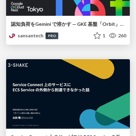
認知負荷をGemini で溶かす — GKE 基盤「Orbit」における AI エージェントの実践
sansantech
1
260
PRO