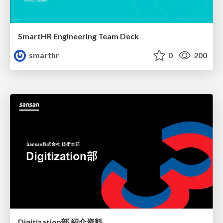
SmartHR Engineering Team Deck
smarthr
0
200
Digitization部 紹介資料