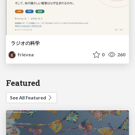
ラジオの科学
frievea
0
260
Featured
See All Featured