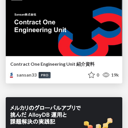
Contract One Engineering Unit 紹介資料
sansan33
0
19k
PRO