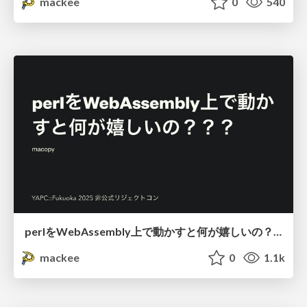
mackee
0
540
perlをWebAssembly上で動かすと何が嬉しいの？？？ / Where does Perl-on-Wasm actually make sense?
mackee
0
1.1k