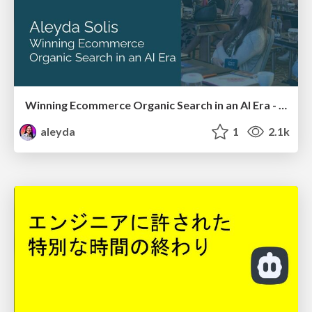
Winning Ecommerce Organic Search in an AI Era - #searchnstuff2025
aleyda
1
2.1k