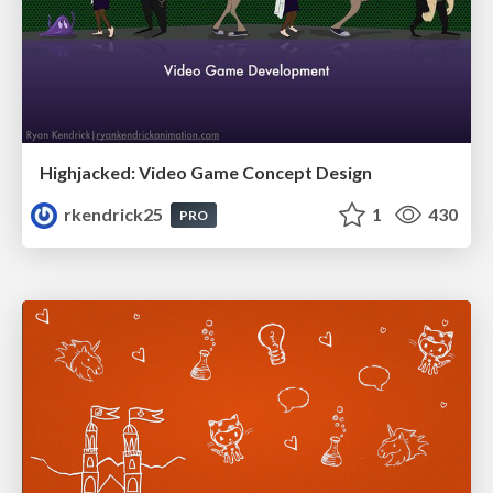
Highjacked: Video Game Concept Design
rkendrick25
1
430
PRO