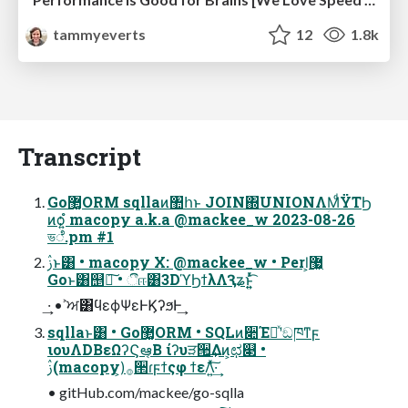
tammyeverts
12
1.8k
Transcript
Go޲͚ORM sqllaͷ঺հͱ JOIN΍UNIONΛؚΜͩΫΤϦ
ͷѻ͍ํ macopy a.k.a @mackee_w 2023-08-26
ভೆ.pm #1
ࢲͱ͸ • macopy X: @mackee_w • Perl͕޷͖
Goͱ͸஥ྑ͠ • ීஈ͸3DϓϦϯλΛԆʑͱ͍͍ͬͯ͡
·͢ • ࣸਅ͸ϥεϕΨεͰϏʔϧͰ͢
sqllaͱ͸ • Go޲͚ORM • SQLͷ૊Έཱͯʹඞཁͳϝ
ιουΛDBεΩʔϚఆ͔ٛΒ ίʔυੜ੒͢Δͷ͕ಛ௃ •
ࢲ(macopy)͕࡞੒ɾϝϯςφ ϯεΛ͍ͯ͠·͢
• gitHub.com/mackee/go-sqlla