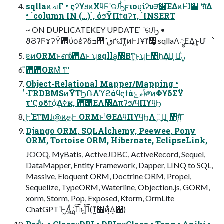
sqllaͷചΓ • ςʔϒϧͷΧϥϜʹରԠͨ͠ϝιου͕ίʔυੜ੒͞ΕΔͷͰɺิ׬ ʹग़ͯ͘Δ
• `column IN (…)`, όϧΫΠϯαʔτ, `INSERT
~ ON DUPLICATEKEY UPDATE` ʹରԠ •
ϑϨʔϜϫʔΫ΍ύοέʔδߏ੒ʹڧ͘ґଘ͠ͳ͍ͷͰɺҰ෦෼͚ͩ sqllaΛೖΕΔ͜ͱ͕Մೳ
ଞͷORMͱൺ΂Δͱ ʮsqlla͕΍Βͳ͍͜ͱʯͰ঺հ͢Δํ͕ ࡍཱͭ
ͦ΋ͦ΋ORMͬͯ ͳʹ
Object-Relational Mapper/Mapping •
ͭ·ΓRDBMSͷΫΤϦ݁ՌΛϓϩάϥϛϯάݴޠݻ༗ͷΦϒδΣΫ
τʹϚοϐϯά͢Δߦҝ, ΋͘͠͸ͦΕΛ΍Δπʔϧ/ϥΠϒϥϦ
͜͜ͰΈͳ͞Μɺ಄ͷதͰ ORMͱݴΘΕΔϥΠϒϥϦΛࢥ͍ු ͔΂ग़͍ͯͩ͘͞
Django ORM, SQLAlchemy, Peewee, Pony
ORM, Tortoise ORM, Hibernate, EclipseLink,
JOOQ, MyBatis, ActiveJDBC, ActiveRecord, Sequel,
DataMapper, Entity Framework, Dapper, LINQ to SQL,
Massive, Eloquent ORM, Doctrine ORM, Propel,
Sequelize, TypeORM, Waterline, Objection.js, GORM,
xorm, Storm, Pop, Exposed, Ktorm, OrmLite
ChatGPTʹͰ͖Δ͚ͩྻڍͯ͠ͱ͓ئ͍ͨ͠(ͳ͍΋ͷ͕͋Δ͔΋)