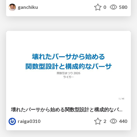
ganchiku
0
580
壊れたパーサから始める関数型設計と構成的なパーサ #fp_matsuri
raiga0310
2
440