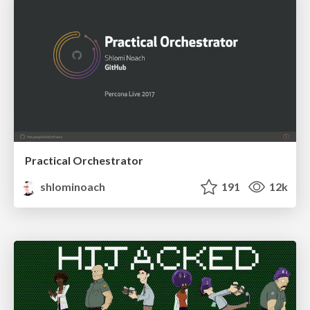
Practical Orchestrator
shlominoach
191
12k