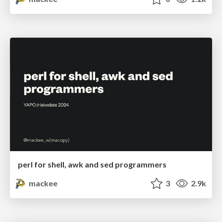
perl for shell, awk and sed programmers
mackee
3
2.9k