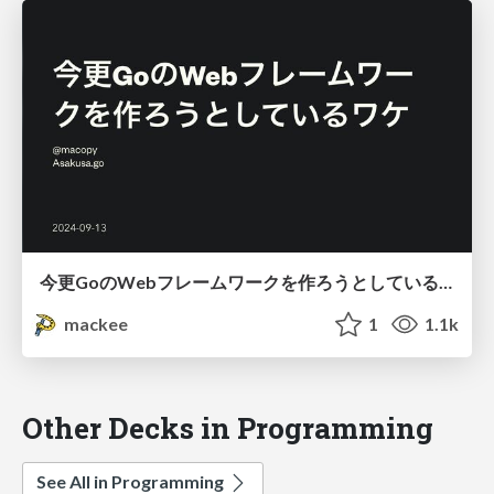
今更GoのWebフレームワークを作ろうとしているワケ / Why am I trying to create a Go web framework now?
mackee
1
1.1k
Other Decks in Programming
See All in Programming