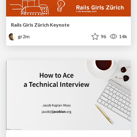
Rails Girls Zürich Keynote
gr2m
96
14k