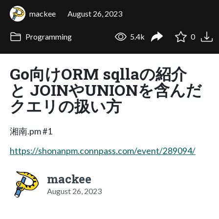
mackee
August 26, 2023
Programming
5.4k
0
Go向けORM sqllaの紹介
と JOINやUNIONを含んだ
クエリの扱い方
湘南.pm #1
https://shonanpm.connpass.com/event/289094/
mackee
August 26, 2023