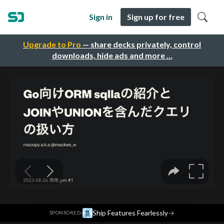
Sign in
Sign up for free
Upgrade to Pro
— share decks privately, control
downloads, hide ads and more …
·
Ship Features Fearlessly
→
SPONSORED