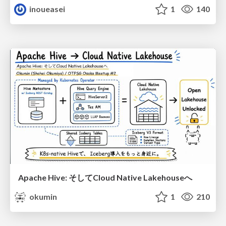
inoueasei
1
140
Apache Hive: そしてCloud Native Lakehouseへ
okumin
1
210