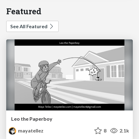
Featured
See All Featured
Leo the Paperboy
mayatellez
8
2.1k