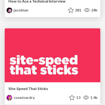
How to Ace a Technical Interview
jacobian
281
24k
Site-Speed That Sticks
csswizardry
13
1.4k