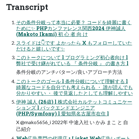
Transcript
その条件分岐って本当に必要？ コードを綺麗に書く
ために✨ PHPカンファレンス関西2024 伊神誠人
(Makoto Ikami) 初 心 者 向 け
スライドは👇です よかったら X もフォローしていた
だけると嬉しいです✨
このトークについて l プログラミング初心者向け l
弊社で受け継がれている 『 条件分岐 』 の書き方 l
条件分岐のアンチパターン/良いアプローチ方法
このトークのゴール l 条件分岐について理解する l
綺麗なコードを自分でも考えられる ・ 誰が読んでも
分かりやすい ・ 後で見返したとしても理解しやすい
伊神 誠人 (26歳) l 株式会社カルテットコミュニケー
ションズ l バックエンドエンジニア
(PHP/Symfony) l 愛知県名古屋市在住 l
X @mako5656_i 2022年 中途入社 い かみ まこ と 自
己紹介
Web広告専門の代理店 • Lisket Web広告レポート