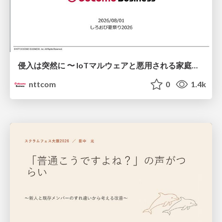
侵入は突然に 〜 IoTマルウェアと悪用される家庭の機器 ～ / When Intrusion Strikes: IoT Malware and the Abuse of Home Devices
nttcom
0
1.4k