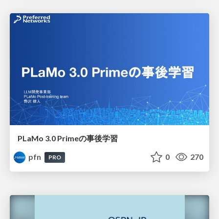
PLaMo 3.0 Primeの事後学習
pfn
0
270
PRO