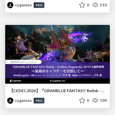
cygames
0
510
PRO
【CEDEC2026】『GRANBLUE FANTASY: Relink - Endless Ragnarok』のバトル制作事例 ～最高のキャラゲーを目指して～
cygames
0
190
PRO