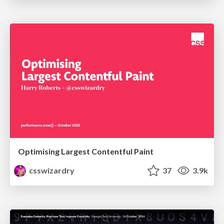
Optimising Largest Contentful Paint
csswizardry
37
3.9k