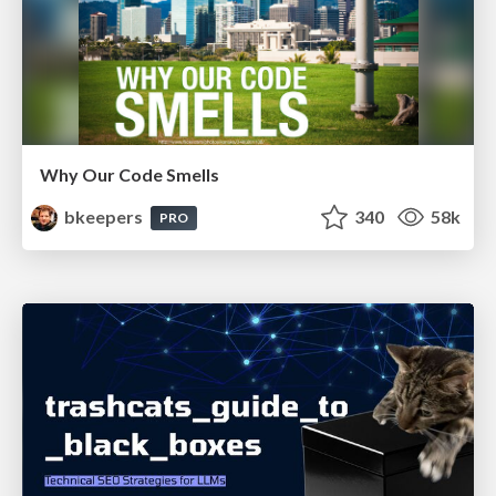
Why Our Code Smells
bkeepers
340
58k
PRO