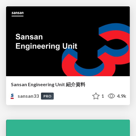
Sansan Engineering Unit 紹介資料
sansan33
1
4.9k
PRO