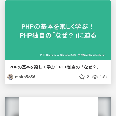
PHPの基本を楽しく学ぶ！PHP独自の「なぜ？」に迫る #phpcon_okinawa
mako5656
2
1.8k