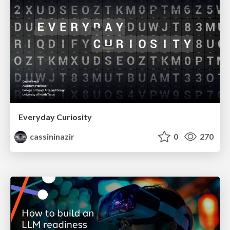
Everyday Curiosity
cassininazir
0
270