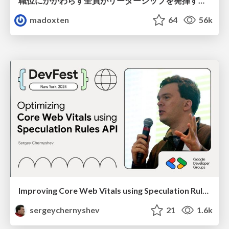
職位にかかわらず全員がリーダーシップを発揮するチーム作り / Building a team where everyone can demonstrate leadership regardless of position
madoxten
64
56k
Improving Core Web Vitals using Speculation Rules API
sergeychernyshev
21
1.6k