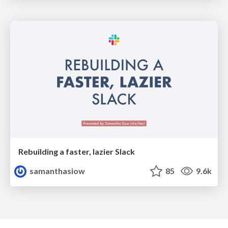
Rebuilding a faster, lazier Slack
samanthasiow
85
9.6k