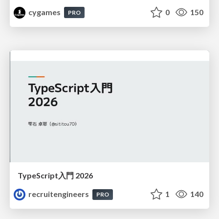
cygames
0
150
PRO
TypeScript入門 2026
recruitengineers
1
140
PRO