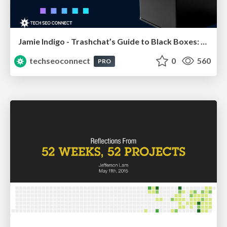
Jamie Indigo - Trashchat’s Guide to Black Boxes: Technical SEO Tactics for LLMs
techseoconnect
0
560
PRO