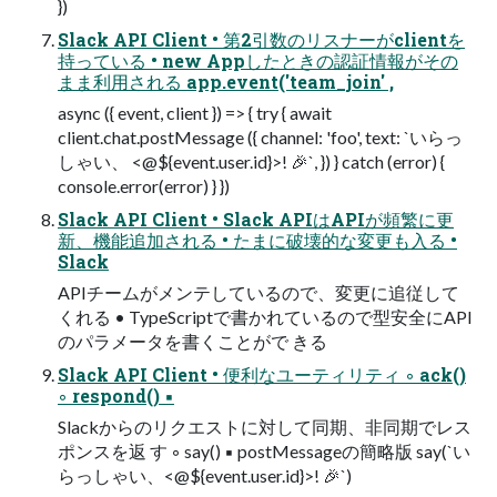
})
Slack API Client • 第2引数のリスナーがclientを
持っている • new Appしたときの認証情報がその
まま利用される app.event('team_join' ,
async ({ event, client }) => { try { await
client.chat.postMessage ({ channel: 'foo', text: `いらっ
しゃい、 <@${event.user.id}>! 🎉`, }) } catch (error) {
console.error(error) } })
Slack API Client • Slack APIはAPIが頻繁に更
新、機能追加される • たまに破壊的な変更も入る •
Slack
APIチームがメンテしているので、変更に追従して
くれる • TypeScriptで書かれているので型安全にAPI
のパラメータを書くことがで きる
Slack API Client • 便利なユーティリティ ◦ ack()
◦ respond() ▪
Slackからのリクエストに対して同期、非同期でレス
ポンスを返 す ◦ say() ▪ postMessageの簡略版 say(`い
らっしゃい、<@${event.user.id}>! 🎉`)