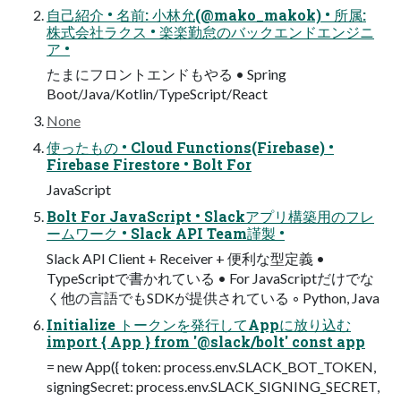
自己紹介 • 名前: 小林允(@mako_makok) • 所属:
株式会社ラクス • 楽楽勤怠のバックエンドエンジニ
ア •
たまにフロントエンドもやる • Spring
Boot/Java/Kotlin/TypeScript/React
None
使ったもの • Cloud Functions(Firebase) •
Firebase Firestore • Bolt For
JavaScript
Bolt For JavaScript • Slackアプリ構築用のフレ
ームワーク • Slack API Team謹製 •
Slack API Client + Receiver + 便利な型定義 •
TypeScriptで書かれている • For JavaScriptだけでな
く他の言語でもSDKが提供されている ◦ Python, Java
Initialize トークンを発行してAppに放り込む
import { App } from '@slack/bolt' const app
= new App({ token: process.env.SLACK_BOT_TOKEN,
signingSecret: process.env.SLACK_SIGNING_SECRET,