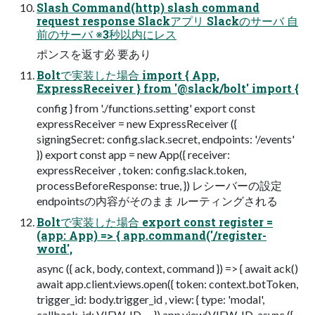
Slash Command(http) slash command
request response Slackアプリ Slackのサーバ 自
前のサーバ ※3秒以内にレス
ポンスを返す必 要あり
Boltで実装した場合 import { App,
ExpressReceiver } from '@slack/bolt' import {
config } from './functions.setting' export const
expressReceiver = new ExpressReceiver ({
signingSecret: config.slack.secret, endpoints: '/events'
}) export const app = new App({ receiver:
expressReceiver , token: config.slack.token,
processBeforeResponse: true, }) レシーバーの設定
endpointsの内容がそのまま ルーティングされる
Boltで実装した場合 export const register =
(app: App) => { app.command('/register-
word',
async ({ ack, body, context, command }) => { await ack()
await app.client.views.open({ token: context.botToken,
trigger_id: body.trigger_id , view: { type: 'modal',
callback_id: VIEW_ID, ... }) app.view(VIEW_ID, async ({