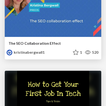
The SEO Collaboration Effect
kristinabergwall1
1
520