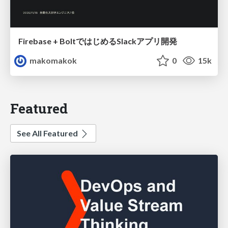
Firebase + BoltではじめるSlackアプリ開発
makomakok
0
15k
Featured
See All Featured