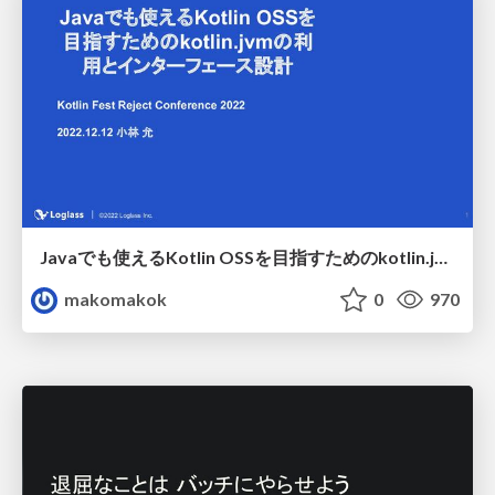
Javaでも使えるKotlin OSSを目指すためのkotlin.jvmの利用とインターフェース設計/Use of kotlin.jvm and interface design for Kotlin OSS that can also be used in Java
makomakok
0
970