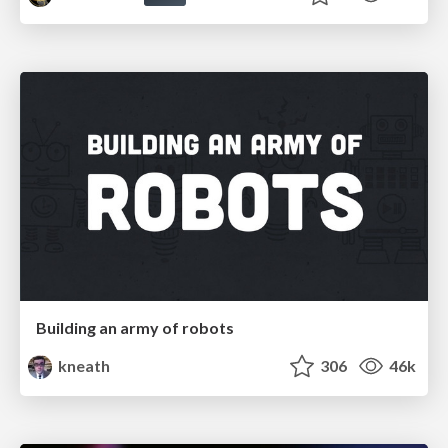
Building an army of robots
kneath
306
46k