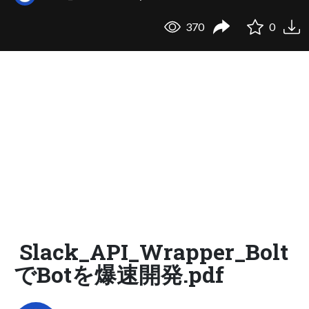
370
0
Slack_API_Wrapper_Bolt
でBotを爆速開発.pdf