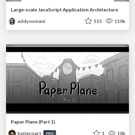
Large-scale JavaScript Application Architecture
addyosmani
515
110k
Paper Plane (Part 1)
katiecoart
1
10k
PRO