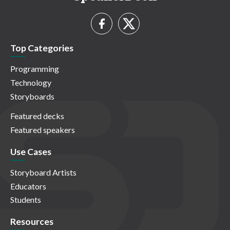
Top Categories
Programming
Technology
Storyboards
Featured decks
Featured speakers
Use Cases
Storyboard Artists
Educators
Students
Resources