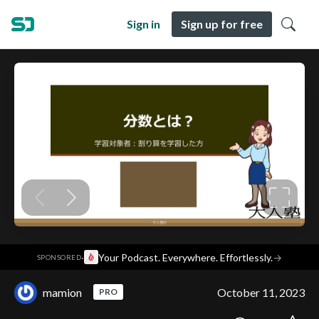
Sign in
Sign up for free
·
Your Podcast. Everywhere. Effortlessly.
→
SPONSORED
mamion
October 11, 2023
PRO