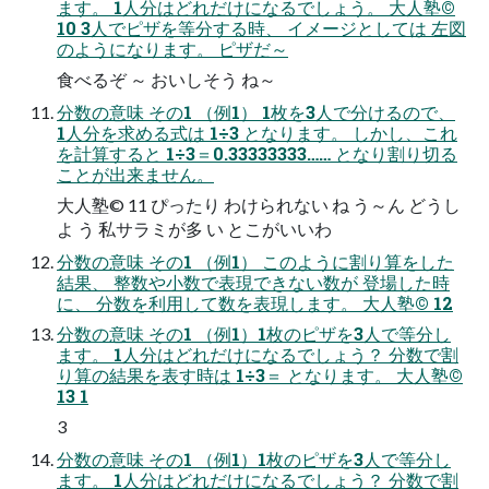
ます。 1人分はどれだけになるでしょう。 大人塾©
10 3人でピザを等分する時、 イメージとしては 左図
のようになります。 ピザだ～
食べるぞ ～ おいしそう ね～
分数の意味 その1 （例1） 1枚を3人で分けるので、
1人分を求める式は 1÷3 となります。 しかし、これ
を計算すると 1÷3＝0.33333333…… となり割り切る
ことが出来ません。
大人塾© 11 ぴったり わけられない ね う～ん どうし
よ う 私サラミが多 い とこがいいわ
分数の意味 その1 （例1） このように割り算をした
結果、 整数や小数で表現できない数が 登場した時
に、 分数を利用して数を表現します。 大人塾© 12
分数の意味 その1 （例1）1枚のピザを3人で等分し
ます。 1人分はどれだけになるでしょう？ 分数で割
り算の結果を表す時は 1÷3＝ となります。 大人塾©
13 1
3
分数の意味 その1 （例1）1枚のピザを3人で等分し
ます。 1人分はどれだけになるでしょう？ 分数で割