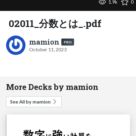
1.9k
0
02011_分数とは_.pdf
mamion
PRO
October 11, 2023
More Decks by mamion
See All by mamion