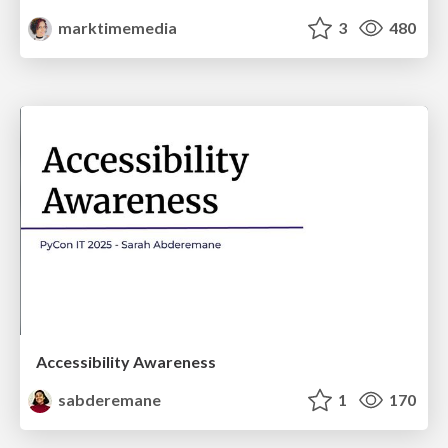
marktimemedia
3
480
Accessibility Awareness
sabderemane
1
170