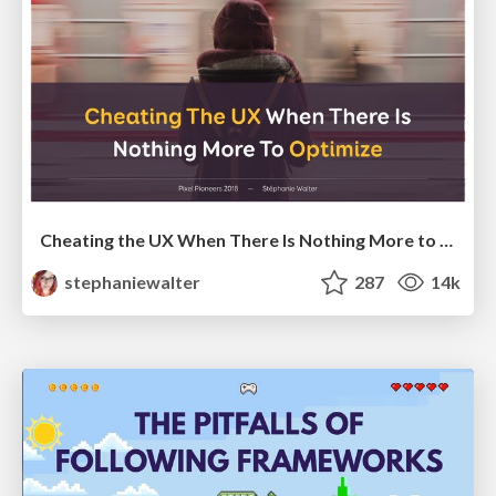
Cheating the UX When There Is Nothing More to Optimize - PixelPioneers
stephaniewalter
287
14k