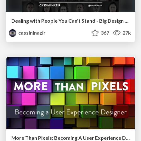
Dealing with People You Can't Stand - Big Design 2015
cassininazir
367
27k
More Than Pixels: Becoming A User Experience Designer