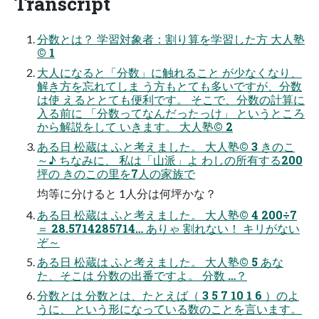
Transcript
分数とは？ 学習対象者：割り算を学習した方 大人塾
© 1
大人になると「分数」に触れること が少なくなり、
解き方を忘れてしま う方もとても多いですが、分数
は使 えるととても便利です。 そこで、分数の計算に
入る前に 「分数ってなんだったっけ」 というところ
から解説をして いきます。 大人塾© 2
ある日 松蔵は ふと考えました。 大人塾© 3 きのこ
～♪ ちなみに、 私は「山派」よ わしの所有する200
坪の きのこの里を7人の家族で
均等に分けると 1人分は何坪かな？
ある日 松蔵は ふと考えました。 大人塾© 4 200÷7
＝ 28.5714285714… ありゃ 割れない！ キリがない
ぞ～
ある日 松蔵は ふと考えました。 大人塾© 5 あな
た、そこは 分数の出番ですよ。 分数 …？
分数とは 分数とは、たとえば（ 3 5 7 10 1 6 ）のよ
うに、 という形になっている数のことを言います。