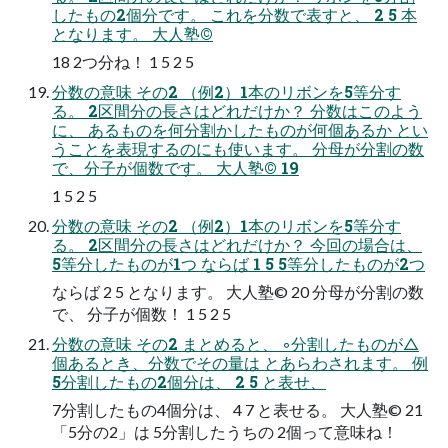
したもの2個分です。 これを分数で表すと、 2 5 本
となります。 大人塾©
18 2つ分ね！ 1 5 2 5
分数の意味 その2 （例2）1本のリボンを5等分す
る。 2区間分の長さはどれだけか？ 分数はこのよう
に、 あるものを何分割かしたものが何個あるか とい
うことを表現するのにも使います。 分母が分割の数
で、分子が個数です。 大人塾© 19
1 5 2 5
分数の意味 その2 （例2）1本のリボンを5等分す
る。 2区間分の長さはどれだけか？ 今回の場合は、
5等分したものが1つ ならば 1 5 5等分したものが2つ
ならば 2 5 となります。 大人塾© 20 分母が分割の数
で、 分子が個数！ 1 5 2 5
分数の意味 その2 まとめると、 ◦分割したものが△
個あるとき、分数でその量は とあらわされます。 例
5分割したもの2個分は、 2 5 と表せ、
7分割したもの4個分は、 4 7 と表せる。 大人塾© 21
「5分の2」は 5分割したうちの 2個って意味ね！