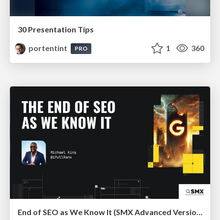
30 Presentation Tips
portentint
1
360
PRO
End of SEO as We Know It (SMX Advanced Version)