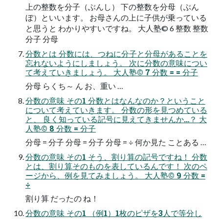
上の整数を分子（ぶんし） 下の整数を分母（ぶん
ぼ）といいます。 お母さんの上に子供が乗っている
と思うと わかりやすいですね。 大人塾© 6 整数 整数
分子 分母
分数とは 分数には、つねに分子と分母があることを
忘れないようにしましょう。 次に分数の意味につい
て考えていきましょう。 大人塾© 7 分数 = = 分子
分母 らくち～ ん お、重い …
分数の意味 その1 分数とはなんなのか？ということ
について考えていきます。 分数の形を見つめている
と、 良く知っている記号に見えてきませんか…？ 大
人塾© 8 分数 = 分子
分母 = 分子 分母 = 分子 分母 = ÷ 何か見た ことある …
分数の意味 その1 そう、割り算の記号ですね！ 分数
とは、割り算そのものを表しているんです！ 次のペ
ージから、例を見てみましょう。 大人塾© 9 分数 =
÷
割り算 だったの ね！
分数の意味 その1 （例1）1枚のピザを3人で等分し