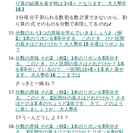
り算の結果を表す時は 1÷3＝ となります。 大人塾©
14 1
3 分母 分子 割られる数 割る数 計算できないから、割
り算の 式 そのものを分数で表現してる のね♪
分数のもう1つの意味を学んでいきましょう♪ （例
2）1本のリボンを5等分する。 このとき、ひと区間
の長さはどれだけか？ 大人塾© 15 今度はリボン ね
？
分数の意味 その2 （例2）1本のリボンを5等分す
る。 このとき、ひと区間の長さはどれだけか？ 1本
を5等分しているので、一区間は1÷5＝1 5 本と表せ
ます。 大人塾© 16 ここまでは
さっきと一緒 ね ？
分数の意味 その2 （例2）1本のリボンを5等分す
る。 このとき、2区間分の長さはどれだけか？ さき
ほどの 1 5 本のちょうど2倍です。 さて、どのよう
に表しましょうか。 大人塾©
17 う～んどうし よ 1 5 ？
分数の意味 その2 （例2）1本のリボンを5等分す
る。 2区間分の長さはどれだけか？ リボンを5分割