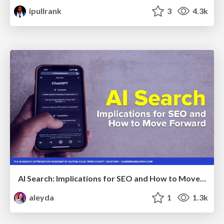
ipullrank
3
4.3k
AI Search: Implications for SEO and How to Move Forward - #ShenzhenSEOConference
aleyda
1
1.3k