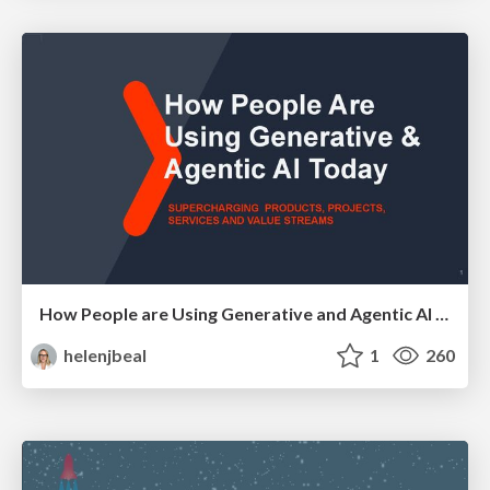
How People are Using Generative and Agentic AI to Supercharge Their Products, Projects, Services and Value Streams Today
helenjbeal
1
260