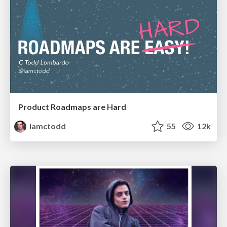
Product Roadmaps are Hard
iamctodd
55
12k