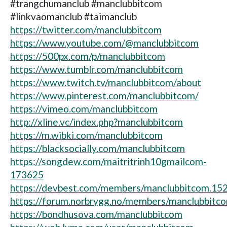
#trangchumanclub #manclubbitcom
#linkvaomanclub #taimanclub
https://twitter.com/manclubbitcom
https://www.youtube.com/@manclubbitcom
https://500px.com/p/manclubbitcom
https://www.tumblr.com/manclubbitcom
https://www.twitch.tv/manclubbitcom/about
https://www.pinterest.com/manclubbitcom/
https://vimeo.com/manclubbitcom
http://xline.vc/index.php?manclubbitcom
https://m.wibki.com/manclubbitcom
https://blacksocially.com/manclubbitcom
https://songdew.com/maitritrinh10gmailcom-
173625
https://devbest.com/members/manclubbitcom.15
https://forum.norbrygg.no/members/manclubbitc
https://bondhusova.com/manclubbitcom