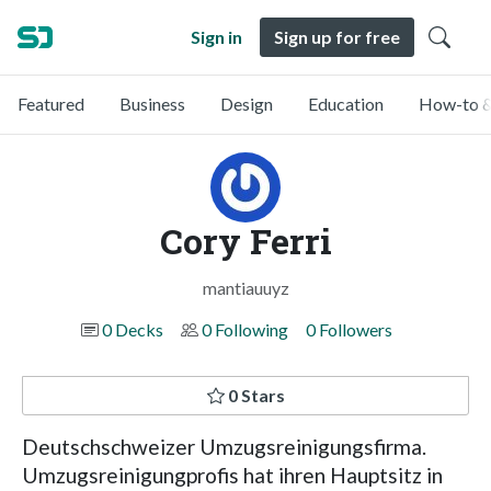
Sign in
Sign up for free
Featured
Business
Design
Education
How-to &
Cory Ferri
mantiauuyz
0 Decks
0 Following
0 Followers
0 Stars
Deutschschweizer Umzugsreinigungsfirma.
Umzugsreinigungprofis hat ihren Hauptsitz in