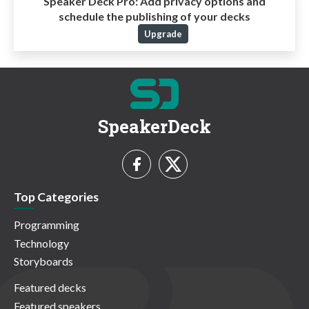
Speaker Deck Pro:
Add privacy options and
schedule the publishing of your decks
Upgrade
SpeakerDeck
Top Categories
Programming
Technology
Storyboards
Featured decks
Featured speakers