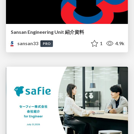
Sansan Engineering Unit 紹介資料
sansan33
1
4.9k
PRO