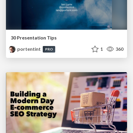
30 Presentation Tips
portentint
1
360
PRO