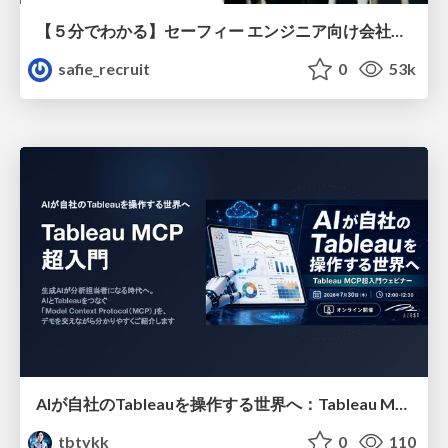
【５分でわかる】セーフィー エンジニア向け会社紹介
safie_recruit
0
53k
AIが自社のTableauを操作する世界へ：Tableau MCP超入門
tbtykk
0
110