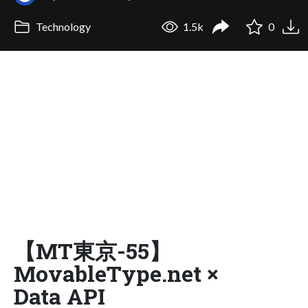
Technology
1.5k
0
【MT東京-55】
MovableType.net ×
Data API