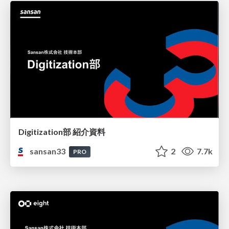
Digitization部 紹介資料
sansan33
2
7.7k
PRO