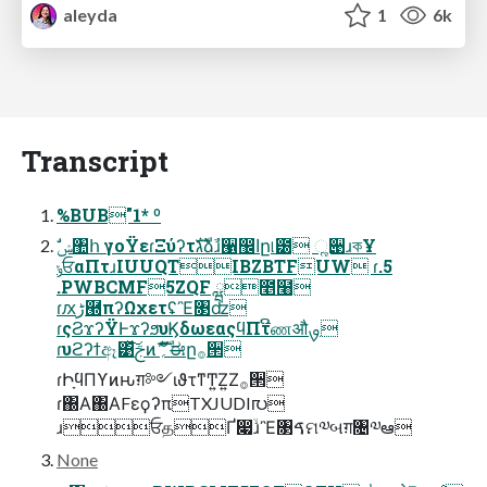
aleyda
1
6k
Transcript
%BUB"1* º
ݸਓαΠτɹIUUQTIBZBTFUW ɾ.5
.PWBCMF5ZQF ྺ೥໨
ɾԕڑ཭πʔΩχετʢἚ৓ʣ
ɾςϨϫʔΫͰϫʔϧυϏδωεαςϥΠτີணऔࡐ
ɾυϩʔϯඈ͹ͯ͠ࢢͷެࣜ؍ޫಈը࡞੒
ɾԻָϥΠϒͷԋग़༻ιϑτͳͲ͍Ζ͍Ζ࡞੒
ɾ΀Α΀ΑFεϙʔπTXJUDI൛
ɹਓதҐ෇ۙɹἚ৓ࠃମ༧બग़৔༧ఆ
None