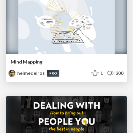
Mind Mapping
helmedeiros
1
300
PRO