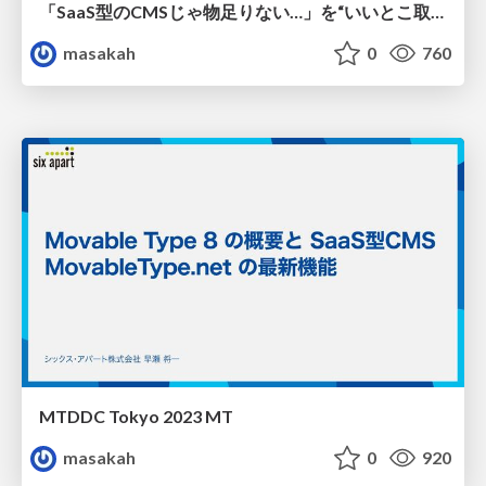
「SaaS型のCMSじゃ物足りない…」を“いいとこ取り“のCMS MovableType.net で解決！
masakah
0
760
MTDDC Tokyo 2023 MT
masakah
0
920