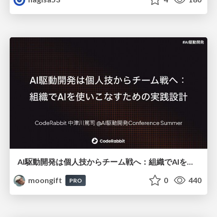
AI駆動開発は個人技からチーム戦へ：組織でAIを使いこなすための実践設計
moongift
0
440
PRO