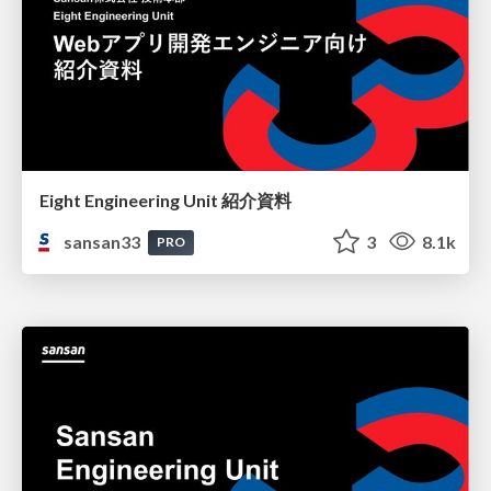
Eight Engineering Unit 紹介資料
sansan33
3
8.1k
PRO