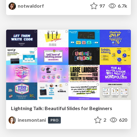
notwaldorf
97
6.7k
Lightning Talk: Beautiful Slides for Beginners
inesmontani
2
620
PRO