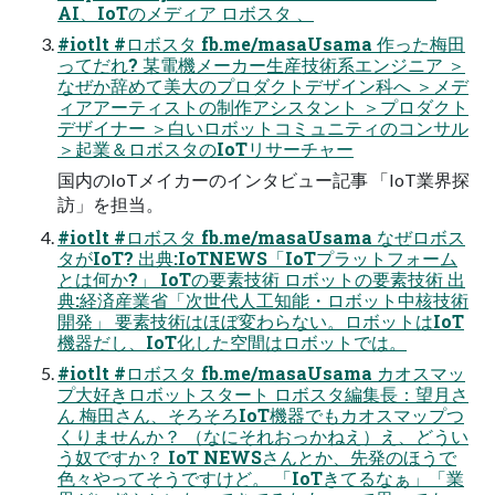
AI、IoTのメディア ロボスタ 、
#iotlt #ロボスタ fb.me/masaUsama 作った梅田
ってだれ? 某電機メーカー生産技術系エンジニア ＞
なぜか辞めて美大のプロダクトデザイン科へ ＞メデ
ィアアーティストの制作アシスタント ＞プロダクト
デザイナー ＞白いロボットコミュニティのコンサル
＞起業＆ロボスタのIoTリサーチャー
国内のIoTメイカーのインタビュー記事 「IoT業界探
訪」を担当。
#iotlt #ロボスタ fb.me/masaUsama なぜロボス
タがIoT? 出典:IoTNEWS「IoTプラットフォーム
とは何か?」 IoTの要素技術 ロボットの要素技術 出
典:経済産業省「次世代人工知能・ロボット中核技術
開発」 要素技術はほぼ変わらない。ロボットはIoT
機器だし、IoT化した空間はロボットでは。
#iotlt #ロボスタ fb.me/masaUsama カオスマッ
プ大好きロボットスタート ロボスタ編集長：望月さ
ん 梅田さん、そろそろIoT機器でもカオスマップつ
くりませんか？ （なにそれおっかねえ）え、どうい
う奴ですか？ IoT NEWSさんとか、先発のほうで
色々やってそうですけど。 「IoTきてるなぁ」「業