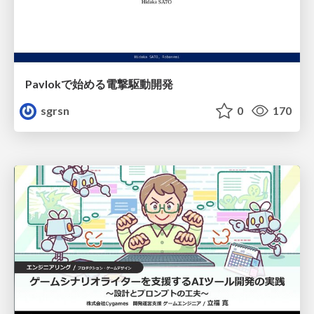
Pavlokで始める電撃駆動開発
sgrsn
0
170