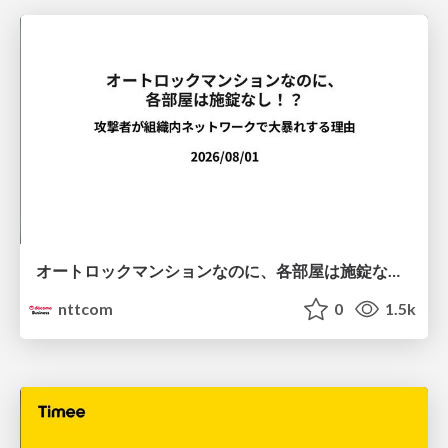
オートロックマンションなのに、各部屋は施錠なし！？ 攻撃者が組織内ネットワークで大暴れする理由 / The Front Door Is Locked, but the Rooms Are Wide Open: Why Attackers Move Freely Inside Enterprise Networks
nttcom
0
1.5k