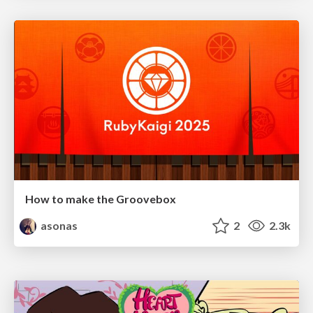
How to make the Groovebox
asonas
2
2.3k