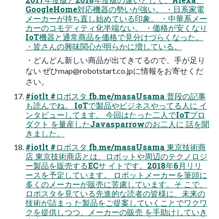
GoogleHome対応機器の勢いが強い。 ・日系家電
メーカーが持ち直し始めている印象。 ・中華系メー
カーのコモディティ化半端ない。 ・価格が安くなり
IoT機器と通常商品を価格で見分けづらくなった。
・皆さんの興味関心が明らかに増している。
・どんどん新しい商品が出てきてるので、手が足り
ない ぜひ
map@robotstart.co.jp
に情報をお寄せくだ
さい。
#iotlt #ロボスタ fb.me/masaUsama 普段の記事
も読んでね。 IoTで製品やビジネスやってる人に イ
ンタビューしてます。 今回はたった二人でIoTプロ
ダクト を量産したJavasparrowのお二人に 話を聞
きました。
#iotlt #ロボスタ fb.me/masaUsama 東京技術商
店 東京技術商店とは、ロボットや周辺のテクノロジ
ー製品を販売するECサ イトです。2018年6月リリ
ースを予定しています。 ロボットメーカーを筆頭に
多くのメーカーが販売に苦慮しています。そ こで、
ロボスタを見ている先進的な読者の皆様に、未来の
技術が詰まっ た製品をご提案していくことでワクワ
クを提供しつつ、メーカーの販売 を手助けしていき