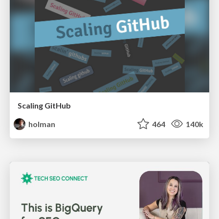
Scaling GitHub
holman
464
140k