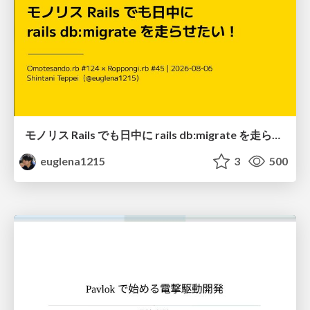
モノリス Rails でも日中に rails db:migrate を走らせたい！ / Daytime rails db:migrate on Monolithic Rails!
euglena1215
3
500