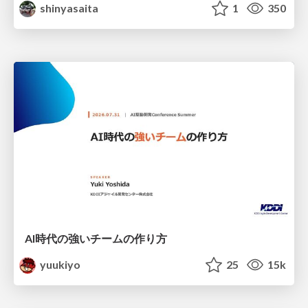
shinyasaita
1
350
AI時代の強いチームの作り方
yuukiyo
25
15k