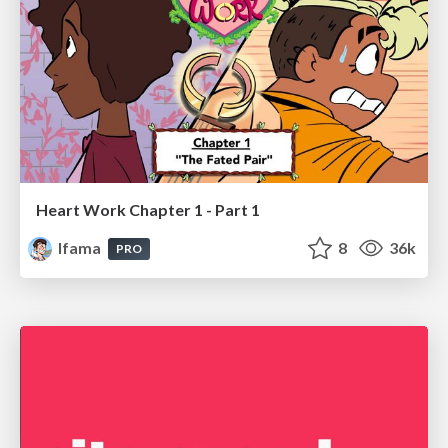
Heart Work Chapter 1 - Part 1
lfama
8
36k
PRO