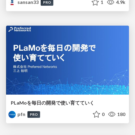
sansan33
1
4.9k
PRO
PLaMoを毎日の開発で使い育てていく
pfn
0
180
PRO