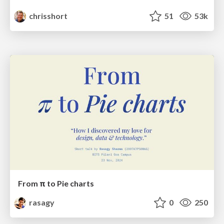
chrisshort
51
53k
From π to Pie charts
rasagy
0
250