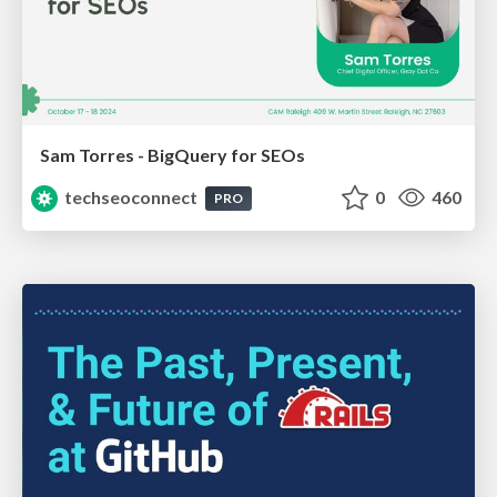
Sam Torres - BigQuery for SEOs
techseoconnect
0
460
PRO