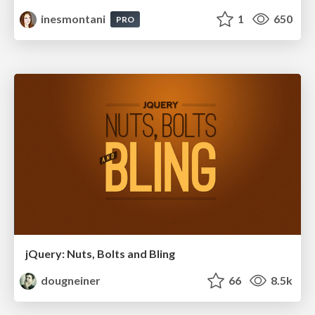
inesmontani
1
650
PRO
jQuery: Nuts, Bolts and Bling
dougneiner
66
8.5k