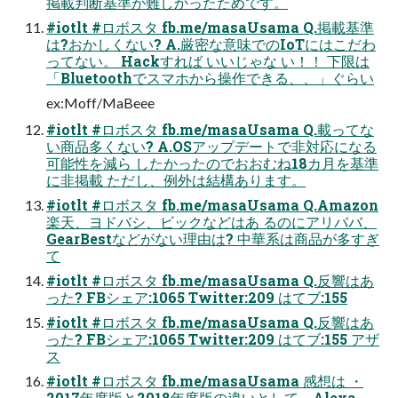
掲載判断基準が難しかったためです。
#iotlt #ロボスタ fb.me/masaUsama Q.掲載基準
は?おかしくない? A.厳密な意味でのIoTにはこだわ
ってない。 Hackすれば いいじゃな い！！ 下限は
「Bluetoothでスマホから操作できる、、」ぐらい
ex:Moff/MaBeee
#iotlt #ロボスタ fb.me/masaUsama Q.載ってな
い商品多くない? A.OSアップデートで非対応になる
可能性を減ら したかったのでおおむね18カ月を基準
に非掲載 ただし、例外は結構あります。
#iotlt #ロボスタ fb.me/masaUsama Q.Amazon
楽天、ヨドバシ、ビックなどはあ るのにアリババ、
GearBestなどがない理由は? 中華系は商品が多すぎ
て
#iotlt #ロボスタ fb.me/masaUsama Q.反響はあ
った? FBシェア:1065 Twitter:209 はてブ:155
#iotlt #ロボスタ fb.me/masaUsama Q.反響はあ
った? FBシェア:1065 Twitter:209 はてブ:155 アザ
ス
#iotlt #ロボスタ fb.me/masaUsama 感想は ・
2017年度版と2018年度版の違いとして、Alexa、