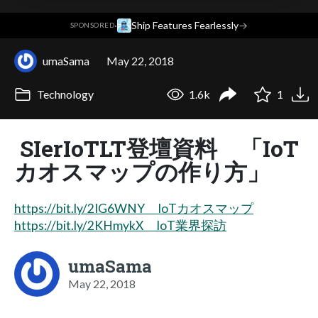
·
Ship Features Fearlessly
→
SPONSORED
umaSama
May 22, 2018
Technology
1.6k
1
SIerIoTLT登壇資料 「IoT
カオスマップの作り方」
https://bit.ly/2IG6WNY IoTカオスマップ
https://bit.ly/2KHmykX IoT業界探訪
umaSama
May 22, 2018