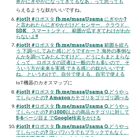
界がにぎやかになってきてるなあ」って思っても
らえるような奴がいいですね。
#iotlt #ロボスタ fb.me/masaUsama にぎやか?
と言われたらにぎやかだけど センサー、クラウド、
SDK、スマートシティ、 範囲が広すぎてわけがわか
らないよ!!
#iotlt #ロボスタ fb.me/masaUsama 範囲を絞ろ
う 下調べしてみた感じどうですかー？ 海外の事例な
んかを調べてみたんですけど、 どうにもまとまらな
くって。 ロボスタの読者は一般の方も多いので、そ
ういう方が未来を実感 できる感じの奴がいいです
ね。 というわけで、自分で使える、自宅で使える
IoT機器のカオスマップに
#iotlt #ロボスタ fb.me/masaUsama Q.どうやっ
てしらべたの? Amazonカテゴリをゴリゴリ調べる
#iotlt #ロボスタ fb.me/masaUsama Q.どうやっ
てしらべたの? 約1000以上の商品カテゴリに対して
5-6ページ目ま でGoogle検索をかける
#iotlt #ロボスタ fb.me/masaUsama Q.どうやっ
てしらべたの? 注:パワハラでもブラックでもなく、