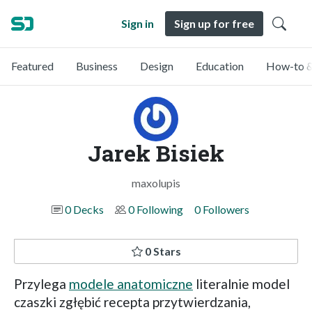
Sign in
Sign up for free
Featured
Business
Design
Education
How-to &
Jarek Bisiek
maxolupis
0 Decks
0 Following
0 Followers
0 Stars
Przylega
modele anatomiczne
literalnie model
czaszki zgłębić recepta przytwierdzania,