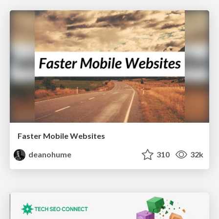
Faster Mobile Websites
deanohume
310
32k