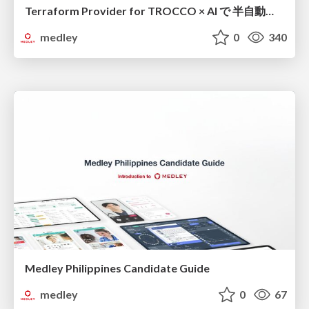
Terraform Provider for TROCCO × AI で 半自動化する複数プロダクトの連携運用 / Semi-Automating Multi-Product Data Integration Ops with the Terraform Provider for TROCCO × AI
medley
0
340
Medley Philippines Candidate Guide
medley
0
67