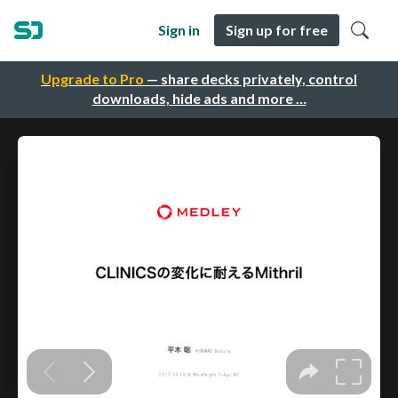
Sign in
Sign up for free
Upgrade to Pro
— share decks privately, control
downloads, hide ads and more …