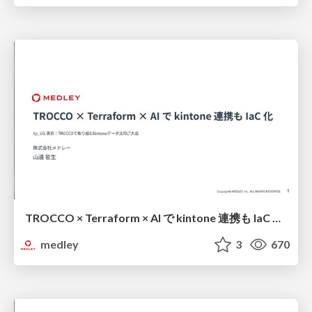
TROCCO × Terraform × AI で kintone 連携も IaC 化 / TROCCO × Terraform × AI for kintone
medley
3
670