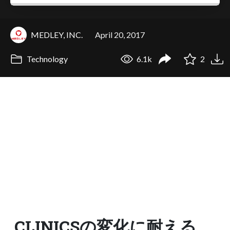
MEDLEY, INC.
April 20, 2017
Technology
6.1k
2
CLINICSの変化に耐える