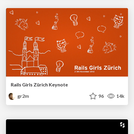
Rails Girls Zürich Keynote
gr2m
96
14k