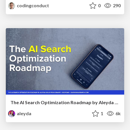
codingconduct
0
290
The AI Search Optimization Roadmap by Aleyda Solis
aleyda
1
6k