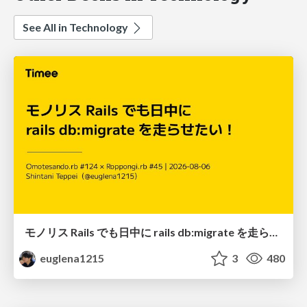
See All in Technology
モノリス Rails でも日中に rails db:migrate を走らせたい！ / Daytime rails db:migrate on Monolithic Rails!
euglena1215
3
480