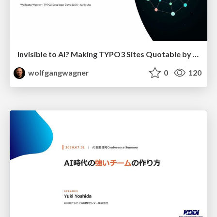
Invisible to AI? Making TYPO3 Sites Quotable by AI Search Systems
wolfgangwagner
0
120