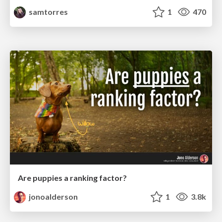
samtorres
1
470
Are puppies a ranking factor?
jonoalderson
1
3.8k