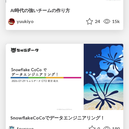
AI時代の強いチームの作り方
yuukiyo
24
15k
SnowflakeCoCoでデータエンジニアリング！
foursue
0
180