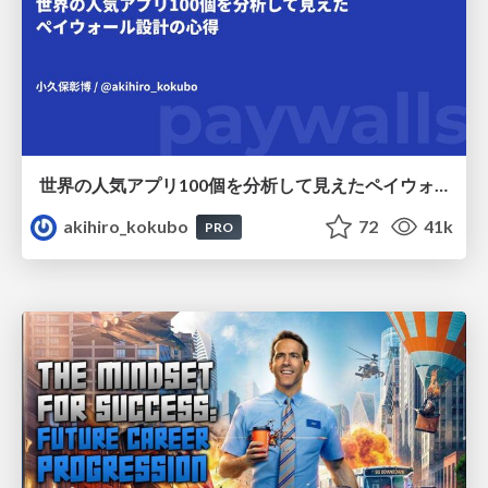
世界の人気アプリ100個を分析して見えたペイウォール設計の心得
akihiro_kokubo
72
41k
PRO