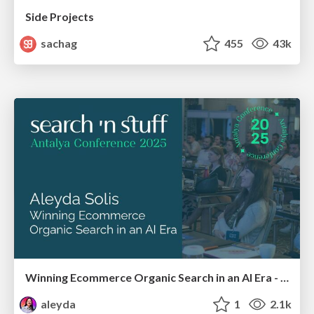
Side Projects
sachag
455
43k
Winning Ecommerce Organic Search in an AI Era - #searchnstuff2025
aleyda
1
2.1k