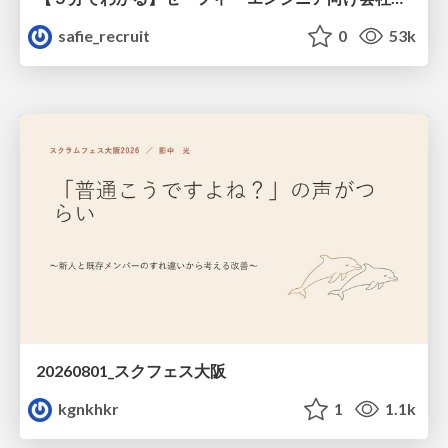
safie_recruit
0
53k
20260801_スクフェス大阪
kgnkhkr
1
1.1k