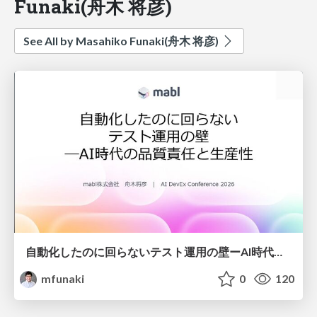
Funaki(舟木 将彦)
See All by Masahiko Funaki(舟木 将彦)
自動化したのに回らないテスト運用の壁ーAI時代の品質責任と生産性
mfunaki
0
120