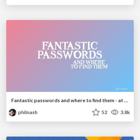
Fantastic passwords and where to find them - at NoRuKo
philnash
52
3.8k