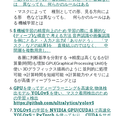
は 異なっても、何らかのルールはある
・マスクによって 種別としての形、見る方向によ
る形 色などは異なっても、 何らかのルールはあ
る 機械学習とは
5 機械学習の精度向上のため 学習の際に 多層的な
(ディープ)な構造で 考える方法 音声認識や画像認識
を例にとると ・入力と出力(「ありがとう」 「マ
スク」などの結果)を 直接結ぶのではなく、 中
間層を複数用意し、
各層に判断基準を分割する →精度は高くなるが計
算量(時間)も増加 GPU(Graphical Processing Unit)を
使い 3Dグラフィックス描画のように 並列的に処理
可能 →計算時間を短縮可能 →計算能力やメモリによ
るが高価 ディープラーニングとは
GPUを使ってディープラーニングを高速化 物体検
出モデル YOLOv5 を使い、マスク着用検出のため
の学習＋検出
https://github.com/ultralytics/yolov5
YOLOv5 の学習を NVIDIA GPU(CUDA) で高速化
YOLOv5は PyTorch を使っており、 CUDAをサポ