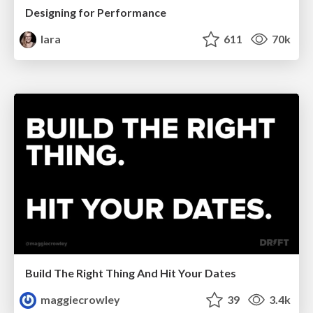
Designing for Performance
lara
611
70k
Build The Right Thing And Hit Your Dates
maggiecrowley
39
3.4k