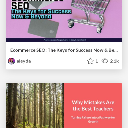
Ecommerce SEO: The Keys for Success Now & Beyond - #SERPConf2024
aleyda
1
2.1k