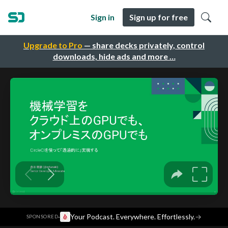
Sign in
Sign up for free
Upgrade to Pro
— share decks privately, control
downloads, hide ads and more …
·
Your Podcast. Everywhere. Effortlessly.
→
SPONSORED