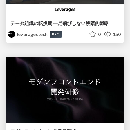
データ組織の転換期 一足飛びしない段階的戦略
leveragestech
0
150
PRO