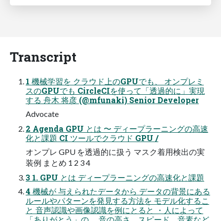
Transcript
1 機械学習を クラウド上のGPUでも、 オンプレミ
スのGPUでも CircleCIを使って「透過的に」実現
する 舟木 将彦 (@mfunaki) Senior Developer
Advocate
2 Agenda GPU とは 〜 ディープラーニングの高速
化と課題 CI ツールでクラウド GPU /
オンプレ GPU を透過的に扱う マスク着用検出の実
装例 まとめ 1 2 3 4
3 1. GPU とは ディープラーニングの高速化と課題
4 機械が 与えられたデータから データの背景にある
ルールやパターンを発見する方法を モデル化するこ
と 音声認識や画像認識を例にとると ・人によって
「ありがとう」の 音の高さ、スピード、音素など