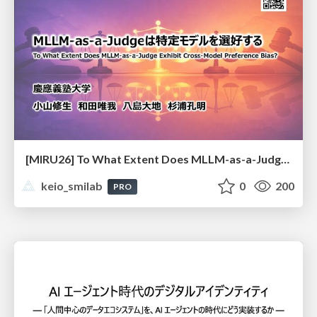
[MIRU26] To What Extent Does MLLM-as-a-Judge Exhibit Cross-Model Preference Bias?
keio_smilab
0
200
PRO