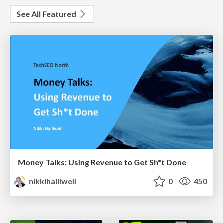
See All Featured
Money Talks: Using Revenue to Get Sh*t Done
nikkihalliwell
0
450