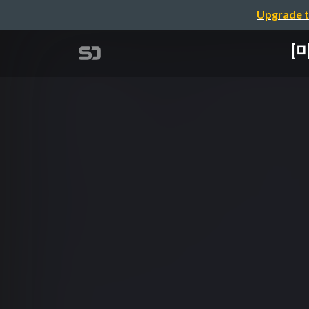
Upgrade t
[