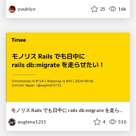
yuukiyo
25
16k
モノリス Rails でも日中に rails db:migrate を走らせたい！ / Daytime rails db:migrate on Monolithic Rails!
euglena1215
4
510