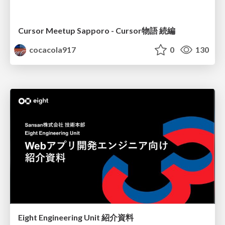
Cursor Meetup Sapporo - Cursor物語 続編
cocacola917
0
130
Eight Engineering Unit 紹介資料