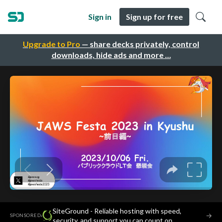
Sign in
Sign up for free
Upgrade to Pro
— share decks privately, control
downloads, hide ads and more …
SiteGround - Reliable hosting with speed,
·
→
SPONSORED
security, and support you can count on.