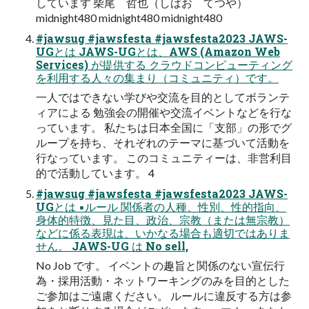
しています 柴尾 哲也（しばお てつや）
midnight480 midnight480 midnight480
#jawsug #jawsfesta #jawsfesta2023 JAWS-
UGとは JAWS-UGとは、AWS (Amazon Web
Services) が提供する クラウドコンピューティング
を利用する人々の集まり（コミュニティ）です。
一人ではできない学びや交流を目的としてボランテ
ィアによる 勉強会の開催や交流イベントなどを行な
っています。 私たちは日本全国に「支部」の形でグ
ループを持ち、それぞれのテーマに基づいて活動を
行なっています。 このコミュニティーは、非営利目
的で活動しています。 4
#jawsug #jawsfesta #jawsfesta2023 JAWS-
UGとは ▪ルール 関係者の人種、性別、性的指向、
身体的特徴、見た目、政治、宗教（または無宗教）
などに係る表現は、いかなる場合も適切ではありま
せん。 JAWS-UG は No sell,
No Job です。 イベントの趣旨と関係のない宣伝行
為・採用活動・ネットワーキングのみを目的とした
ご参加はご遠慮ください。 ルールに違反する方は参