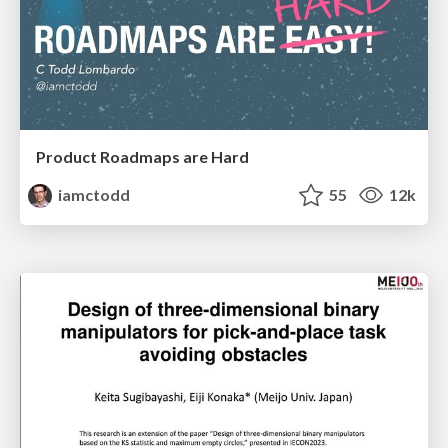
Product Roadmaps are Hard
iamctodd
55
12k