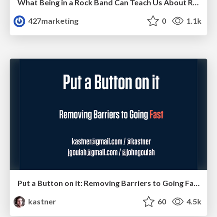
What Being in a Rock Band Can Teach Us About Real World SEO
427marketing
0
1.1k
Put a Button on it: Removing Barriers to Going Fast.
kastner
60
4.5k