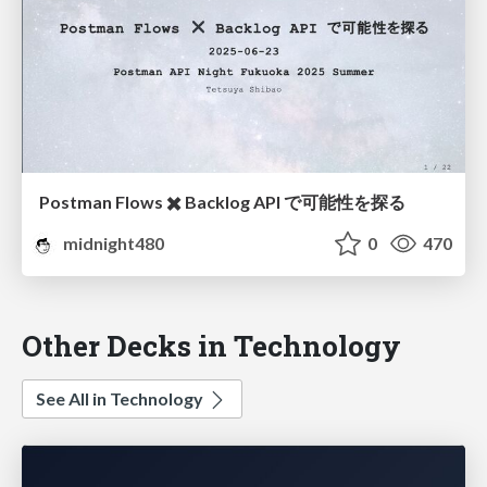
Postman Flows ✖️ Backlog API で可能性を探る
midnight480
0
470
Other Decks in Technology
See All in Technology