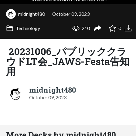
midnight480
October 09, 2023
Technology
210
0
20231006_パブリッククラ
ウドLT会_JAWS-Festa告知
用
midnight480
October 09, 2023
More Decks by midnight480