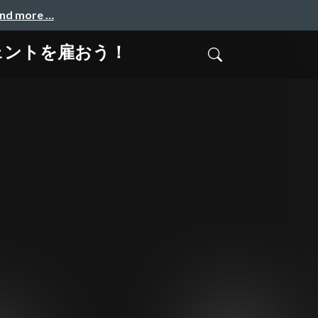
and more …
ェントを雇おう！