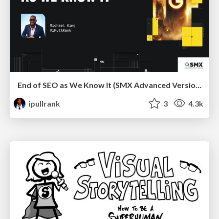
End of SEO as We Know It (SMX Advanced Version)
ipullrank
3
4.3k