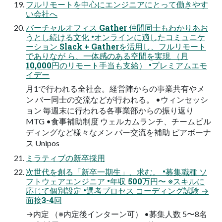
フルリモートを中心にエンジニアにとって働きやす
い会社へ
バーチャルオフィス Gather 仲間同士もわかりあお
うとし続ける文化 •オンラインに適したコミュニケ
ーション Slack + Gatherを活用し、フルリモート
でありなが ら、一体感のある空間を実現 （月
10,000円のリモート手当も支給） •プレミアムエモ
イデー
月1で行われる全社会。経営陣からの事業共有やメ
ン バー同士の交流などが行われる。 •ウィンセッシ
ョン 毎週末に行われる各事業部からの振り返り
MTG •食事補助制度 ウェルカムランチ、チームビル
ディングなど様々なメン バー交流を補助 ピアボーナ
ス Unipos
ミラティブの新卒採用
次世代を創る「新卒一期生」、求む。 •募集職種 ソ
フトウェアエンジニア •年収 500万円〜 ※スキルに
応じて個別設定 •選考プロセス コーディング試験 →
面接3-4回
→内定 （※内定後インターン可） •募集人数 5〜8名