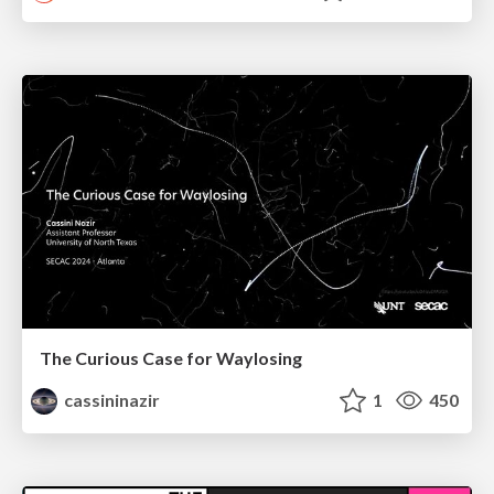
The Curious Case for Waylosing
cassininazir
1
450