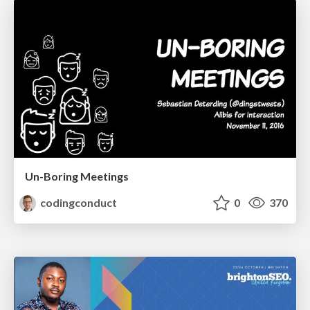
Un-Boring Meetings
codingconduct
0
370