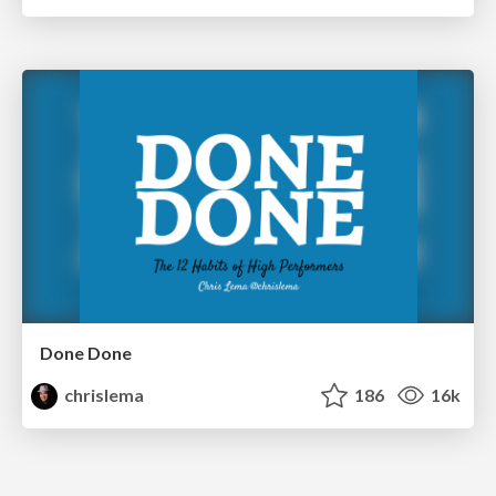
Done Done
chrislema
186
16k