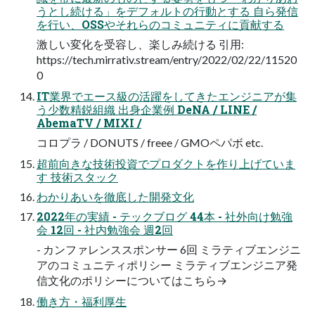
うとし続ける」をデフォルトの行動とする 自ら発信
を行い、OSSやそれらのコミュニティに貢献する
激しい変化を受容し、楽しみ続ける 引用:
https://tech.mirrativ.stream/entry/2022/02/22/11520
0
IT業界でエース級の活躍をしてきたエンジニアが集
う少数精鋭組織 出身企業例 DeNA / LINE /
AbemaTV / MIXI /
コロプラ / DONUTS / freee / GMOペパボ etc.
超前向きな技術投資でプロダクトを作り上げていま
す 技術スタック
わかりあいを徹底した開発文化
2022年の実績 - テックブログ 44本 - 社外向け勉強
会 12回 - 社内勉強会 週2回
- カンファレンススポンサー 6回 ミラティブエンジニ
アのコミュニティポリシー ミラティブエンジニア発
信文化のポリシーについてはこちら→
働き方・福利厚生