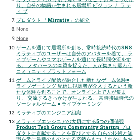
り、自分の物語が生まれる居場所 ビジョン ナ ラ テ
ィ ブ
プロダクト 「Mirrativ」の紹介
None
None
ゲームを通じて居場所を創る、常時接続時代のSNS
ミラティブのユーザーは自分のアバターを着て、 ラ
イブゲームやスマホゲームを通じて長時間交流をす
る。 メタバースの本質を捉えた、人が集まり賑わう
コミュニティプラットフォーム
ゲームとライブ配信が融合した新たなゲーム体験=
ライブゲーミング 配信に視聴者が介入するという新
たな体験を創ることで、オンライン上で人が集ま
り、 交流するきっかけが生まれる。 常時接続時代の
ソーシャルゲーム = ライブゲーミング
ミラティブのエンジニア組織
ミラティブエンジニアの大切にする5つの価値観
Product Tech Group Community Startup プロ
ダクトに貢献することを喜びとする 自らの技術と知
識を常に最新のものとする姿勢をもつ 「わかりあお