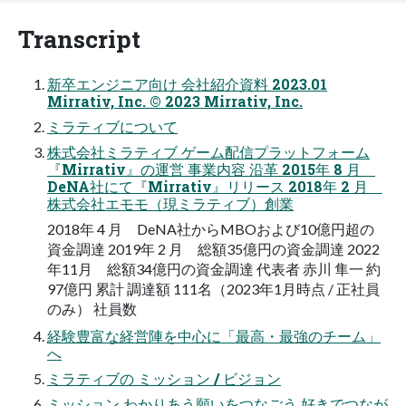
Transcript
新卒エンジニア向け 会社紹介資料 2023.01
Mirrativ, Inc. © 2023 Mirrativ, Inc.
ミラティブについて
株式会社ミラティブ ゲーム配信プラットフォーム
『Mirrativ』の運営 事業内容 沿革 2015年 8 月
DeNA社にて『Mirrativ』リリース 2018年 2 月
株式会社エモモ（現ミラティブ）創業
2018年 4 月 DeNA社からMBOおよび10億円超の
資金調達 2019年 2 月 総額35億円の資金調達 2022
年11月 総額34億円の資金調達 代表者 赤川 隼一 約
97億円 累計 調達額 111名（2023年1月時点 / 正社員
のみ） 社員数
経験豊富な経営陣を中心に「最高・最強のチーム」
へ
ミラティブの ミッション / ビジョン
ミッション わかりあう願いをつなごう 好きでつなが