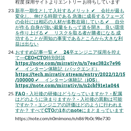
程度 採用サイトよりエントリー お待ちしています
新卒一期生として入社するメリット ✔ 会社が最も
変化し、伸びる時期である 急激に成長するフェーズ
の会社には相応の人材が多数在籍している ✔ 自分
が作る 自身が強い裁量をもって道を開き、良い環境
を作り上げる ✔ リスクを取る者が勝者になる 成
功することが周知の事実であるところから大きな利
益は出ない
おすすめ記事一覧 ✔ 24卒エンジニア採用を控え
て―CEO×CTO特別対談
https://note.com/mirrativ/n/n7eac382c7e96
✔ インターン体験記（バックエンド）
https://tech.mirrativ.stream/entry/2022/12/15
/100000 ✔ インターン体験記（iOS）
https://note.com/mirrativ/n/n2cbf91e1a044
FAQ - 入社後の研修はどうなっていますか？ - 配属
はどのように決まりますか？ - 入社後の異動は可能
ですか？ - エンジニアの評価はどのように行われま
すか？ すべてCTOの1本のnoteにまとまっています
https://note.com/n0mimono/n/n869b0c98e730