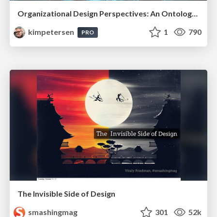
Organizational Design Perspectives: An Ontology of Organizational Design Elements
kimpetersen
1
790
PRO
The Invisible Side of Design
smashingmag
301
52k