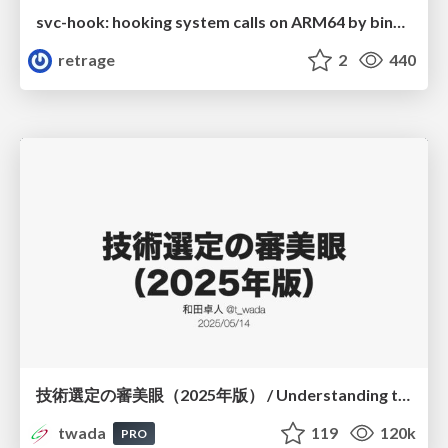
svc-hook: hooking system calls on ARM64 by binary rewriting
retrage
2
440
技術選定の審美眼（2025年版） / Understanding the Spiral of Technologies 2025 edition
twada
119
120k
PRO