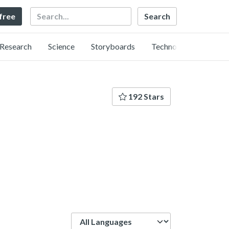
Search
 free
Research
Science
Storyboards
Technology
192 Stars
Language