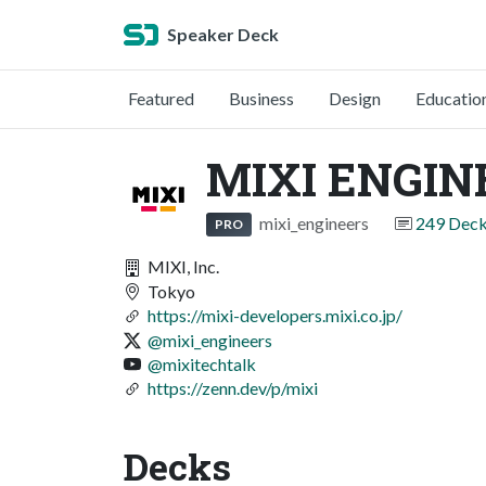
Speaker Deck
Featured
Business
Design
Educatio
MIXI ENGIN
mixi_engineers
249 Dec
PRO
MIXI, Inc.
Tokyo
https://mixi-developers.mixi.co.jp/
@mixi_engineers
@mixitechtalk
https://zenn.dev/p/mixi
Decks