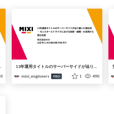
tHubActions移行
13年運用タイトルのサーバーサイドが辿り着いた現在地 ― モンスターストライクにおける技術・組織・AI活用から得た知見
0
mixi_engineers
1
490
PRO