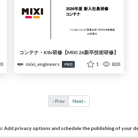
】#2
コンテナ・K8s研修【MIXI 26新卒技術研修】
0
mixi_engineers
1
820
PRO
‹ Prev
Next ›
o:
Add privacy options and schedule the publishing of your d