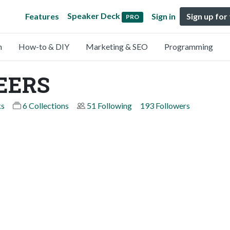
Speaker Deck
Features
Sign in
Sign up for
PRO
n
How-to & DIY
Marketing & SEO
Programming
EERS
ks
6 Collections
51 Following
193 Followers