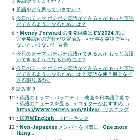
英語使ってますか？
英語をどう思っていますか？
今日のテーマ ボチボチ英語ができる人が もっと英語
ができるようになるためには？
• Money Forward の開発組織は FY2024 末に
完全英語化の方針が決定済み ◦ 仕事を英語でやら
ないといけない!! 背景
今日のテーマ ボチボチ英語ができる人が もっと英語
ができるようになるためには？
今日のテーマ ボチボチ英語ができる人が もっと英語
ができるようになるためには？ 英語を使う機会をで
きる限り増やす
読み書き
• 英語のドラマ・バラエティ・映画を日本語字幕で
• 英語のニュースを見る ◦ ロイターがおすすめ ◦
https://www.reuters.com/video/ リスニング
• 居酒屋English スピーキング
• Non-Japanese メンバーを同僚に One more
thing…