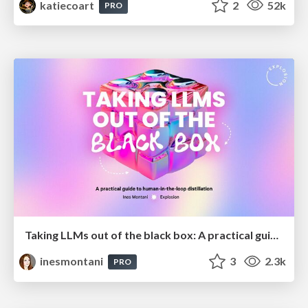
katiecoart
2
52k
PRO
Taking LLMs out of the black box: A practical guide to human-in-the-loop distillation
inesmontani
3
2.3k
PRO