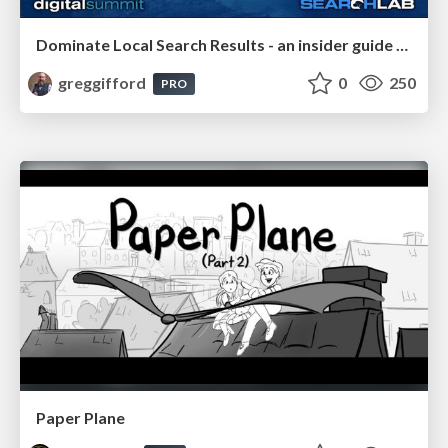
Dominate Local Search Results - an insider guide to GBP, reviews, and Local SEO
greggifford
0
250
PRO
Paper Plane