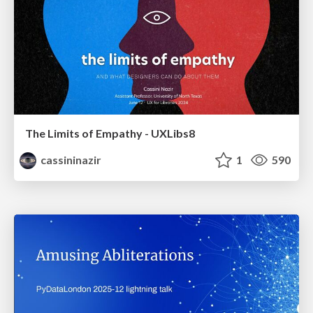
The Limits of Empathy - UXLibs8
cassininazir
1
590