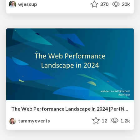
wjessup
370
20k
The Web Performance Landscape in 2024 [PerfNow 2024]
tammyeverts
12
1.2k