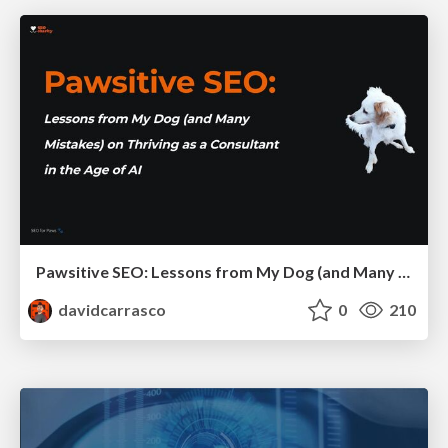
Pawsitive SEO: Lessons from My Dog (and Many Mistakes) on Thriving as a Consultant in the Age of AI
davidcarrasco
0
210