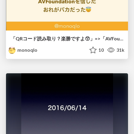
「QRコード読み取り？楽勝ですよ😙」=>「AVFoundationを信じたおれがバカだった😇」 / iOSDC 2018
monoqlo
10
31k