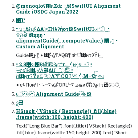
@monoqloʢ΋ͷ͘Ζʣ ೖ໳SwiftUI Alignment
Guide iOSDC Japan 2022
͸͡Ίʹ
• ʮೖ໳ʯͱ͋ΔΑ͏ʹϝΠϯλʔήοτ͸SwiftUIॳ৺ऀͰ͢ •
۩ମతʹ͸ŋŋŋ •
alignmentGuide(_:computeValue:) ࢖ͬͨ͜ͱͳ͍ •
Custom Alignment
Guide࢖ͬͨ͜ͱͳ͍ • ࢖ͬͨ͜ͱ͋Δ͚ͲΑ͘Θ͔Βͳ͔ͬͨ ॳ৺ऀ޲͚ͷτʔΫͰ͢
• 2,3೥લ͸͔ͬ͢Β͔ΜͩͬͨެࣜυΩϡϝϯτ… • ͍ͭͷ·ʹ͔େॆ࣮ •
࠷ֶۙͼ࢝Ίͨਓ͸ٯʹΑ͘஌͍ͬͯΔՄೳੑ😇 •
ਖ਼௚͜ͷτʔΫͷඞཁੑΛٙ͏΄ͲΊͪΌͪ͘Όྑ͍ࢿྉ • ͔͍ͭ·ΜͰҾ༻ͭͭ͠ղઆ
• εϥΠυͷ࠷ޙʹࢀߟจݙͱͯ͠URLهࡌ ࠷ۙͷެࣜυΩϡϝϯτ͸େॆ࣮
ୈষ Alignment Guideͱ͸
ྫ୊
HStack { VStack { Rectangle() .fill(.blue)
.frame(width: 100, height: 400)
Text("Long Blue Bar") .font(.title) } VStack { Rectangle()
.fill(.blue) .frame(width: 150, height: 200) Text("Short