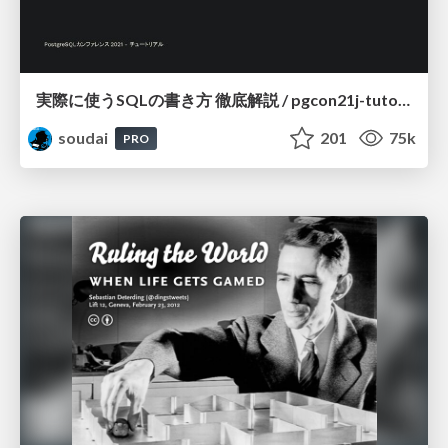
実際に使うSQLの書き方 徹底解説 / pgcon21j-tutorial
soudai
201
75k
PRO