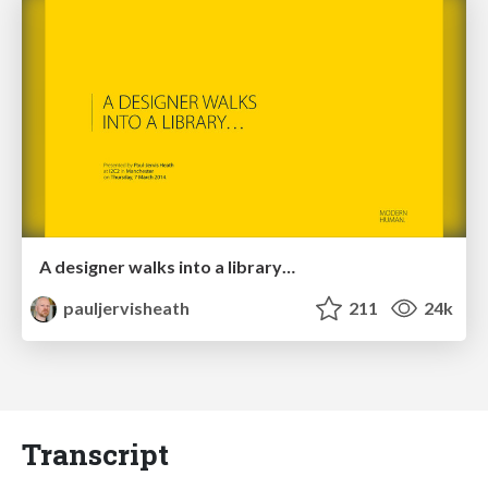
A designer walks into a library…
pauljervisheath
211
24k
Transcript