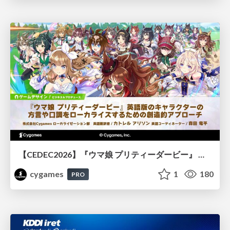
【CEDEC2026】『ウマ娘 プリティーダービー』 英語版のキャラクターの方言や口調をローカライズするための創造的アプローチ
cygames
1
180
PRO