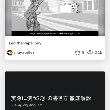
Leo the Paperboy
mayatellez
8
2.1k