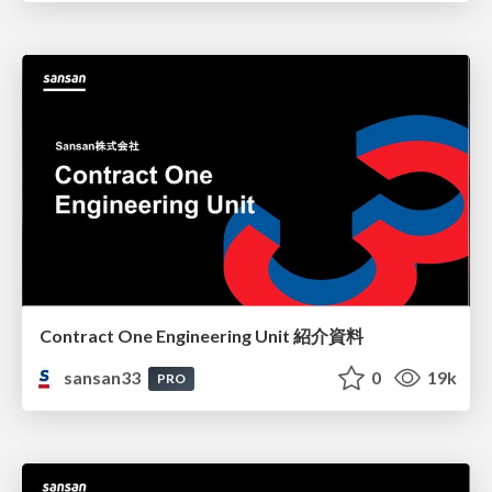
Contract One Engineering Unit 紹介資料
sansan33
0
19k
PRO