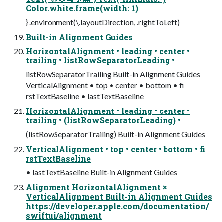
Color.white.frame(width: 1)
} .environment(\.layoutDirection, .rightToLeft)
Built-in Alignment Guides
HorizontalAlignment • leading • center •
trailing • listRowSeparatorLeading •
listRowSeparatorTrailing Built-in Alignment Guides
VerticalAlignment • top • center • bottom • fi
rstTextBaseline • lastTextBaseline
HorizontalAlignment • leading • center •
trailing • (listRowSeparatorLeading) •
(listRowSeparatorTrailing) Built-in Alignment Guides
VerticalAlignment • top • center • bottom • fi
rstTextBaseline
• lastTextBaseline Built-in Alignment Guides
Alignment HorizontalAlignment ×
VerticalAlignment Built-in Alignment Guides
https://developer.apple.com/documentation/
swiftui/alignment