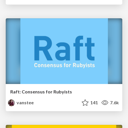
Raft: Consensus for Rubyists
vanstee
141
7.6k