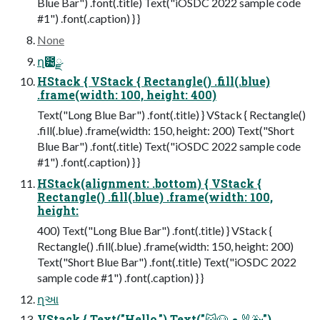
Blue Bar") .font(.title) Text("iOSDC 2022 sample code
#1") .font(.caption) } }
None
ղ౴ྫ
HStack { VStack { Rectangle() .fill(.blue)
.frame(width: 100, height: 400)
Text("Long Blue Bar") .font(.title) } VStack { Rectangle()
.fill(.blue) .frame(width: 150, height: 200) Text("Short
Blue Bar") .font(.title) Text("iOSDC 2022 sample code
#1") .font(.caption) } }
HStack(alignment: .bottom) { VStack {
Rectangle() .fill(.blue) .frame(width: 100,
height:
400) Text("Long Blue Bar") .font(.title) } VStack {
Rectangle() .fill(.blue) .frame(width: 150, height: 200)
Text("Short Blue Bar") .font(.title) Text("iOSDC 2022
sample code #1") .font(.caption) } }
ղઆ
VStack { Text("Hello,") Text("😺🐶🐢🐰🐳")