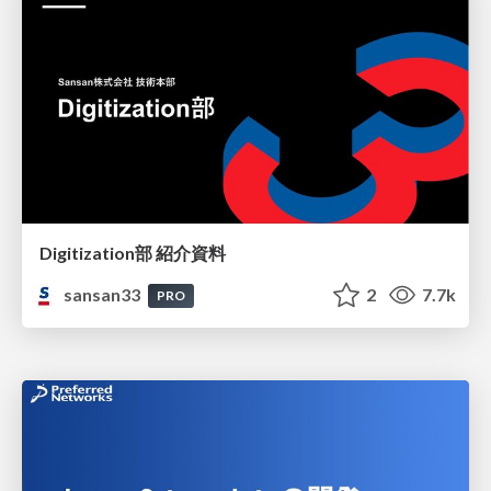
Digitization部 紹介資料
sansan33
2
7.7k
PRO