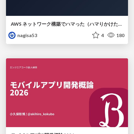
AWS ネットワーク構築でハマった（ハマりかけた） 5選とそこから得た教訓
nagisa53
4
180