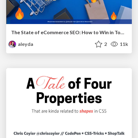
The State of eCommerce SEO: How to Win in Today's Products SERPs - #SEOweek
aleyda
2
11k