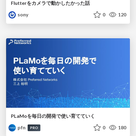
Flutterをカメラで動かしたかった話
sony
0
120
PLaMoを毎日の開発で使い育てていく
pfn
0
180
PRO