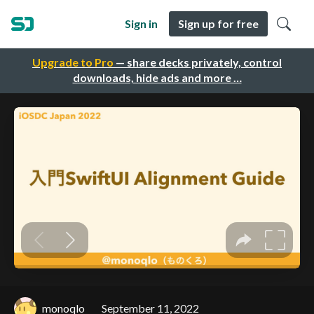
Sign in
Sign up for free
Upgrade to Pro
— share decks privately, control
downloads, hide ads and more …
monoqlo
September 11, 2022