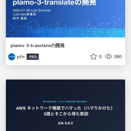
plamo-3-translateの開発
pfn
0
280
PRO