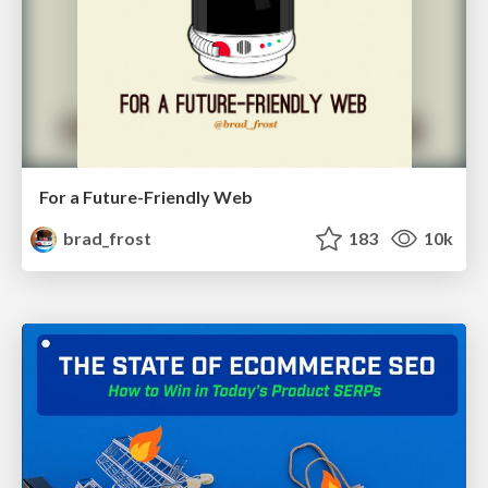
For a Future-Friendly Web
brad_frost
183
10k