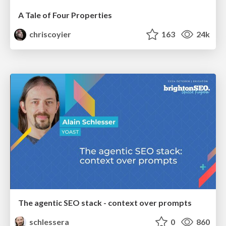
A Tale of Four Properties
chriscoyier
163
24k
The agentic SEO stack - context over prompts
schlessera
0
860