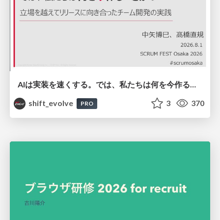
AIは実装を速くする。では、私たちは何を今作るべきか？－立場を越えてリリースに向き合ったチーム開発の実践 / 20260801 Hiromi Nakaya and Naoki Takahashi
shift_evolve
3
370
PRO