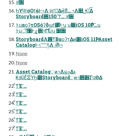
ॳ਍
ϦϒϥϯσΟϯάͰ৭Λ શ෦ม͑Δͷ͕ͭΒͯ͘… ৭Λ௚ࢦఆ͍ͯ͠Δ
Storyboard΋150΄Ͳ… ॳ਍
⚕ʮαϙʔτOSόʔδϣϯ͸͍ͭ͘Ͱ͔͢ʯ ʮ࣮͸iOS 10Ҏ߱Ͱͯ͠…ʯ
⚕ʮॏ঱Ͱ͢ɻ͍·͙͢੾আ͠·͠ΐ͏ɻʯ ໰਍
StoryboardΛ࢖͏ͳΒαϙʔτ͢Δͷ͸iOS 11Ҏ߱ʹ Asset
CatalogͰ৭؅ཧΛ ॲํᝦ
None
None
Asset Catalog্ͷ৭Λมߋ͢Δͱ
Ϗϧυ͞ΕͨΞϓϦ͸Storyboard্ͷ৭΋੾ΓସΘΔ
ͪͳΈʹ…
ͪͳΈʹ…
ͪͳΈʹ…
ͪͳΈʹ…
ͪͳΈʹ…
ͪͳΈʹ…