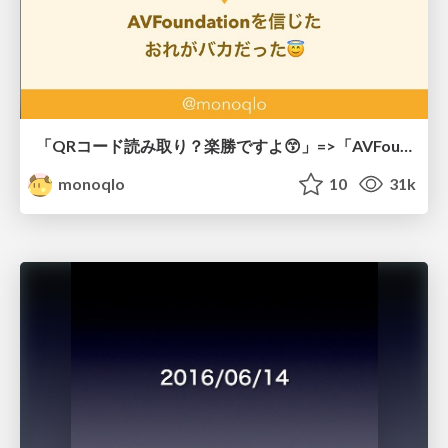
「QRコード読み取り？楽勝ですよ😙」=>「AVFoundationを信じたおれがバカだった😇」 / iOSDC 2018
monoqlo
10
31k