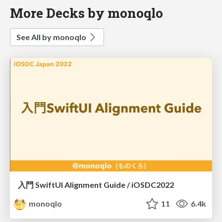
More Decks by monoqlo
See All by monoqlo
入門 SwiftUI Alignment Guide / iOSDC2022
monoqlo
11
6.4k