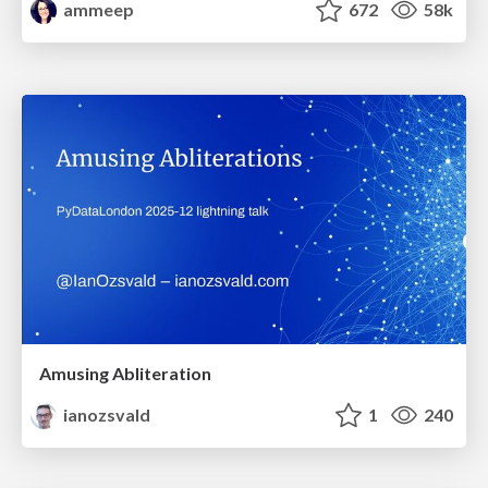
ammeep
672
58k
Amusing Abliteration
ianozsvald
1
240