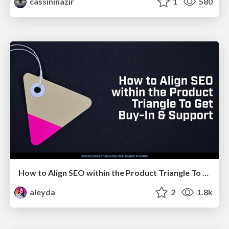
cassininazir
1
580
How to Align SEO within the Product Triangle To Get Buy-In & Support - #RIMC
aleyda
2
1.8k