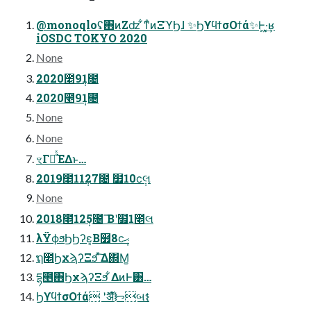
@monoqloʢ΋ͷ͘Ζʣ ͋ͳͨͷΞϓϦɺ ✨ϦϒϥϯσΟϯά✨Ͱ͖·͔͢ʁ
iOSDC TOKYO 2020
None
2020೥9݄1೔
2020೥9݄1೔
None
None
ৼΓฦͬͯΈΔͱ…
2019೥11݄27೔ ໿10ϲ݄લ
None
2018೥12݄5೔ ͞Βʹ໿1೥લ
λΫϕϧϦϦʔε͔Β໿8ϲ݄ޙ
ຖ೥ϦχϡʔΞϧ ͯ͠Δ΍Μ͚
དྷ೥΋ϦχϡʔΞϧ ͋ΔͷͰ͸…
ϦϒϥϯσΟϯά ʹޮ͘ॲํᝦબ⚕