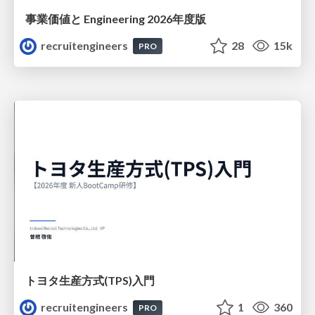
事業価値と Engineering 2026年度版
recruitengineers
28
15k
PRO
トヨタ⽣産⽅式(TPS)⼊⾨
recruitengineers
1
360
PRO