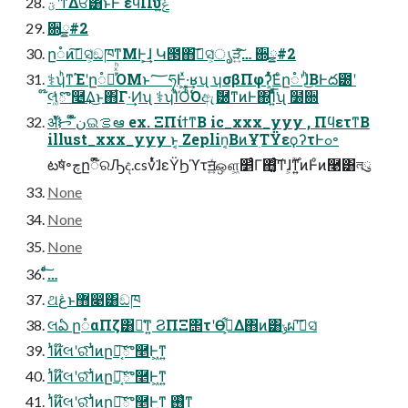
ؾʹͳΔਓ͸͋ͱͰ εϥΠυݟ͍ͯͩ͘͞
਍ྍ#2
ը૾ͷࠩ͠ସ͕͑ඞཁͳΜͰ͕͢ɺ Կ౓΋ࠩ͠ସ͕͑ൃੜ͍ͯͯ͠… ਍ྍ#2
⚕ʮͪͳΈʹը૾໊ͬͯͪΌΜͱ؅ཧͰ͖ͯ·͔͢ʁʯ ʮσβΠφʔ͕ͭͬͯ͘͘Εͨը૾ʹɺͪ͜ΒͰద౰ʹ
໊લ͚ͭͯొ࿥͢Δ͜ͱ΋͋Γ·͢Ͷʯ ⚕ʮΊͪΌͪ͘Όඇޮ཰ͳͷͰ΍Ί͍ͯͩ͘͞ʯ ໰਍
ॲํᝦ ໋໊نଇࡦఆ ex. ΞΠίϯͳΒ ic_xxx_yyy , ΠϥετͳΒ
illust_xxx_yyy ͱ͔ Zeplin͔ΒͷҰׅΤΫεϙʔτͰߋ৽
టष͘৽چը૾໊ରԠද.csvͭͬͯ͘ɺεΫϦϓτॻ͍ͯஔ͖׵͑ͨΓ΋͚ͨ͠Ͳɺ͕࣌ؒͳ͍ͷͰͦͷ࿩͸লུ
None
None
None
ͨͩ͠…
ଥڠͱ޻෉͸ඞཁ
લఏ ը૾αΠζ͸ม͑ͳ͍ ϨΠΞ΢τʹӨڹ͕͋Δ΋ͷ͸ݸผʹࠩ͠ସ͑
1ͭͷ໊લʹରͯ͠1ͭͷը૾͔͠ొ࿥Ͱ͖ͳ͍
1ͭͷ໊લʹରͯ͠1ͭͷը૾͔͠ొ࿥Ͱ͖ͳ͍
1ͭͷ໊લʹରͯ͠1ͭͷը૾͔͠ొ࿥Ͱ͖ͳ͍ ࢖͑ͳ͍