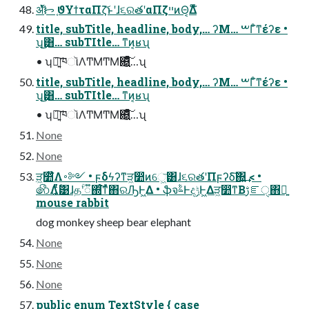
ॲํᝦ ֤ϑΥϯταΠζ͝ͱʹɺ૬ରతʹαΠζײͷΘ͔Δ໋໊
title, subTitle, headline, body,… ͏ʔΜ… ࠔΓͦ͏ͳέʔε •
ʮ͜͜͸… subTItle… ͳͷ͔ʁʯ
• ʮ৽͍͠ཁૉΛͲΜͲΜ଍͍͖ͯͦ͠͏…ʯ
title, subTitle, headline, body,… ͏ʔΜ… ࠔΓͦ͏ͳέʔε •
ʮ͜͜͸… subTItle… ͳͷ͔ʁʯ
• ʮ৽͍͠ཁૉΛͲΜͲΜ଍͍͖ͯͦ͠͏…ʯ
None
None
ੜ͖෺໊Λ࠾༻ • ϝδϟʔͳੜ͖෺ͷେ͖͞͸ɺ૬ରతʹΠϝʔδ͠΍͍͢ < •
෯Λ͓͚࣋ͨͤͯ͹ɺதؒʹ૿΍ͨ͘͠ͳͬͯ΋ରԠͰ͖Δ • ֆจࣈͰදݱͰ͖Δੜ͖෺ͳΒࢹೝੑ΋ྑ͍
mouse rabbit
dog monkey sheep bear elephant
None
None
None
public enum TextStyle { case