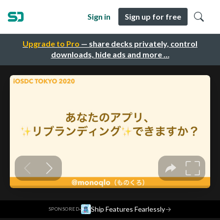
Sign in
Sign up for free
Upgrade to Pro
— share decks privately, control
downloads, hide ads and more …
·
Ship Features Fearlessly
→
SPONSORED