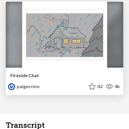
Fireside Chat
paigeccino
42
4k
Transcript