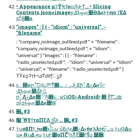
• Appearance μʔΫϞʔυରԠͰ͖ͳ͍… • Slicing
Contents.jsonͷimages͕·Δ͝ͱஔ͖׵ΘΔͷͰϦηο τ͞ΕΔ
ಛʹͭΒ͍΋ͷ
"images" : [ { - "idiom" : "universal", -
"filename"
: "company_noimage_outlined.pdf" + "filename" :
"company_noimage_outlined.pdf", + "idiom" :
"universal" } "images" : [ { - "filename" :
"radio_unselected.pdf", - "idiom" : "universal" + "idiom"
: "universal", + "filename" : "radio_unselected.pdf" }
ΤΫεϙʔτͰ༨ܭͳdiff͕ൃੜ
େ൒ͷը૾ࠩ͠ସ͕͑ඞཁʹͳͬͯ΋… ݕࡧͰ͖Δ͠ը૾Λݟ͚ͭΔͷ͕؆୯
·Δ͝ͱஔ͖׵͑Δ͚ͩͰྑ͍
ը૾Λݟ͚ͭΔͷ΋؅ཧ΋େมʢiOSͱAndroidͰ΋ ἧ͍ͬͯͳ͍͠…ʣ
ͻͱͭͻͱͭஔ͖׵͑Δͷ΋खؒ
਍ྍ#3
࣮૷࣌ʹ ϑΥϯταΠζΛ ؒҧ͕͑ͪͰ… ਍ྍ#3
⚕ʮσβΠϯࢦఆ΋ͬͱڽࢹ͍ͯͩ͘͠͞ʯ ʮͭΒ͍ɻԿݸ΋ݟͯΔͱήγϡλϧτ่յ͠·͢…ʯ ⚕ʮΘ͔Δʯ
ʮ> Θɹ͔ɹΔ <ʯ ⚕ʮͰ͸֤αΠζʹ໊લΛ͚ͭͯΈͯ͸͍͔͕Ͱ͠ΐ͏ʯ ໰਍