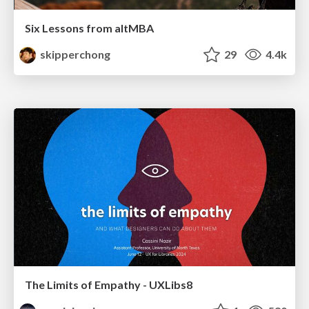
Six Lessons from altMBA
skipperchong
29
4.4k
The Limits of Empathy - UXLibs8