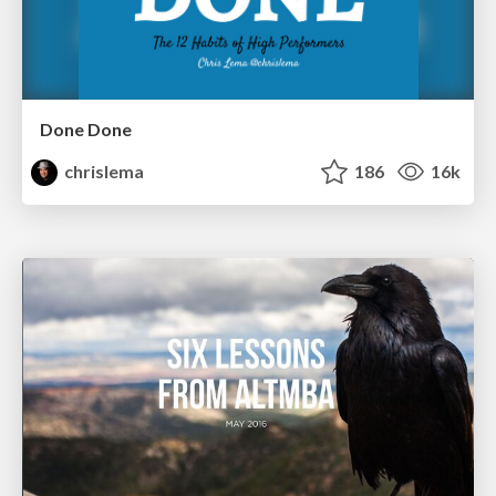
Done Done
chrislema
186
16k