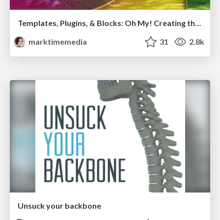
Templates, Plugins, & Blocks: Oh My! Creating the theme that thinks of everything
marktimemedia
31
2.8k
Unsuck your backbone