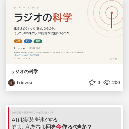
ラジオの科学
frievea
0
200