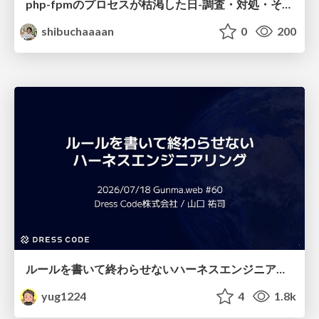
php-fpmのプロセスが枯渇した日-調査・対処・そして本当にやるべきだったこと-
shibuchaaaan
0
200
ルールを書いて終わらせないハーネスエンジニアリング
yug1224
4
1.8k