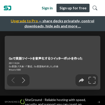
Sign in
Sign up for free
Upgrade to Pro
— share decks privately, control
downloads, hide ads and more …
SiteGround - Reliable hosting with speed,
·
→
SPONSORED
security, and support you can count on.