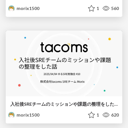
morix1500
1
560
入社後SREチームのミッションや課題の整理をした話
morix1500
1
620