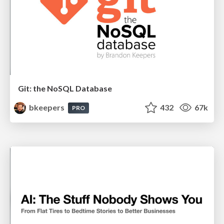
Git: the NoSQL Database
bkeepers
432
67k
PRO