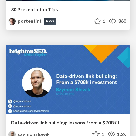
30 Presentation Tips
portentint
1
360
PRO
Data-driven link building: lessons from a $708K investment (BrightonSEO talk)
szymonslowik
1
1.2k