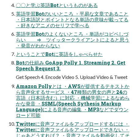
〇〇と学ぶ英語Botというものがある
英語学習Botのいいところ ・平易な文章であること
・日本語訳とポイントとなる単語の意味が載ってる
・好きなアニメのセリフで学べる
英語学習Botのよくないところ ・単語がコピペしづ
らい ⇒ ツイッタークライアントによると思う
・発音がわからない
ということでBotに英語をしゃべらせた
Botの仕組み GoApp Polly 1. Streaming 2. Get
Speech Request 3.
Get Speech 4. Encode Video 5. Upload Video & Tweet
Amazon Pollyとは ・AWSが提供するテキストか
ら音声化するサービス ・47種類の男女の声と24の
言語（日本語含む）に対応 ・機械学習によるなめら
かな発音 ・SSML(Speech Sythesis Markup
Language)による音声の編集 ・MP3などでダウン
ロード可能
Twitterに音声ファイルをアップロードするには ・
Twitterに音声ファイルをアップロードできない ・
じゃあどうすれば？ ・音声ファイルを動画化してそ