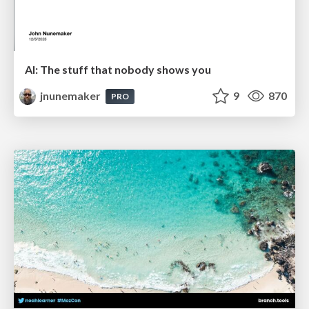
AI: The stuff that nobody shows you
jnunemaker
9
870
PRO