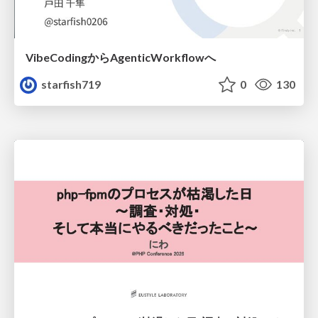
VibeCodingからAgenticWorkflowへ
starfish719
0
130