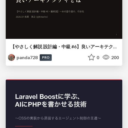
【やさしく解説 設計編・中級 #6】良いアーキテクチャとは ～ 一本の登り道の、行き先 ～
panda728
0
200
PRO