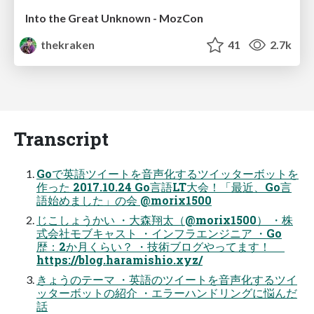
Into the Great Unknown - MozCon
thekraken
41
2.7k
Transcript
Goで英語ツイートを音声化するツイッターボットを
作った 2017.10.24 Go言語LT大会！「最近、Go言
語始めました」の会 @morix1500
じこしょうかい ・大森翔太（@morix1500） ・株
式会社モブキャスト ・インフラエンジニア ・Go
歴：2か月くらい？ ・技術ブログやってます！
https://blog.haramishio.xyz/
きょうのテーマ ・英語のツイートを音声化するツイ
ッターボットの紹介 ・エラーハンドリングに悩んだ
話