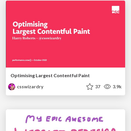
Optimising Largest Contentful Paint
csswizardry
37
3.9k