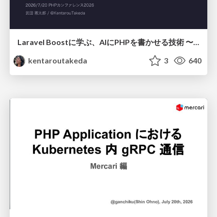
Laravel Boostに学ぶ、AIにPHPを書かせる技術 〜OSSの実装から蒸留するエージェント制御の王道〜
kentaroutakeda
3
640