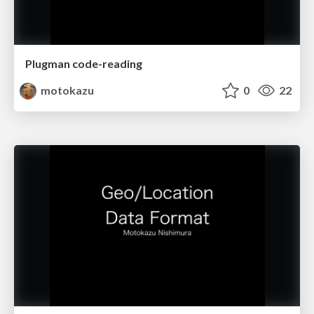
Plugman code-reading
motokazu
0
22