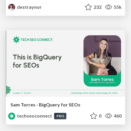
destraynor
232
55k
Sam Torres - BigQuery for SEOs
techseoconnect
0
460
PRO