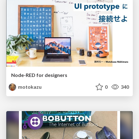
Node-RED for designers
motokazu
0
340