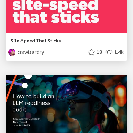
Site-Speed That Sticks
csswizardry
13
1.4k