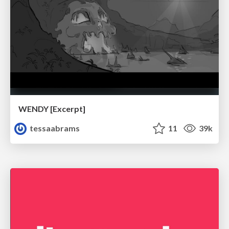
WENDY [Excerpt]
tessaabrams
11
39k