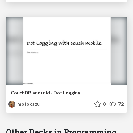
CouchDB android - Dot Logging
motokazu
0
72
Other Decks in Programming