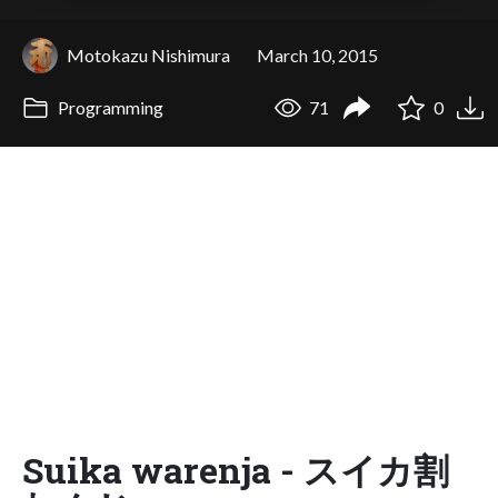
Motokazu Nishimura
March 10, 2015
Programming
71
0
Suika warenja - スイカ割