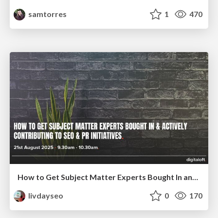
samtorres
1
470
How to Get Subject Matter Experts Bought In and Actively Contributing to SEO & PR Initiatives.
livdayseo
0
170