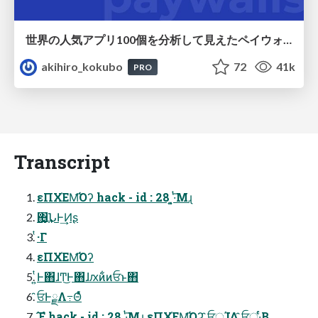
世界の人気アプリ100個を分析して見えたペイウォール設計の心得
akihiro_kokubo
72
41k
PRO
Transcript
εΠΧׂΕΜ͡Όʔ hack - id : 28 ͓͍·ͭ͞Μɻ
΋͏͙͢ՆͰ͢Ͷʂ
ͭ·Γ
εΠΧׂΕΜ͡Όʔ
͍ͭͰ΋ɺͲ͜Ͱ΋ɺԕ͘ͷ͋ͷਓͱ΋
̑ਓͰྗΛ߹Θͤͯ
ָ͠Έํ hack - id : 28 ͓͍·ͭ͞Μɻ εΠΧׂΕΜ͡Όʔ ̑ਓूΊΔ ̑ਓू·ͬͨΒ