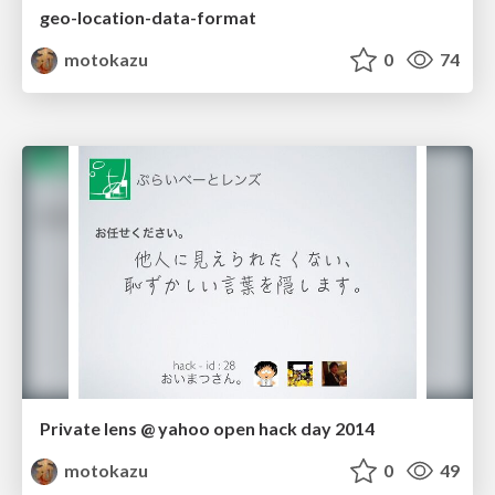
geo-location-data-format
motokazu
0
74
Private lens @ yahoo open hack day 2014
motokazu
0
49