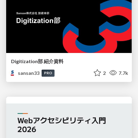
Digitization部 紹介資料
sansan33
2
7.7k
PRO