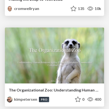
cromwellryan
135
10k
The Organizational Zoo: Understanding Human Behavior Agility Through Metaphoric Constructive Conversations (based on the works of Arthur Shelley, Ph.D)
kimpetersen
0
400
PRO