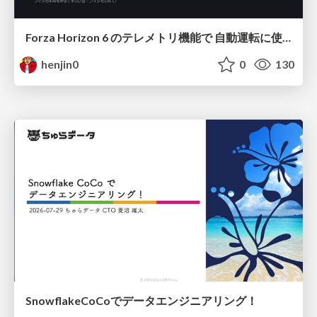
Forza Horizon 6 のテレメトリ機能で 自動運転に使えそうな学習データを集める話
henjin0
0
130
SnowflakeCoCoでデータエンジニアリング！