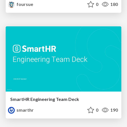
foursue
0
180
SmartHR Engineering Team Deck
smarthr
0
190