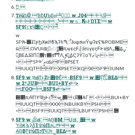
ࣥච͔͊ 
ŢŕűƅŨ ƁƃŲƄƃʜ͏ͬ಄͕ w J04ଔ
ೖࣾ  w େֶӃ్தͰΏΊΈʹ w
5F9ࣗମʹτϥ΢Ϛ͕
w
5F9ͱ͸ɺΞϝϦΧͷίϯϐϡʔλՊֶऀɺυφϧυɾΫψʔεʢ%POBME
& ,OVUIʣࢯ͕։ൃͨ͠૊൛γεςϜɻ·ͨɺಉγεςϜͰจॻΛ࡞੒͢Δࡍʹ
༻͍ΒΕΔɺϨΠΞ΢τ΍ॻࣜͳͲΛࢦఆ͢ΔϚʔΫΞοϓݴޠɻ<> 
<>*5༻ޠࣙయF8PSET
IUUQTFXPSETKQX5F9IUNM
5F9 w ֶज़తͳͱ͜ΖͰ࢖ΘΕ͕ͪ -B5F9  w ਺ࣜͱ͔දࣔͤ͞ΒΕΔ
w 2*JUB.BUI+BY<>
;FOO,B5F9<>
਺ࣜ૊൛ϥΠϒϥϦͰදࣔ  w ͜͏͍͏΍ͭ ଔ࿦ΑΓ  <>.BUI+BY
IUUQTXXXNBUIKBYPSH
<>,B5F9 IUUQTLBUFYPSH ὎
5F9 w ݸਓతʹ Α͘Θ͔ΒΜ Մಡੑ௿͍ w
ϓϨϏϡʔ͢ΔͨΊʹίϯύΠϧ͕ඞཁ w
Α͘Θ͔Βͳ͍ίϯύΠϧΤϥʔͰౖΒΕΔ w