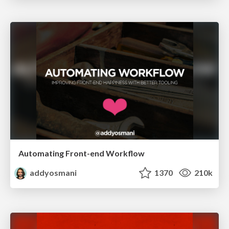
Automating Front-end Workflow
addyosmani
1370
210k