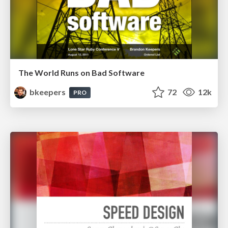
The World Runs on Bad Software
bkeepers
72
12k
PRO