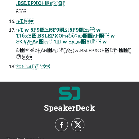
.BSLEPXOͰ΋ग़དྷ্͕Βͳ͍

·ͱΊ 
·ͱΊ w 5F9͸ݏͩɺ5F9͸ݏͩɺ5F9͸ݏͩʂ w
ΤϯδχΞ͸.BSLEPXOͰͷࣥචϋʔυϧ͸௿͍ͷͰ͸ w
ϨϏϡʔ͕Ͱ͖Δͷ͸ඇৗʹྑ͍ w ؀ڥߏங͸Ұบ͋Γͦ͏ w
ࣥච಺༰ʹઐ೦Ͱ͖Δͷ͸ඇৗʹ͋Γ͕͍ͨʂ w .BSLEPXOͰ΋ࣥච͠ͳ͍ͱ׬੒͠ͳ͍
😇 
͝ਗ਼ௌ͋Γ͕ͱ͏͍͟͝·ͨ͠ 
SpeakerDeck