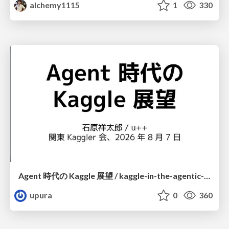
alchemy1115
1
330
Agent 時代の Kaggle 展望 / kaggle-in-the-agentic-era
upura
0
360