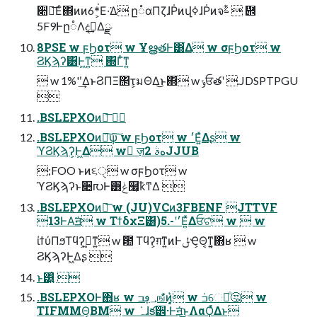
૊൛͞Εͨ΋ͷͷ6*่͕Ε·͘Δ ը૾αΠζɺṖͷվߦɺṖͷจࣈؒ  ὎
5F9Ͱը૾Λදࣔ͢Δྫ
8PSE w ϝϦοτ w ҰൠతͰ͸͋Δ w σϝϦοτ w
ϨϏϡʔ͸Ͱ͖ͳ͍ ΍Γͨ͘ͳ͍
 w 1%'ʹ͢ΔͱϨΠΞ΢τ͕มΘΔ͜ͱ΋ w ݸਓతʹ .JDSPTPGU

.BSLEPXOͷྑ͞ 
.BSLEPXOͷྑ͠ѱ͠ w ϝϦοτ w ׳Ε͍ͯΔʂ w
ϓϨϏϡʔ͕Ͱ͖Δ w ٕज़هࣄ 2JJUB
;FOO ͱͷ૬ੑ w σϝϦοτ w
ϓϨϏϡʔͱ૊൛Ͱ͸ݟͨ໨͕ҟͳΔ 
.BSLEPXOͷྑ͞ w (JU)VCͷ3FBENF JTTVF
13ͰΑ͘ॻ͘ w ΤϯδχΞ͸)5.-ʹ׳Ε͍ͯΔਓଟͦ͏ w ָ w
ίϯύΠϧΤϥʔ͕ى͖ͳ͍ w ܽ఺ Τϥʔ͕ग़ͳ͍ͷͰݪҼ͕Θ͔ͳ͍͔΋ʁ  w
ϨϏϡʔͰ͖Δʂ 
ͱ͸͍͑ 
.BSLEPXOͰ΋ʁ w ؀ڥߏங͋ͬͯͷ͓͔͛ w ݁ߏେมͦ͏🤔 w
TIFMMΘ͔ΒΜ w ݁ہɺక੾·Ͱॻ͘͜ͱΛαϘͬͯΔͱ