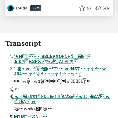
soudai
67
56k
PRO
Transcript
"VH .BSLEPXOͰࣥචͰ͖Δͬͯૉ੖Β͍͠ 
:6.&.*HSPXٕज़ಉਓࢽΛࢧ͑Δٕज़ 
J04ଔ ೖࣾ
 w ཱྀ w 1$͍͡Γഁյ w ੡඼͸յͨ͘͠ͳ͍ 
͖͔͚ͬ 
͖͔͚ͬ w ೖࣾ௚ޙ ࣾձਓͳΓͨͯ ͰΏΊΈͷ׆ಈͬͯԿ͕͋ΔΜͩΖ͏ʁ w ࣥචͱ͔΍ͬͯΔΜͩ w
ฉ͖ʹ͍͚ͩ͘ߦͬͯΈΔ͔ w
΄͏🤔 w ҙ֎ͱ΍Εͦ͏😏 
ͦΜͳ͜ΜͳͰࢀՃ͢Δ͜ͱʹ 