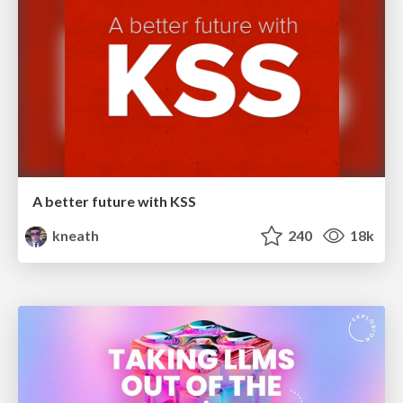
A better future with KSS
kneath
240
18k