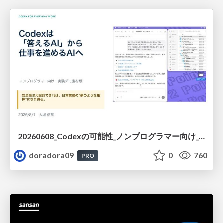
20260608_Codexの可能性_ノンプログラマー向け_大城追記
doradora09
0
760
PRO