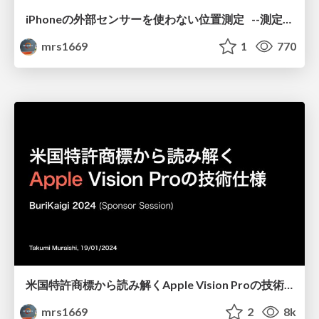
iPhoneの外部センサーを使わない位置測定 --測定誤差を添えて--
mrs1669
1
770
米国特許商標から読み解くApple Vision Proの技術仕様
mrs1669
2
8k