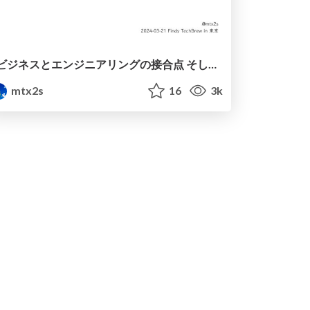
ビジネスとエンジニアリングの接合点 そしてコード品質がそこに及ぼす影響 / The Intersections of Business and Engineering, and The Impact of Code Quality There
mtx2s
16
3k