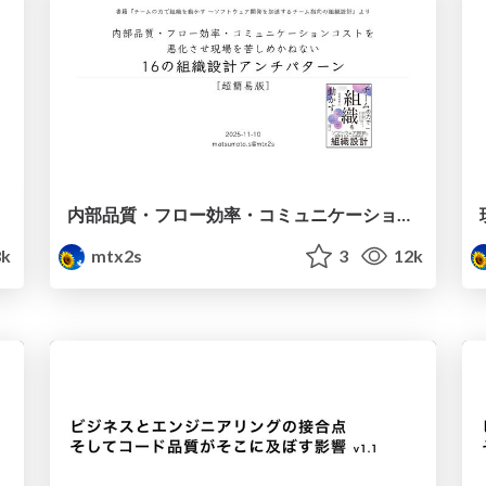
内部品質・フロー効率・コミュニケーションコストを悪化させ現場を苦しめかねない16の組織設計アンチパターン［超簡易版］ / 16 Organization Design Anti-Patterns for Software Development
8k
mtx2s
3
12k