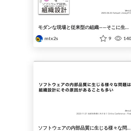
モダンな現場と従来型の組織——そこに生じる "不整合" を解消してこそチームがパフォーマンスを発揮できる / Team-oriented Organization Design 20250825
mtx2s
9
14
ソフトウェアの内部品質に生じる様々な問題は組織設計にその原因があることも多い / Internal Quality Issues Caused by Organizational Design