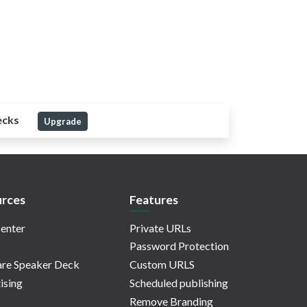
ecks
Upgrade
rces
Features
enter
Private URLs
Password Protection
re Speaker Deck
Custom URLS
ising
Scheduled publishing
Remove Branding