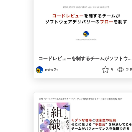
コードレビューを制するチームがソフトウェアデリバリーのフローを制す / Beyond Code Review: Distributing Its Responsibilities Across the SDLC
mtx2s
5
2.