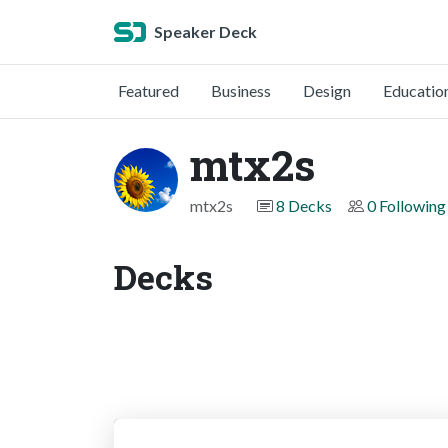
Speaker Deck
Featured
Business
Design
Educatio
mtx2s
mtx2s
8 Decks
0 Following
Decks