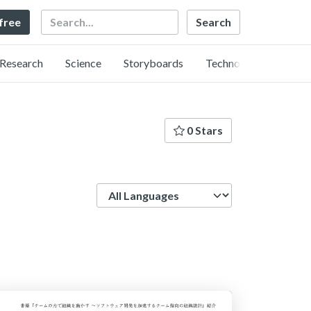
Search
 free
Research
Science
Storyboards
Technology
0 Stars
Language