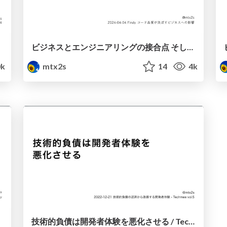
ビジネスとエンジニアリングの接合点 そしてコード品質がそこに及ぼす影響 v1.1 / The Intersections of Business and Engineering, and The Impact of Code Quality There (v1.1)
0k
mtx2s
14
4k
技術的負債は開発者体験を悪化させる / Technical Debt and Developer Experience