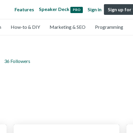
Speaker Deck
Features
Sign in
Sign up for
PRO
n
How-to & DIY
Marketing & SEO
Programming
36 Followers