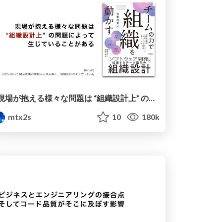
現場が抱える様々な問題は “組織設計上” の問題によって生じていることがある / Team-oriented Organization Design 20250827
mtx2s
10
180k