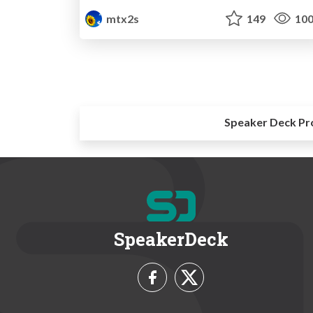
mtx2s
149
10
Speaker Deck Pr
SpeakerDeck