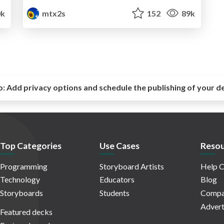
0k
mtx2s
152
89k
o:
Add privacy options and schedule the publishing of your d
Top Categories
Use Cases
Resou
Programming
Storyboard Artists
Help C
Technology
Educators
Blog
Storyboards
Students
Compa
Advert
Featured decks