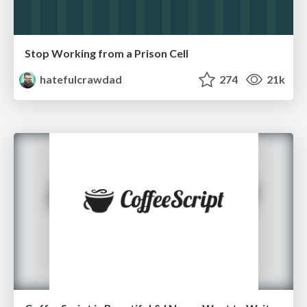
Stop Working from a Prison Cell
hatefulcrawdad
274
21k