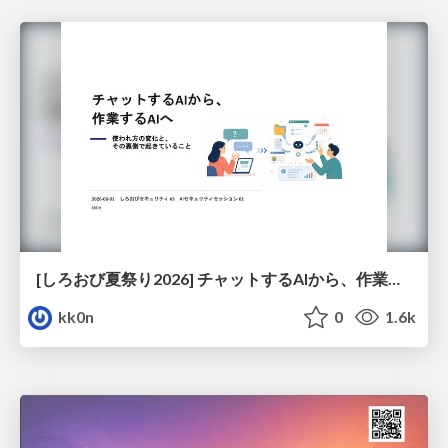
[しろおび夏祭り2026] チャットするAIから、作業するAIへ - 使われ方の変化と、その裏側で起きていること
kk0n
0
1.6k