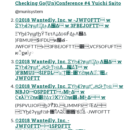
Checking Go(Un)Conference #4 Yuichi Saito
@munisystem
©2018 Wantedly, Inc. w -JWFOFTT w
ΞϓϦέʔγϣϯ͕ಈ͍͍ͯΔ͜ͱΛ஌Δ w 3FBEJOFTT w
ΞϓϦέʔγϣϯ͕ϦΫΤετΛࡹ͚Δঢ়ଶͰ͋Δ͜ͱΛ஌Δ
)FBMUI$IFDLͷ໨త -
JWFOFTTͱ3FBEJOFTT͸,VCFSOFUFT
ͷੈքͷݴ༿
©2018 Wantedly, Inc. ΞϓϦέʔγϣϯ͕ಈ͍͍ͯΔ͜ͱΛ஌Δ w
ΞϓϦέʔγϣϯ͕ࣗݾम෮Ͱ͖ͳ͍ঢ়ଶΛݕ஌͢ΔͨΊ w
)FBMUI$IFDLʹ௨͍ͬͯͳ͍৔߹͸ϓϩηεΛ্ཱͪ͛௚͢ -
JWFOFTT
©2018 Wantedly, Inc. ΞϓϦέʔγϣϯ͕ࣗݾम෮Ͱ͖ͳ͍ঢ়ଶ  w
NBJOQSPDFTT͕ࢮΜͰ͍Δ w
Ϛελʔϓϩηε͸ੜ͖͍ͯΔ͕ϫʔΧʔϓϩηε͸ࢮΜͰ͍Δ w
(PSPVUJOF͕ϦʔΫͯ͠ɺ0..LJMMFSʹࡴ͞ΕΔ
‎ΞϓϦέʔγϣϯଆͰ৘ใΛఏڙͯ͠଎΍͔ʹճ෮ͤ͞Δ -JWFOFTT
©2018 Wantedly, Inc. -
JWFOFTT1SPDFTT