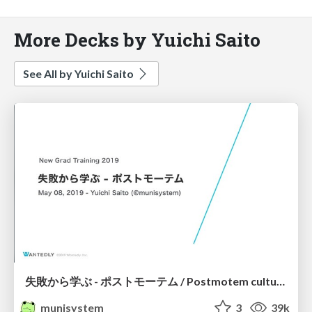
More Decks by Yuichi Saito
See All by Yuichi Saito
失敗から学ぶ - ポストモーテム / Postmotem culture at Wantedly
munisystem
3
39k