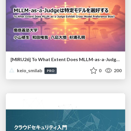
[MIRU26] To What Extent Does MLLM-as-a-Judge Exhibit Cross-Model Preference Bias?
keio_smilab
0
200
PRO