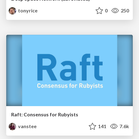
tonyrice
0
250
Raft: Consensus for Rubyists
vanstee
141
7.6k