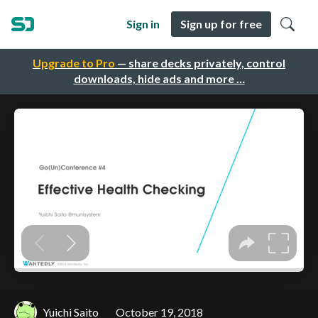
Sign in
Sign up for free
Upgrade to Pro
— share decks privately, control
downloads, hide ads and more …
Yuichi Saito
October 19, 2018