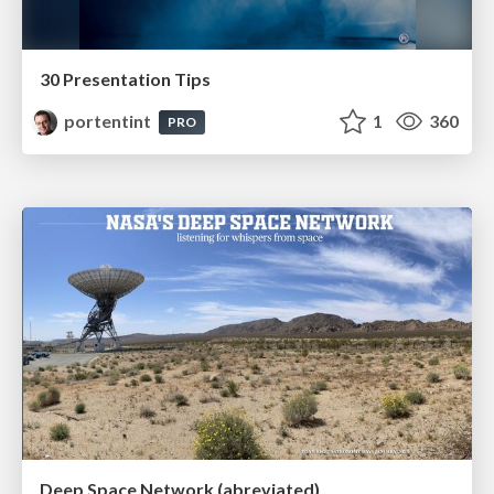
30 Presentation Tips
portentint
1
360
PRO
Deep Space Network (abreviated)