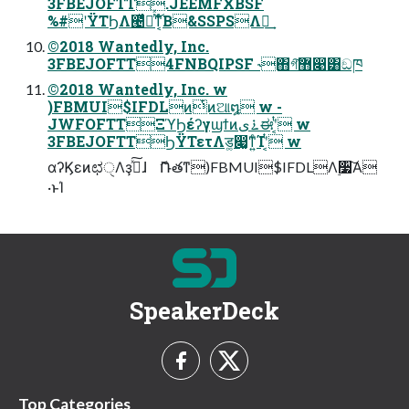
3FBEJOFTT.JEEMFXBSF
%#ʹΫΤϦΛ౤͛ͯฦͬͯ͜ͳ͔ͬͨΒ&SSPSΛฦ͢
©2018 Wantedly, Inc.
3FBEJOFTT4FNBQIPSF ˞΋͏গ͠޻෉͸ඞཁ
©2018 Wantedly, Inc. w
)FBMUI$IFDLͷͭͷଆ໘ w -
JWFOFTTΞϓϦέʔγϣϯͷ࠶ىಈʹ͔ͭ͏ w
3FBEJOFTTϦΫΤετΛड͚෇͚ͳ͍ͨΊʹ͔ͭ͏ w
αʔϏεͷಛੑΛҙࣝͯ͠ɺ ޮՌతͳ)FBMUI$IFDLΛ࣮૷͠Α͏
·ͱΊ
SpeakerDeck
Top Categories