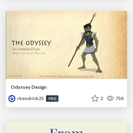
Odyssey Design
rkendrick25
2
750
PRO