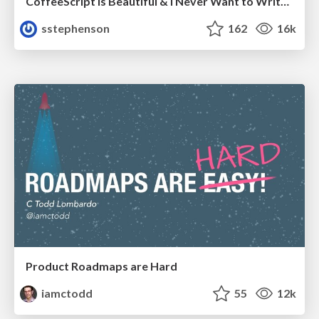
CoffeeScript is Beautiful & I Never Want to Write Plain JavaScript Again
sstephenson
162
16k
Product Roadmaps are Hard
iamctodd
55
12k