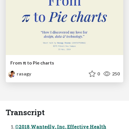
From π to Pie charts
rasagy
0
250
Transcript
©2018 Wantedly, Inc. Effective Health