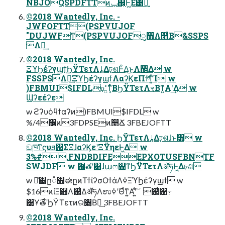
NBJOQSPDFTTͷݕ஌͕Ͱ͖Ε͹ྑ͍
©2018 Wantedly, Inc. -
JWFOFTT(PSPVUJOF
"DUJWFͳ(PSPVUJOF͕ᮢ஋Λ௒͑ͨΒ&SSPS
Λฦ͢
©2018 Wantedly, Inc.
ΞϓϦέʔγϣϯ͕ϦΫΤετΛࡹ͚Δঢ়ଶͰ͋Δ͜ͱΛ஌Δ w
FSSPSΛฦ͢ΞϓϦέʔγϣϯΛαʔϏεΠϯͤ͞ͳ͍ͨΊ w
)FBMUI$IFDL͕௨͍ͬͯͳ͔ͬͨΒϦΫΤετΛৼΒͳ͍Α͏ʹ͢Δ w
Ϣʔεέʔε
w ϩʔυόϥϯαʔͷ)FBMUI$IFDL w
%/4΁ͷ3FDPSEͷ௥Ճ 3FBEJOFTT
©2018 Wantedly, Inc. ϦΫΤετΛࡹ͚Δঢ়ଶɺͱ͸ w
ඞཁͳϛυϧ΢ΣΞɺαʔϏεʹΞΫηεͰ͖Δ w
3%#.FNDBDIFEEPXOTUSFBNTF
SWJDF w ޿ٛతʹ͸ɺաෆ଍ͳ͘ϦΫΤετΛॲཧͰ͖Δঢ়ଶ
w ྫ͑͹ը૾΍ಈըͷΤϯίʔσΟϯάΛߦ͏ΞϓϦέʔγϣϯ w
$16ͷίΞ਺Λ௒͑ΔॲཧΛಉ࣌ʹߦΘͳ͍Α͏ʹ͍ͨ͠ ‎௒͑ͨ৔߹
͸Ұ࣌తʹϦΫΤετͷର৅͔Β֎͢ 3FBEJOFTT
©2018 Wantedly, Inc.