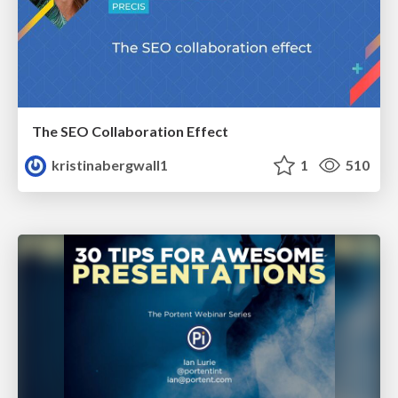
The SEO Collaboration Effect
kristinabergwall1
1
510