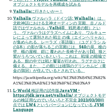
オブジェクトモデルを再構成を試みる
Valhallaに行きたいかー！
Valhalla ヴァルハラ（ドイツ語: Walhalla）は、
北欧神話における主神オーディンの 宮殿。古ノルド
語ではヴァルホル（Valhöll、戦死者の館）とい
う。 ヴァルハラはグラズヘイムにあり、ワルキュー
レによって選別された戦士 の魂（エインヘリャル）
が集められる。レーラズ（英語版）（ユグドラシ ル
の1本）の影が落ちるこの宮殿には、540の扉、槍の
壁、楯の屋根、鎧に 覆われた長椅子があり[1]、狼と
鷲がうろついているという。これは、戦場 の暗喩で
ある。館の中では戦と饗宴が行われ、ラグナロクに
備える。また、 この館には雄鶏のグリンカムビ（黄
金の鶏冠）が住んでいるとされている。
https://ja.wikipedia.org/wiki/%E3%83%B4%E3%82%
A1%E3%83%AB%E3 %83%8F%E3%83%A9
L-World 検証用の試作版JavaVM •
https://jdk.java.net/valhalla/ オブジェクトモデ
ルの検証用なのでいろいろと不完全 2023/03/30時
点では LW4 というバージョンになっている JVM
Language