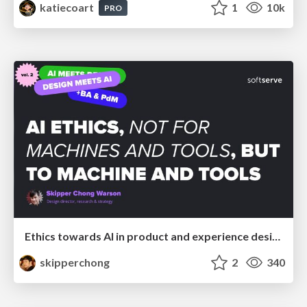
katiecoart
1
10k
PRO
Ethics towards AI in product and experience design
skipperchong
2
340