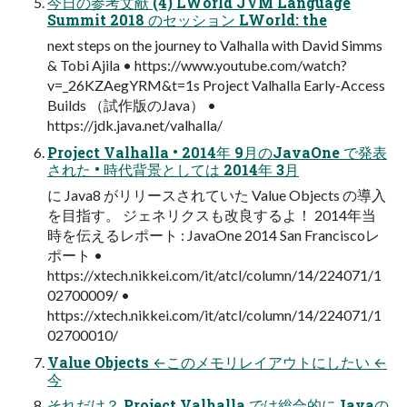
今日の参考文献 (4) LWorld JVM Language
Summit 2018 のセッション LWorld: the
next steps on the journey to Valhalla with David Simms
& Tobi Ajila • https://www.youtube.com/watch?
v=_26KZAegYRM&t=1s Project Valhalla Early-Access
Builds （試作版のJava） •
https://jdk.java.net/valhalla/
Project Valhalla • 2014年 9月のJavaOne で発表
された • 時代背景としては 2014年 3月
に Java8 がリリースされていた Value Objects の導入
を目指す。 ジェネリクスも改良するよ！ 2014年当
時を伝えるレポート : JavaOne 2014 San Franciscoレ
ポート •
https://xtech.nikkei.com/it/atcl/column/14/224071/1
02700009/ •
https://xtech.nikkei.com/it/atcl/column/14/224071/1
02700010/
Value Objects ←このメモリレイアウトにしたい ←
今
それだけ？ Project Valhalla では総合的にJavaの