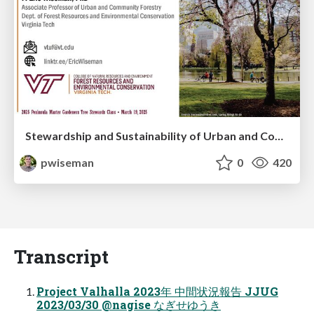
Stewardship and Sustainability of Urban and Community Forests
pwiseman
0
420
Transcript
Project Valhalla 2023年 中間状況報告 JJUG
2023/03/30 @nagise なぎせゆうき