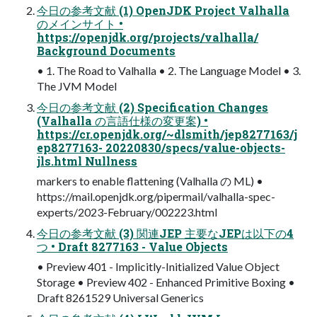
今日の参考文献 (1) OpenJDK Project Valhalla
のメインサイト •
https://openjdk.org/projects/valhalla/
Background Documents
• 1. The Road to Valhalla • 2. The Language Model • 3.
The JVM Model
今日の参考文献 (2) Specification Changes
(Valhalla の言語仕様の変更案) •
https://cr.openjdk.org/~dlsmith/jep8277163/j
ep8277163- 20220830/specs/value-objects-
jls.html Nullness
markers to enable flattening (Valhalla の ML) •
https://mail.openjdk.org/pipermail/valhalla-spec-
experts/2023-February/002223.html
今日の参考文献 (3) 関連JEP 主要なJEPは以下の4
つ • Draft 8277163 - Value Objects
• Preview 401 - Implicitly-Initialized Value Object
Storage • Preview 402 - Enhanced Primitive Boxing •
Draft 8261529 Universal Generics