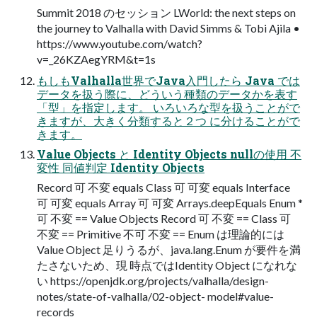
Summit 2018 のセッション LWorld: the next steps on
the journey to Valhalla with David Simms & Tobi Ajila •
https://www.youtube.com/watch?
v=_26KZAegYRM&t=1s
もしもValhalla世界でJava入門したら Java では
データを扱う際に、どういう種類のデータかを表す
「型」を指定します。 いろいろな型を扱うことがで
きますが、大きく分類すると２つ に分けることがで
きます。
Value Objects と Identity Objects nullの使用 不
変性 同値判定 Identity Objects
Record 可 不変 equals Class 可 可変 equals Interface
可 可変 equals Array 可 可変 Arrays.deepEquals Enum *
可 不変 == Value Objects Record 可 不変 == Class 可
不変 == Primitive 不可 不変 == Enum は理論的には
Value Object 足りうるが、java.lang.Enum が要件を満
たさないため、現 時点ではIdentity Object になれな
い https://openjdk.org/projects/valhalla/design-
notes/state-of-valhalla/02-object- model#value-
records