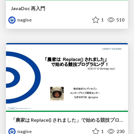
JavaDoc 再入門
nagise
1
510
「農家は Replace() されました」で始める競技プログラミング！
nagise
1
230