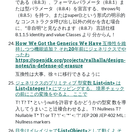
である（8.8.3）、フォーマルパラメータ（8.8.1）ま
たは型パラメータ （8.8.4）を宣言する、throws句
（8.8.5）を持つ、またはsuper();という形式の明示的
な コンストラクタ呼び出し以外の何かを含む場合
に、"非自明"と見なされます（8.8.7） 言語仕様
8.1.1.5 identity and value Classes より 分からん！
How We Got the Generics We Have 互換性を維
持しつつ機能追加？ それ20年前にジェネリクスでや
ったわ
https://openjdk.org/projects/valhalla/design-
notes/in-defense-of-erasure
互換性は大事。徐々に移行できるように
ジェネリクスのプリミティブ 型変数 List<int> は
List<Integer ! > にマッピングする。 境界チェック
の前にこの変換をやるよ。 ここで
T! T? T* というnullを許容するかどうかの型変 数を導
入してうまいこと辻褄合わせるよ。 T! Nullness T?
Nullable T* T! or T? '!' <: '*' <: '?' JEP 208 JEP 402 ML :
Nullness markers
目先はイレイジャでList<Object>として動くよ そ