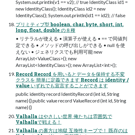
System.out.println(v1 == v2); // true IdentityClass id1 =
new IdentityClass(); IdentityClass id2 = new
IdentityClass(); System.out.println(id1 == id2); // false
プリミティブ型 boolean, char, byte, short, int,
long, float, double の８種
• リテラルが使える • 演算子が使える • == で同値判
定できる • メソッドの呼び出しができる • null を使
えない • ジェネリクスでも利用可能 new
ArrayList<ValueClass>(); new
ArrayList<IdentityClass>(); new ArrayList<int>();
Record Record を用いるとデータを保持する不変
クラスを 簡単に定義できます Record は identity /
value いずれでも宣言することができます
public identity record IdentityRecord (int id, String
name) {} public value record ValueRecord (int id, String
name) {}
Valhalla はやさしい世界 俺たちは雰囲気で
Valhallaで戦える！
Valhalla の裏方は地獄 互換性キープで！ 既存のは