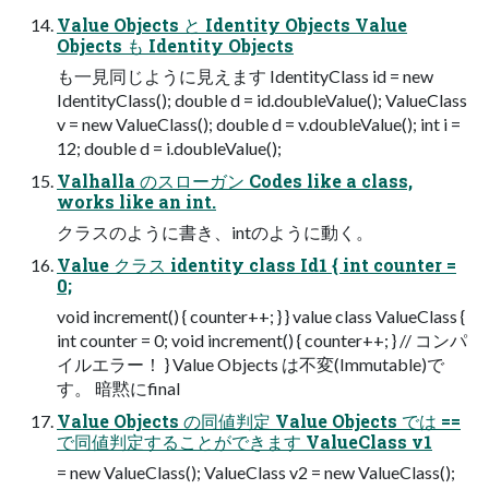
Value Objects と Identity Objects Value
Objects も Identity Objects
も一見同じように見えます IdentityClass id = new
IdentityClass(); double d = id.doubleValue(); ValueClass
v = new ValueClass(); double d = v.doubleValue(); int i =
12; double d = i.doubleValue();
Valhalla のスローガン Codes like a class,
works like an int.
クラスのように書き、intのように動く。
Value クラス identity class Id1 { int counter =
0;
void increment() { counter++; } } value class ValueClass {
int counter = 0; void increment() { counter++; } // コンパ
イルエラー！ } Value Objects は不変(Immutable)で
す。 暗黙にfinal
Value Objects の同値判定 Value Objects では ==
で同値判定することができます ValueClass v1
= new ValueClass(); ValueClass v2 = new ValueClass();