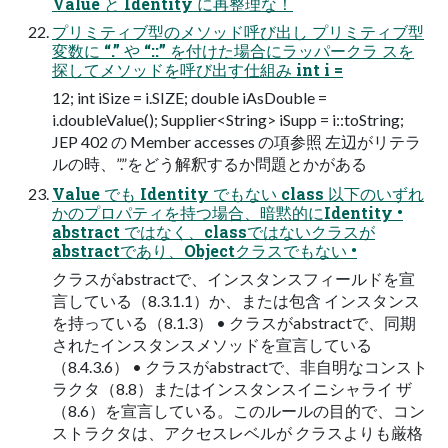
Value と Identity に再整理な！
プリミティブ型のメソッド呼び出し プリミティブ型
変数に “.” や “::” を付けた場合にラッパークラ スを
探してメソッドを呼び出す仕組み int i =
12; int iSize = i.SIZE; double iAsDouble =
i.doubleValue(); Supplier<String> iSupp = i::toString;
JEP 402 の Member accesses の項参照 左辺がリテラ
ルの時、”.”をどう解釈するか問題とかがある
Value でも Identity でもない class 以下のいずれ
かのプロパティを持つ場合、暗黙的にIdentity •
abstract ではなく、classではないクラスが
abstractであり、Objectクラスでもない •
クラスがabstractで、インスタンスフィールドを宣
言している（8.3.1.1）か、または包含 インスタンス
を持っている（8.1.3） • クラスがabstractで、同期
されたインスタンスメソッドを宣言している
（8.4.3.6） • クラスがabstractで、非自明なコンスト
ラクタ（8.8）またはインスタンスイニシャライ ザ
（8.6）を宣言している。このルールの目的で、コン
ストラクタは、アクセスレベルが クラスよりも厳格