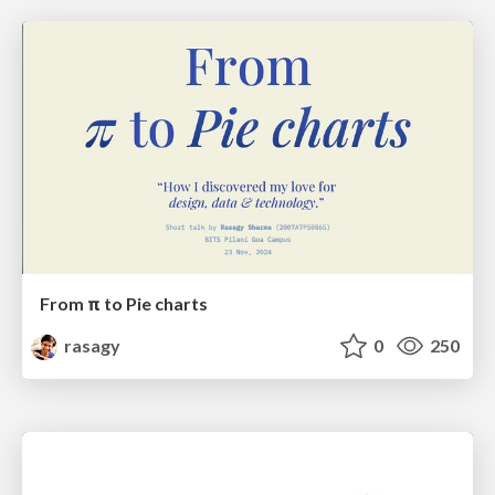
From π to Pie charts
rasagy
0
250