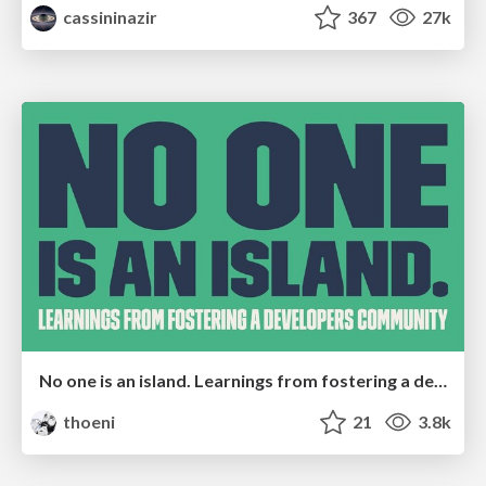
cassininazir
367
27k
No one is an island. Learnings from fostering a developers community.
thoeni
21
3.8k