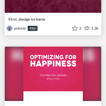
First, design no harm
axbom
2
1.2k
PRO