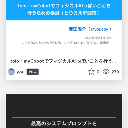
toio・myCobotでフィジカルAIっぽいことを行うための検討（とりあえず調査） / フィジカルAI LT（IoTLTによる開催）
you
0
270
PRO