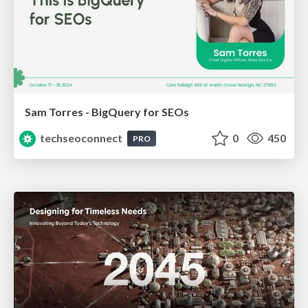
Sam Torres - BigQuery for SEOs
techseoconnect
0
450
PRO