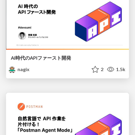
AI時代のAPIファースト開発
nagix
2
1.5k