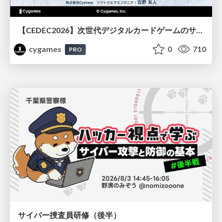
【CEDEC2026】次世代デジタルカードゲームのサーバー設計と運用 〜『Shadowverse: Worlds Beyond』の舞台裏～
cygames
0
710
PRO
サイバー捜査員研修（後半）