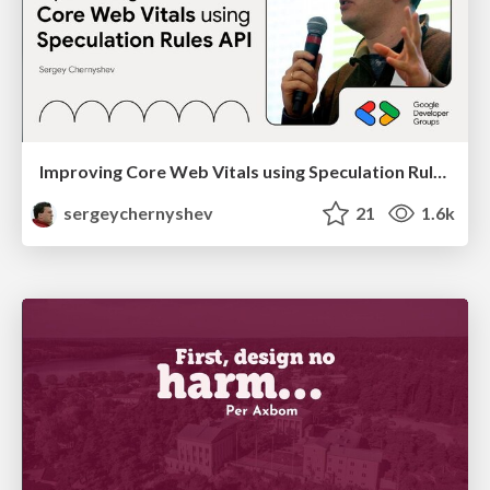
Improving Core Web Vitals using Speculation Rules API
sergeychernyshev
21
1.6k