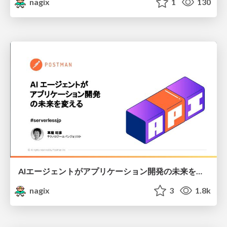
nagix
1
130
AIエージェントがアプリケーション開発の未来を変える
nagix
3
1.8k