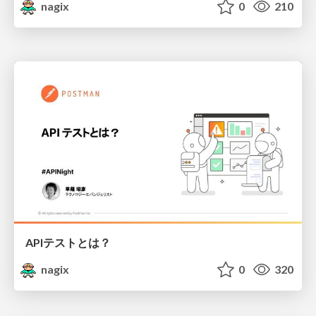
nagix
0
210
APIテストとは？
nagix
0
320