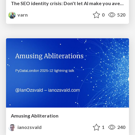
The SEO identity crisis: Don't let AI make you average
varn
0
520
Amusing Abliteration
ianozsvald
1
240