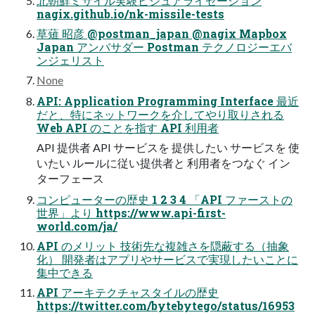
北朝鮮ミサイル実験ビジュアライゼーション
nagix.github.io/nk-missile-tests
草薙 昭彦 @postman_japan @nagix Mapbox
Japan アンバサダー Postman テクノロジーエバ
ンジェリスト
None
API: Application Programming Interface 最近
だと、特にネットワークを介してやり取りされる
Web API のことを指す API 利用者
API 提供者 API サービスを 提供したい サービスを 使
いたい ルールに従い提供者と 利用者をつなぐ イン
ターフェース
コンピューターの歴史 1 2 3 4 「API ファーストの
世界」より https://www.api-first-
world.com/ja/
API のメリット 技術先な複雑さを隠蔽する（抽象
化） 開発者はアプリやサービスで実現したいことに
集中できる
API アーキテクチャスタイルの歴史
https://twitter.com/bytebytego/status/16953