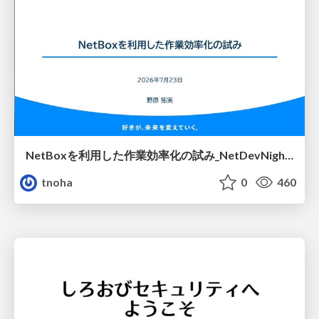
NetBoxを利用した作業効率化の試み_NetDevNight4
tnoha
0
460