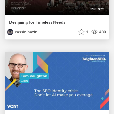
Designing for Timeless Needs
cassininazir
1
430