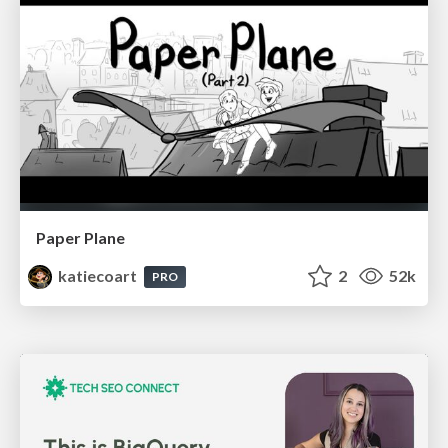
Paper Plane
katiecoart
2
52k
PRO