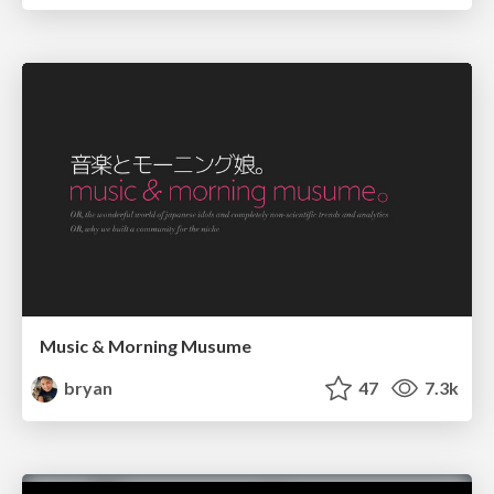
Music & Morning Musume
bryan
47
7.3k