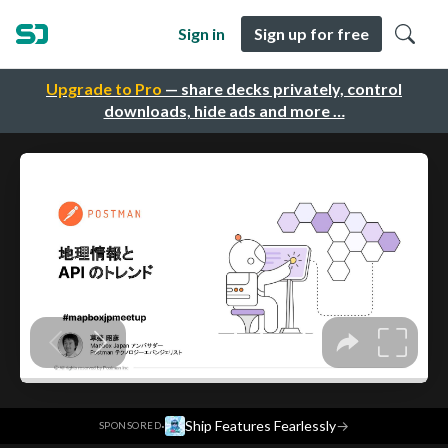
Sign in
Sign up for free
Upgrade to Pro
— share decks privately, control
downloads, hide ads and more …
·
Ship Features Fearlessly
→
SPONSORED