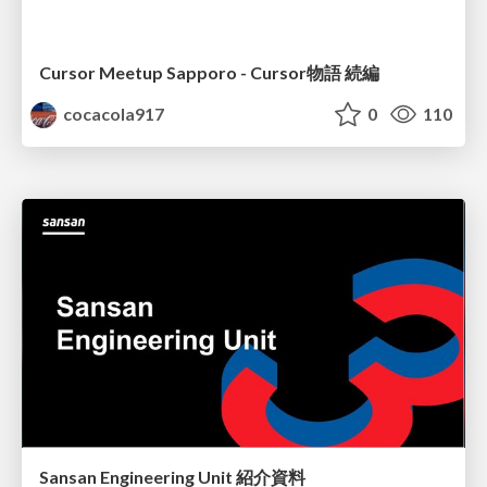
Cursor Meetup Sapporo - Cursor物語 続編
cocacola917
0
110
Sansan Engineering Unit 紹介資料