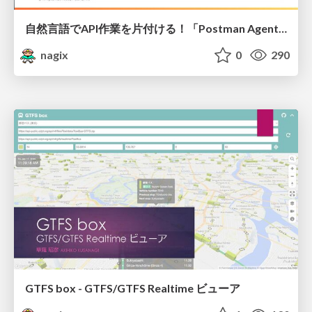
自然言語でAPI作業を片付ける！「Postman Agent Mode」
nagix
0
290
GTFS box - GTFS/GTFS Realtime ビューア