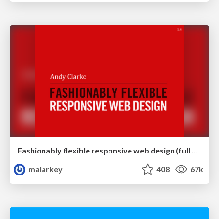
Fashionably flexible responsive web design (full day workshop)
malarkey
408
67k