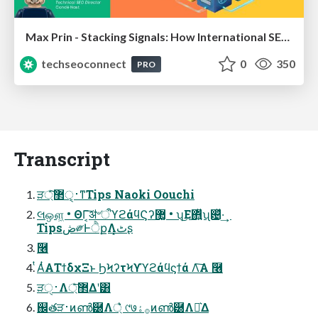
Max Prin - Stacking Signals: How International SEO Comes Together (And Falls Apart)
techseoconnect
0
350
PRO
Transcript
ੜ࢈ੑ͕޲্ͦ͠͏ͳTips Naoki Oouchi
લஔ͖ • ΘΓ͔͠ॳ৺ऀϓϩάϥϚʔ޲͚ • ʮ͜Ε΋͍͍ͧʯ଴ͬͯ·͢
Tipsڞ༗ͰੈքΛٹ͓͏ʂ
݁࿦
ͭΑͭΑΤϯδχΞͱ ϦϞʔτϞϒϓϩάϥϛϯά Λ͠Α͏ ݁࿦
ੜ࢈ੑΛ޲্ͤ͞Δʹ͸
஌తੜ࢈ͷൺ཰Λ্͛ͯ ୯७࡞ۀͷൺ཰ΛԼ͛Δ