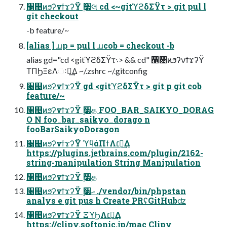
੡଄ͷϧʔνϯϫʔΫ ࣮૷લ cd <~gitϓϩδΣΫτ > git pul l
git checkout
-b feature/~
[alias ] ɹɹp = pul l ɹɹcob = checkout -b
alias gd="cd <gitϓϩδΣΫτ܈> && cd" ੡଄ͷϧʔνϯϫʔΫ
ΤΠϦΞεΛઃఆ͢Δ ~/.zshrc ~/.gitconfig
੡଄ͷϧʔνϯϫʔΫ gd <gitϓϩδΣΫτ > git p git cob
feature/~
੡଄ͷϧʔνϯϫʔΫ ࣮૷த FOO_BAR_SAIKYO_DORAG
O N foo_bar_saikyo_dorago n
fooBarSaikyoDoragon
੡଄ͷϧʔνϯϫʔΫ ϓϥάΠϯΛ׆༻͢Δ
https://plugins.jetbrains.com/plugin/2162-
string-manipulation String Manipulation
੡଄ͷϧʔνϯϫʔΫ ࣮૷த
੡଄ͷϧʔνϯϫʔΫ ࣮૷ޙ ./vendor/bin/phpstan
analys e git pus h Create PRʢGitHubʣ
੡଄ͷϧʔνϯϫʔΫ ΞϓϦΛ׆༻͢Δ
https://clipy.softonic.jp/mac Clipy