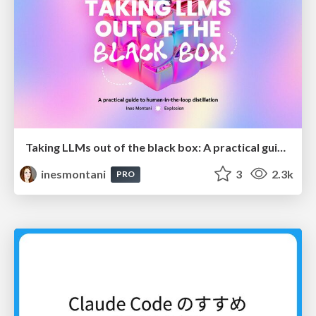
Taking LLMs out of the black box: A practical guide to human-in-the-loop distillation
inesmontani
3
2.3k
PRO