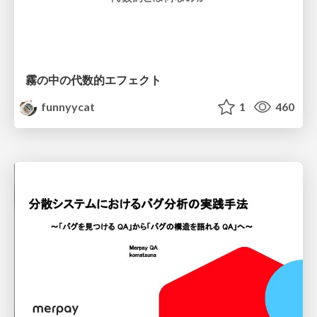
霧の中の代数的エフェクト
funnyycat
1
460