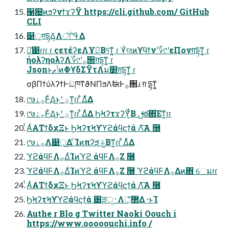
੡଄ͷϧʔνϯϫʔΫ https://cli.github.com/ GitHub
CLI
୹ॖग़དྷΔ͔Λৗʹߟ͑Δ
ྫ͑͹ɾɾɾ ɾ ςετέʔεΛҰཡ͔Β୳ͤͳ͍͔ ɾ Ұͭલͷϒϥϯνʹ؆୯ʹεΠονग़དྷͳ͍͔ ɾ
ήολʔηολʔΛ؆୯ʹ࡞੒ग़དྷͳ͍͔ ɾ
Jsonͱ֤ݴޠͷΦϒδΣΫτΛม׵ग़དྷͳ͍͔ ɾ
σβΠϯύλʔϯͰඞཁͳϑΝΠϧΛࣗಈͰ࡞੒ɹ ग़ དྷͳ͍͔
୯७࡞ۀͰ͋Δ͜ͱʹ ؾ͚ͮͳ͍ɾɾ ͋Δ͋Δ
୯७࡞ۀͰ͋Δ͜ͱʹ ؾ͚ͮͳ͍ɾɾ ͋Δ͋Δ ϦϞʔτϫʔΫ͔ͩΒ ࢦఠ΋͞Εͳ͍ɾɾ
ͭΑͭΑΤϯδχΞͱ ϦϞʔτϞϒϓϩάϥϛϯά Λ͠Α͏ ݁࿦
୯७࡞ۀΛ୹ॖ͢Δ ͨΊͷπʔϧ͕ ݟ͔ͭΒͳ͍ɾɾ ͋Δ͋Δ
ϓϩάϥϜΛ࡞ΔͨΊͷϓϩ άϥϜΛ࡞Ζ͏ ݁࿦
ϓϩάϥϜΛ࡞ΔͨΊͷϓϩ άϥϜΛ࡞Ζ͏ ݁࿦ ϓϩάϥϜΛ࡞Δͷ΋ େมɾɾ
ͭΑͭΑΤϯδχΞͱ ϦϞʔτϞϒϓϩάϥϛϯά Λ͠Α͏ ݁࿦
ϦϞʔτϞϒϓϩάϥϛϯά ͸ੜ࢈ੑΛ޲্ͤ͞Δ ·ͱΊ
Authe r Blo g Twitter Naoki Oouch i
https://www.ooooouchi.info /