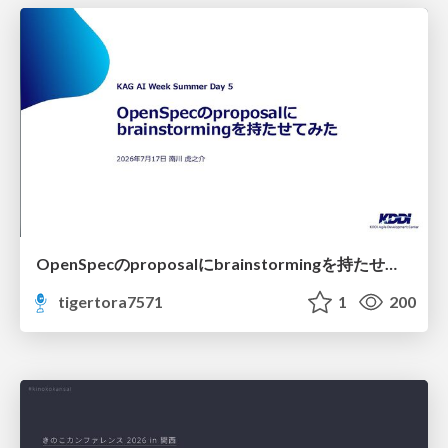
OpenSpecのproposalにbrainstormingを持たせてみた
tigertora7571
1
200