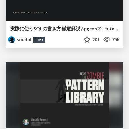
実際に使うSQLの書き方 徹底解説 / pgcon21j-tutorial
soudai
201
75k
PRO