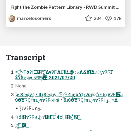
Fight the Zombie Pattern Library - RWD Summit 2016
marcelosomers
234
17k
Transcript
৽ࢀऀ͚ͩͲόʔϯΞ΢τ͠ ͔͚͍ͯΔνʔϜΛཱͯ௚͢ @ࣄۀΛՃ଎ͤ͞Δ։ൃνʔϜͮ͘Γ
גࣜձࣾΧϛφγ ಹਢཧ໵ 2021/07/20
None
ࢲͷΧϛφγྺ • 3݄ɹΧϛφγத్ೖࣾ • 4݄ɹςοΫϦʔυഈ໋ • 5݄ɹνʔϜ෼ׂޙ
ύϑΥʔϚϯεվળνʔϜॴଐ • 6݄ɹύϑΥʔϚϯεվળνʔϜͰؤுΔ
• 7݄ɹνʔϜ࠶ฤத
ࠓճ͸νʔϜͷվળʹ૸Γճͬͨ 4ϲ݄Ͱ΍ͬͨ͜ͱʹ͍ͭͯ࿩͠·͢
ೖࣾ࣌ʹײͨ͡ҧ࿨ײ