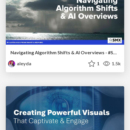
Navigating Algorithm Shifts & AI Overviews - #SMXNext
aleyda
1
1.5k