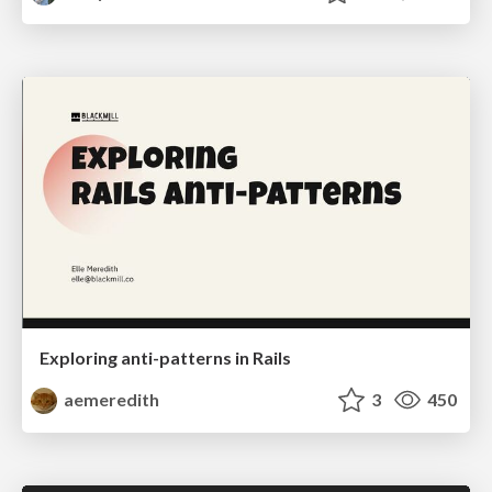
Exploring anti-patterns in Rails
aemeredith
3
450