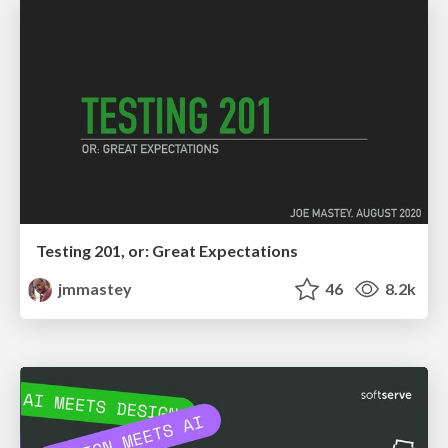
Testing 201, or: Great Expectations
jmmastey
46
8.2k