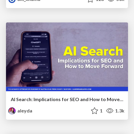
AI Search: Implications for SEO and How to Move Forward - #ShenzhenSEOConference
aleyda
1
1.3k