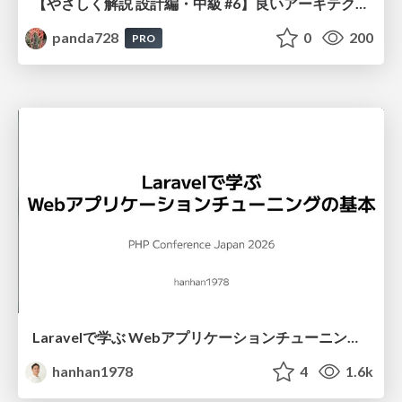
【やさしく解説 設計編・中級 #6】良いアーキテクチャとは ～ 一本の登り道の、行き先 ～
panda728
0
200
PRO
Laravelで学ぶ Webアプリケーションチューニング入門/web_application_tuning_101
hanhan1978
4
1.6k