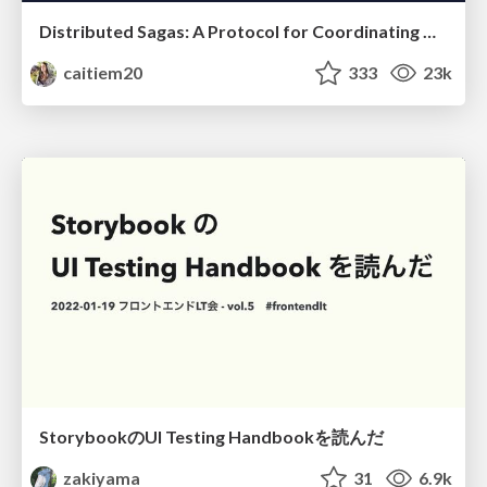
Distributed Sagas: A Protocol for Coordinating Microservices
caitiem20
333
23k
StorybookのUI Testing Handbookを読んだ
zakiyama
31
6.9k