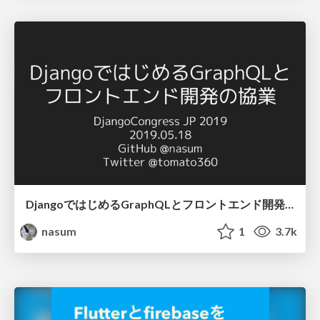
DjangoではじめるGraphQLとフロントエンド開発の協業
nasum
1
3.7k