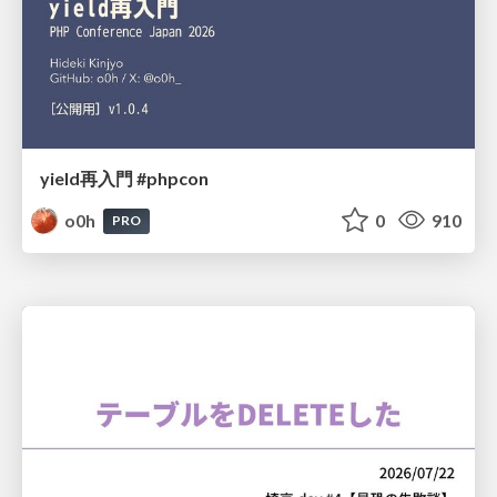
yield再入門 #phpcon
o0h
0
910
PRO