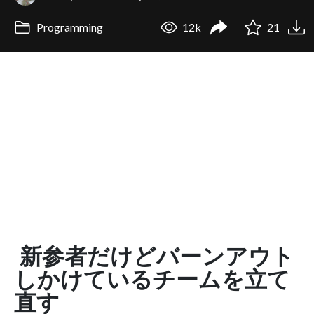
Programming
12k
21
新参者だけどバーンアウト
しかけているチームを立て
直す