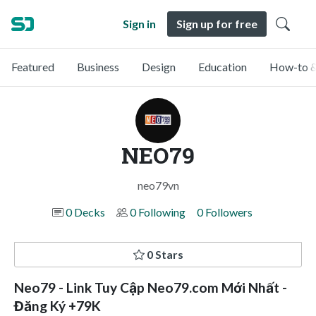
Sign in
Sign up for free
Featured
Business
Design
Education
How-to &
NEO79
neo79vn
0 Decks
0 Following
0 Followers
0 Stars
Neo79 - Link Tuy Cập Neo79.com Mới Nhất -
Đăng Ký +79K