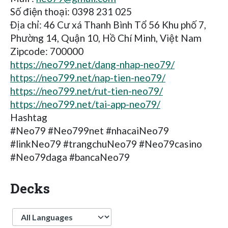
Số điện thoại: 0398 231 025
Địa chỉ: 46 Cư xá Thanh Bình Tổ 56 Khu phố 7,
Phường 14, Quận 10, Hồ Chí Minh, Việt Nam
Zipcode: 700000
https://neo799.net/dang-nhap-neo79/
https://neo799.net/nap-tien-neo79/
https://neo799.net/rut-tien-neo79/
https://neo799.net/tai-app-neo79/
Hashtag
#Neo79 #Neo799net #nhacaiNeo79
#linkNeo79 #trangchuNeo79 #Neo79casino
#Neo79daga #bancaNeo79
Decks
Language