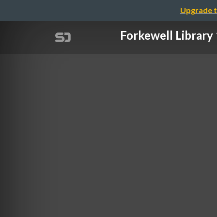
Upgrade t
Forkewell L