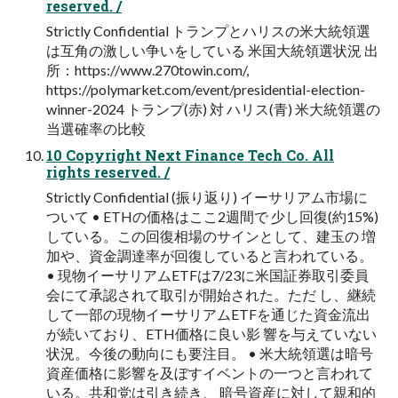
reserved. /
Strictly Confidential トランプとハリスの米大統領選
は互角の激しい争いをしている 米国大統領選状況 出
所：https://www.270towin.com/,
https://polymarket.com/event/presidential-election-
winner-2024 トランプ(赤) 対 ハリス(青) 米大統領選の
当選確率の比較
10 Copyright Next Finance Tech Co. All
rights reserved. /
Strictly Confidential (振り返り) イーサリアム市場に
ついて • ETHの価格はここ2週間で 少し回復(約15%)
している。この回復相場のサインとして、建玉の 増
加や、資金調達率が回復していると言われている。
• 現物イーサリアムETFは7/23に米国証券取引委員
会にて承認されて取引が開始された。ただ し、継続
して一部の現物イーサリアムETFを通じた資金流出
が続いており、ETH価格に良い影 響を与えていない
状況。今後の動向にも要注目。 • 米大統領選は暗号
資産価格に影響を及ぼすイベントの一つと言われて
いる。共和党は引き続き、 暗号資産に対して親和的