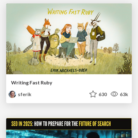
Writing Fast Ruby
sferik
630
63k