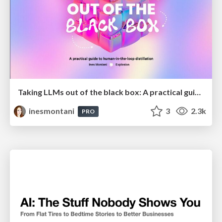
Taking LLMs out of the black box: A practical guide to human-in-the-loop distillation
inesmontani
3
2.3k
PRO