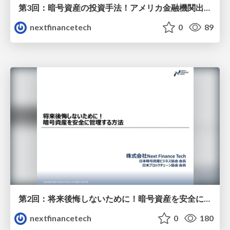
第3回：暗号資産の投資手法！アメリカ金融機関出身者から学ぶ資産運用の基本！
nextfinancetech
0
89
第2回：将来後悔しないために！暗号資産を安全に管理する方法 (ウォレット管理・セキュリティ対策)
nextfinancetech
0
180