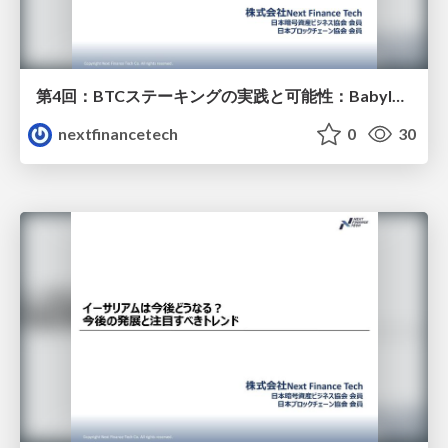
第4回：BTCステーキングの実践と可能性：BabylonでBTCを"運用"する次の一手
nextfinancetech
0
30