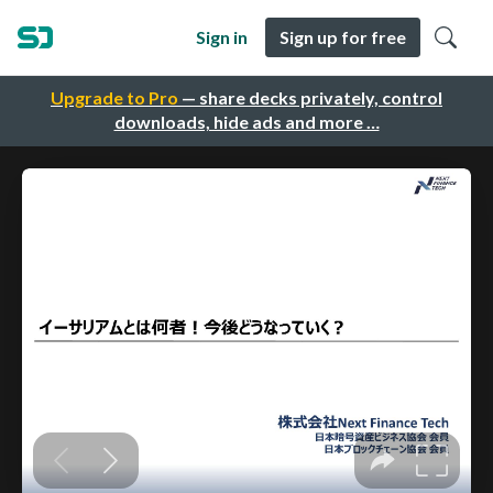
Sign in
Sign up for free
Upgrade to Pro
— share decks privately, control
downloads, hide ads and more …