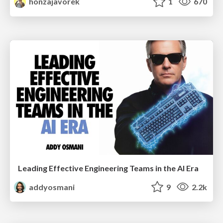
honzajavorek
1
670
Leading Effective Engineering Teams in the AI Era
addyosmani
9
2.2k