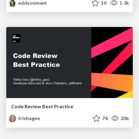
addyosmani
10
1.3k
Code Review Best Practice
trishagee
74
20k