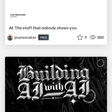
AI: The stuff that nobody shows you
jnunemaker
9
880
PRO