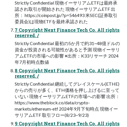
Strictly Confidential 現物イーサリアムETFは最終承
認され取引が開始された 現物イーサリアムETF 出
所： https://coinpost.jp/?p=546493 米SEC(証券取引
委員会)は現物ETFを最終承認された
7 Copyright Next Finance Tech Co. All rights
reserved. /
Strictly Confidential 最初の5か月で約31~48億ドルの
資金が投資される可能性があると予測 現物イーサリ
アムETFの市場への影響 ※出所：K33リサーチ 2024
年7月初時点数値
8 Copyright Next Finance Tech Co. All rights
reserved. /
Strictly Confidential 継続してグレイスケール(ETHE)
からの売りが多く、ETH価格を押し上げるに至って
いない 現物イーサリアムETFの市場への影響 出所：
https://www.theblock.co/data/crypto-
markets/ethereum-etf 2024年9月下旬時点 現物イー
サリアムETF 取引フロー(8/23~9/23)
9 Copyright Next Finance Tech Co. All rights