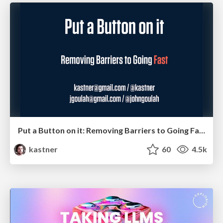
Put a Button on it: Removing Barriers to Going Fast.
kastner
60
4.5k