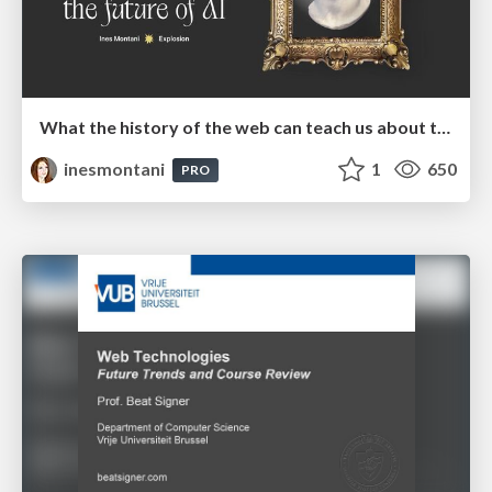
What the history of the web can teach us about the future of AI
inesmontani
1
650
PRO