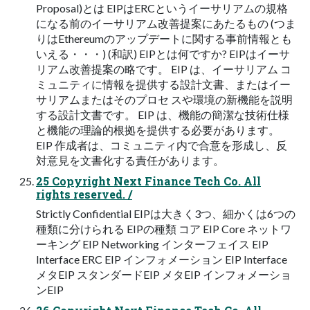
Proposal)とは EIPはERCというイーサリアムの規格
になる前のイーサリアム改善提案にあたるもの (つま
りはEthereumのアップデートに関する事前情報とも
いえる・・・) (和訳) EIPとは何ですか? EIPはイーサ
リアム改善提案の略です。 EIP は、イーサリアム コ
ミュニティに情報を提供する設計文書、またはイー
サリアムまたはそのプロセ スや環境の新機能を説明
する設計文書です。 EIP は、機能の簡潔な技術仕様
と機能の理論的根拠を提供する必要があります。
EIP 作成者は、コミュニティ内で合意を形成し、反
対意見を文書化する責任があります。
25 Copyright Next Finance Tech Co. All
rights reserved. /
Strictly Confidential EIPは大きく3つ、細かくは6つの
種類に分けられる EIPの種類 コア EIP Core ネットワ
ーキング EIP Networking インターフェイス EIP
Interface ERC EIP インフォメーション EIP Interface
メタEIP スタンダードEIP メタEIP インフォメーショ
ンEIP