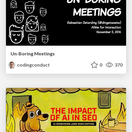
Un-Boring Meetings
codingconduct
0
370