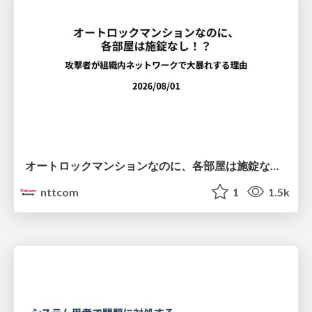
オートロックマンションなのに、各部屋は施錠なし！？ 攻撃者が組織内ネットワークで大暴れする理由 / The Front Door Is Locked, but the Rooms Are Wide Open: Why Attackers Move Freely Inside Enterprise Networks
nttcom
1
1.5k