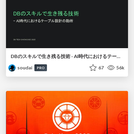
DBのスキルで生き残る技術 - AI時代におけるテーブル設計の勘所
soudai
67
56k
PRO