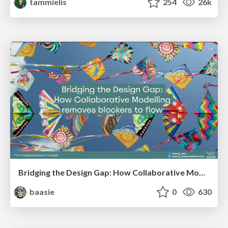
tammielis
254
26k
Bridging the Design Gap: How Collaborative Modelling removes blockers to flow between stakeholders and teams @FastFlow conf
baasie
0
630