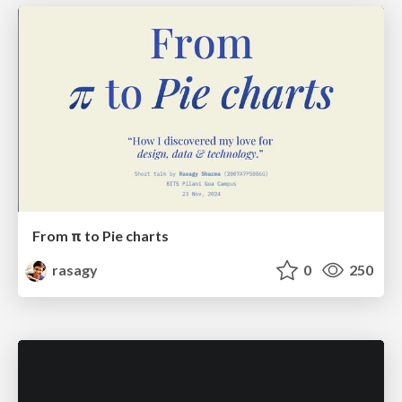
From π to Pie charts
rasagy
0
250