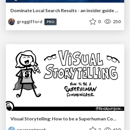
Dominate Local Search Results - an insider guide to GBP, reviews, and Local SEO
greggifford
0
250
PRO
Visual Storytelling: How to be a Superhuman Communicator
reverentgeek
2
610