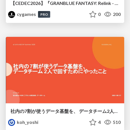
【CEDEC2026】『GRANBLUE FANTASY: Relink - Endless Ragnarok』のバトル制作事例 ～最高のキャラゲーを目指して～
cygames
0
200
PRO
社内の7割が使うデータ基盤を、 データチーム2人で回すためにやったこと
koh_yoshi
4
510