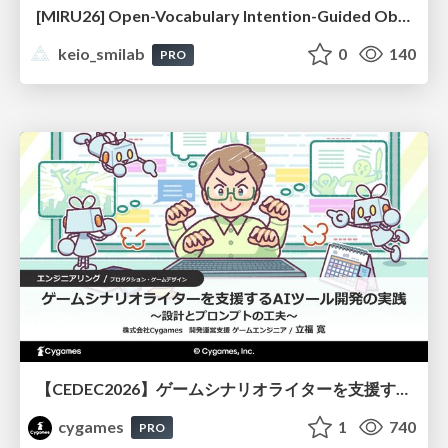
[MIRU26] Open-Vocabulary Intention-Guided Object Detection in Diverse Scenes
keio_smilab
0
140
PRO
【CEDEC2026】ゲームシナリオライターを支援するAIツール開発の実践 ― 設計とプロンプトの工夫 ―
cygames
1
740
PRO