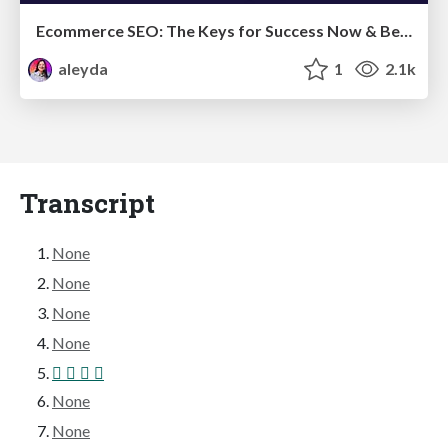
Ecommerce SEO: The Keys for Success Now & Beyond - #SERPConf2024
aleyda
1
2.1k
Transcript
None
None
None
None
   
None
None