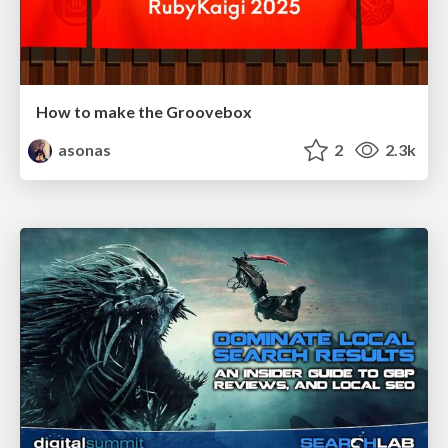
How to make the Groovebox
asonas
2
2.3k