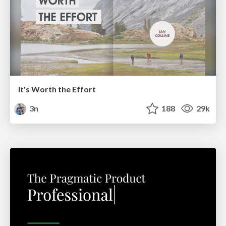
It's Worth the Effort
3n
188
29k