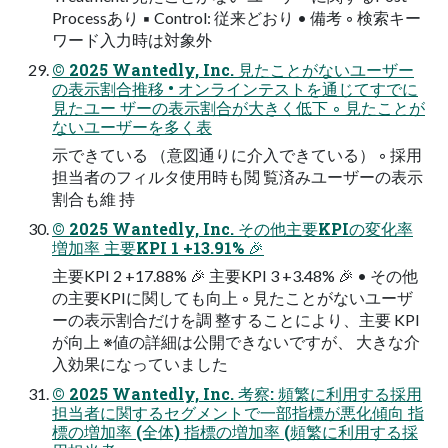
Processあり ▪ Control: 従来どおり • 備考 ◦ 検索キー
ワード入力時は対象外
© 2025 Wantedly, Inc. 見たことがないユーザー
の表示割合推移 • オンラインテストを通じてすでに
見たユー ザーの表示割合が大きく低下 ◦ 見たことが
ないユーザーを多く表
示できている （意図通りに介入できている） ◦ 採用
担当者のフィルタ使用時も閲 覧済みユーザーの表示
割合も維 持
© 2025 Wantedly, Inc. その他主要KPIの変化率
増加率 主要KPI 1 +13.91% 🎉
主要KPI 2 +17.88% 🎉 主要KPI 3 +3.48% 🎉 • その他
の主要KPIに関しても向上 ◦ 見たことがないユーザ
ーの表示割合だけを調 整することにより、主要 KPI
が向上 ※値の詳細は公開できないですが、 大きな介
入効果になっていました
© 2025 Wantedly, Inc. 考察: 頻繁に利⽤する採⽤
担当者に関するセグメントで⼀部指標が悪化傾向 指
標の増加率 (全体) 指標の増加率 (頻繁に利用する採