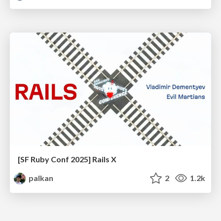
[SF Ruby Conf 2025] Rails X
palkan
2
1.2k