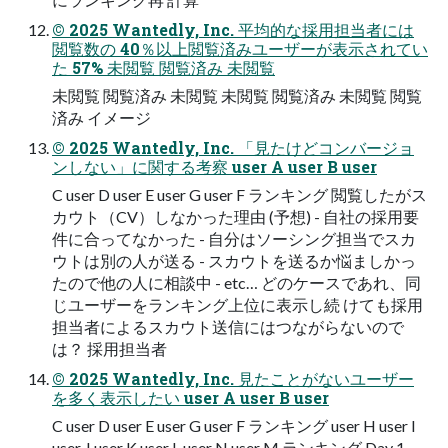
© 2025 Wantedly, Inc. 平均的な採用担当者には
閲覧数の 40％以上閲覧済みユーザーが表示されてい
た 57% 未閲覧 閲覧済み 未閲覧
未閲覧 閲覧済み 未閲覧 未閲覧 閲覧済み 未閲覧 閲覧
済み イメージ
© 2025 Wantedly, Inc. 「見たけどコンバージョ
ンしない」に関する考察 user A user B user
C user D user E user G user F ランキング 閲覧したがス
カウト（CV）しなかった理由 (予想) - 自社の採用要
件に合ってなかった - 自分はソーシング担当でスカ
ウトは別の人が送る - スカウトを送るか悩ましかっ
たので他の人に相談中 - etc… どのケースであれ、同
じユーザーをランキング上位に表示し続 けても採用
担当者によるスカウト送信にはつながらないので
は？ 採用担当者
© 2025 Wantedly, Inc. 見たことがないユーザー
を多く表示したい user A user B user
C user D user E user G user F ランキング user H user I
user J user K user L user N user M ランキング Day 1