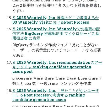
Day 2 採用担当者 採用担当者 スカウト対象を 探索し
やすい
© 2025 Wantedly, Inc. 推薦のどこで考慮するか
03 Wantedly VisitにおけるPost Process
© 2025 Wantedly, Inc. Wantedlyでの推薦の配
信方法 BigQuery 推薦配信用 マイクロサービス 採
用担当者 に表示
BigQuery ランキング作成ジョブ 「見たことがない
ユーザー」の表示量について コントロールする必要
がある
© 2025 Wantedly, Inc. recommendationのアー
キテクチャ ranking candidate generation
users post
process user A user B user C user D user E user G user F
数百万 user 数千〜数万 user ランキング を作成
© 2025 Wantedly, Inc. 「見たことがないユーザ
ー」をPost Processで考慮する ranking
candidate generation users
post process user A user B user C user D user E user G