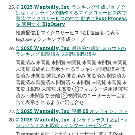
© 2025 Wantedly, Inc. ランキング作成ジョブで
はなくオンラインで動作するマイクロサービス内で
実装 マイクロサービスの中で 動的にPost Process
を 適用する BigQuery
推薦配信用 マイクロサービス 採用担当者 に表示
BigQuery ランキング作成ジョブ
© 2025 Wantedly, Inc. 最終的な設計 スカウトの
ランキング 閲覧済み 未閲覧 閲覧済み
閲覧済み 未閲覧 未閲覧 未閲覧 未閲覧 未閲覧 未閲覧
未閲覧 最終的に表示さ れるランキング 閲覧済み 閲
覧済み 未閲覧 閲覧済み 閲覧済み 閲覧済み 閲覧済み
閲覧済み 閲覧済み 閲覧済み 未閲覧 未閲覧 未閲覧 未
閲覧 未閲覧 未閲覧 未閲覧 ①フィルター適用後 閲覧
済み・未閲覧で 分離 ②未閲覧のユーザー が一定割
合で表示さ れるように混ぜ合せ
© 2025 Wantedly, Inc. 評価 05 オンラインテスト
© 2025 Wantedly, Inc. オンラインテスト設計 • オ
ンラインテスト形式 ◦ インターリービング ▪
Treatment: 見たことがない ユーザーに関するPost