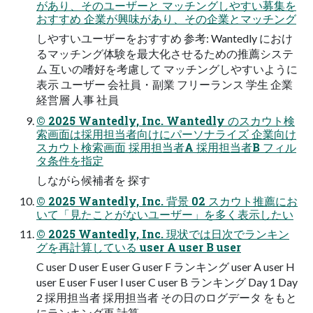
があり、そのユーザーと マッチングしやすい募集を
おすすめ 企業が興味があり、その企業とマッチング
しやすいユーザーをおすすめ 参考: Wantedly におけ
るマッチング体験を最大化させるための推薦システ
ム 互いの嗜好を考慮して マッチングしやすいように
表示 ユーザー 会社員・副業 フリーランス 学生 企業
経営層 人事 社員
© 2025 Wantedly, Inc. Wantedly のスカウト検
索画面は採用担当者向けにパーソナライズ 企業向け
スカウト検索画面 採用担当者A 採用担当者B フィル
タ条件を指定
しながら候補者を 探す
© 2025 Wantedly, Inc. 背景 02 スカウト推薦にお
いて「見たことがないユーザー」を多く表示したい
© 2025 Wantedly, Inc. 現状では日次でランキン
グを再計算している user A user B user
C user D user E user G user F ランキング user A user H
user E user F user I user C user B ランキング Day 1 Day
2 採用担当者 採用担当者 その日のログデータ をもと
にランキング再 計算