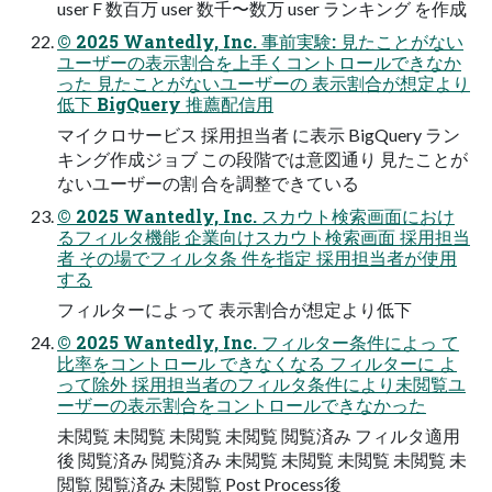
user F 数百万 user 数千〜数万 user ランキング を作成
© 2025 Wantedly, Inc. 事前実験: 見たことがない
ユーザーの表示割合を上手くコントロールできなか
った 見たことがないユーザーの 表示割合が想定より
低下 BigQuery 推薦配信用
マイクロサービス 採用担当者 に表示 BigQuery ラン
キング作成ジョブ この段階では意図通り 見たことが
ないユーザーの割 合を調整できている
© 2025 Wantedly, Inc. スカウト検索画面におけ
るフィルタ機能 企業向けスカウト検索画面 採用担当
者 その場でフィルタ条 件を指定 採用担当者が使用
する
フィルターによって 表示割合が想定より低下
© 2025 Wantedly, Inc. フィルター条件によっ て
比率をコントロール できなくなる フィルターに よ
って除外 採用担当者のフィルタ条件により未閲覧ユ
ーザーの表示割合をコントロールできなかった
未閲覧 未閲覧 未閲覧 未閲覧 閲覧済み フィルタ適用
後 閲覧済み 閲覧済み 未閲覧 未閲覧 未閲覧 未閲覧 未
閲覧 閲覧済み 未閲覧 Post Process後