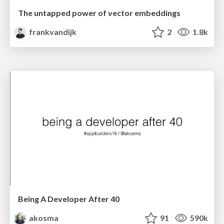
The untapped power of vector embeddings
frankvandijk
2
1.8k
Being A Developer After 40
akosma
91
590k