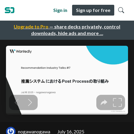
Sign in
Sign up for free
Upgrade to Pro
— share decks privately, control
downloads, hide ads and more …
nogawanogawa
July 16, 2025