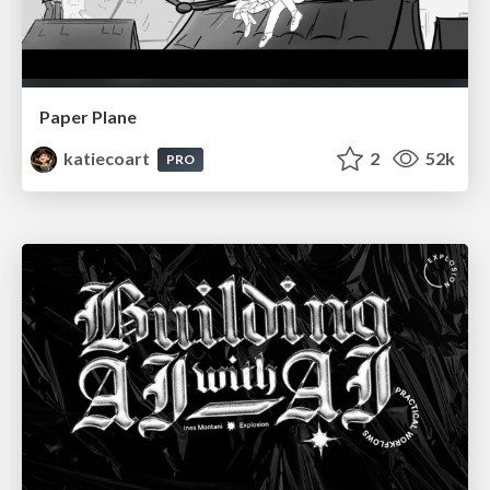
Paper Plane
katiecoart
2
52k
PRO