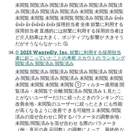
未閲覧 閲覧済み 閲覧済み 閲覧済み 閲覧済み 閲覧済
み 閲覧済み 閲覧済み 閲覧済み 未閲覧 未閲覧 未閲覧
未閲覧 未閲覧 未閲覧 未閲覧 閲覧済み 閲覧済み 👍👍
👍👍 👍 👍👍👍 👍👍 採用担当者 全体 頻繁に利用する
採用担当者 直感的には頻繁に利用する採用担当者ほ
ど介入効果は大きく、ポジティブな影響が 大きそう
だがそうならなかった 🤔
© 2025 Wantedly, Inc. 頻繁に利用する採用担当
者に起こっていたことの考察 スカウトの ランキング
閲覧済み 閲覧済み 閲覧済み
未閲覧 閲覧済み 閲覧済み 閲覧済み 閲覧済み 閲覧済
み 閲覧済み 閲覧済み 閲覧済み 未閲覧 未閲覧 未閲覧
未閲覧 未閲覧 未閲覧 未閲覧 ①フィルター適用後 閲
覧済み・未閲覧で 分離 閲覧済み 閲覧済み 1. 見たこ
とがないユーザーだけに 絞ったときのランキングに
改善余地 - 未閲覧のユーザーに絞ったとき にも性能
が高くなるように改善で きる可能性 2. 未閲覧/閲覧
済みの混ぜ合わせに 関するパラメータの調整余地 -
未閲覧/閲覧済みを混ぜ合わせ る際のパラメータ
（例：直近の表 示回数）の調整によって、最終的 な