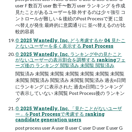
user F 数百万 user 数千〜数万 user ランキング を作成
見たことがあるユーザーを除 外するのは少々強引 コ
ントロールが難しい & 後続のPost Processで更 に並
べ替えが発生 最終的に意図通りに 並べ替えるのが比
較的容易
© 2025 Wantedly, Inc. どう考慮するか 04 見たこ
とないユーザーを多く表示する Post Process
© 2025 Wantedly, Inc. ランキング中の見たこと
がないユーザーの表示割合を調整する rankingフェ
ーズ後の ランキング 閲覧済み 未閲覧 閲覧済み
閲覧済み 未閲覧 未閲覧 未閲覧 未閲覧 未閲覧 未閲覧
未閲覧 閲覧済み 閲覧済み 未閲覧 閲覧済み 過去n日間
にランキング に表示された 過去n日間にランキング
で表示していない 未閲覧 Post Process後の ランキン
グ
© 2025 Wantedly, Inc. 「見たことがないユーザ
ー」をPost Processで考慮する ranking
candidate generation users
post process user A user B user C user D user E user G