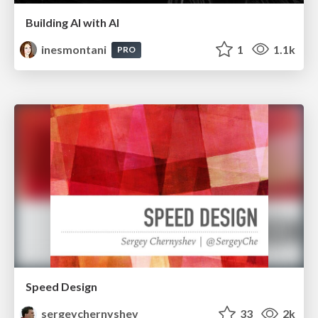
Building AI with AI
inesmontani
1
1.1k
PRO
Speed Design
sergeychernyshev
33
2k