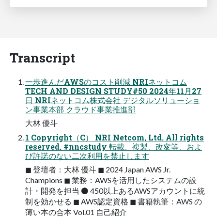
Transcript
一歩進んだAWSのコスト削減 NRIネットコム
TECH AND DESIGN STUDY#50 2024年11月27
日 NRIネットコム株式会社 デジタルソリューショ
ン事業本部 クラウド事業推進部
大林 優斗
1 Copyright（C） NRI Netcom, Ltd. All rights
reserved. #nncstudy 転載、複製、改変等、およ
び許諾のない二次利用を禁止します
◼ 登壇者：大林 優斗 ◼ 2024 Japan AWS Jr.
Champions ◼ 業務：AWSを活用したシステムの設
計・開発を担当 ⚫ 450以上あるAWSアカウントに統
制を効かせる ◼ AWS認定資格 ◼ 書籍執筆：AWS の
薄い本の合本 Vol.01 自己紹介