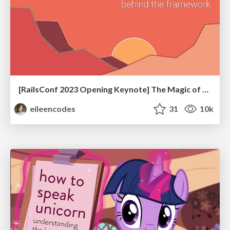
[RailsConf 2023 Opening Keynote] The Magic of Rails
eileencodes
31
10k