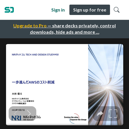
Sign in
Sign up for free
Upgrade to Pro
— share decks privately, control
downloads, hide ads and more …