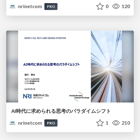
nrinetcom
0
120
PRO
AI時代に求められる思考のパラダイムシフト
nrinetcom
1
210
PRO