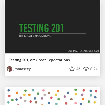
Testing 201, or: Great Expectations
jmmastey
46
8.2k