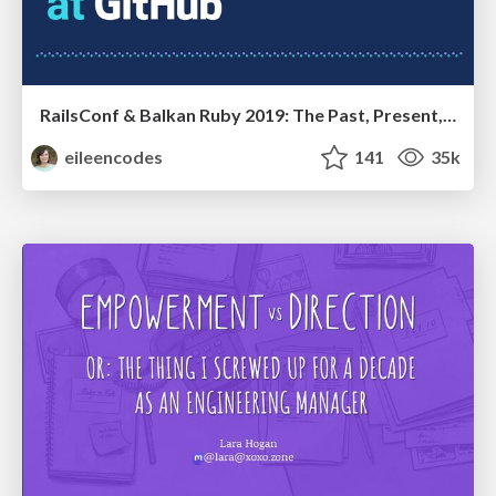
RailsConf & Balkan Ruby 2019: The Past, Present, and Future of Rails at GitHub
eileencodes
141
35k