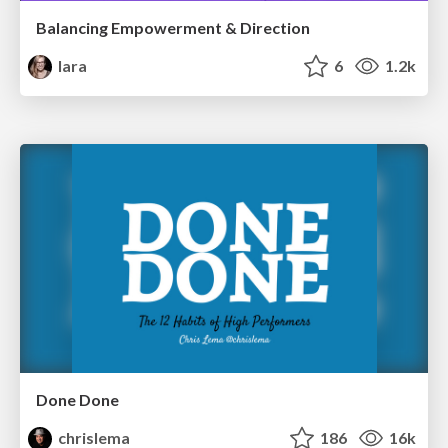
Balancing Empowerment & Direction
lara
6
1.2k
Done Done
chrislema
186
16k