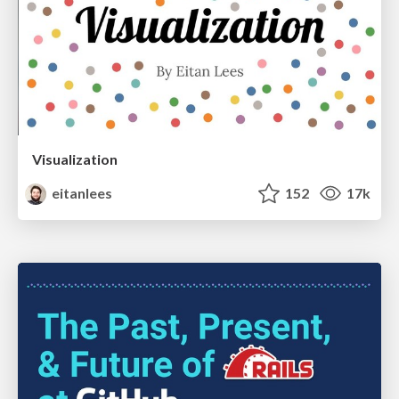
Visualization
eitanlees
152
17k