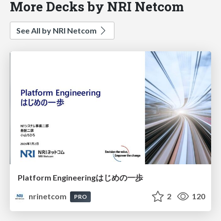
More Decks by NRI Netcom
See All by NRI Netcom
Platform Engineeringはじめの一歩
nrinetcom
2
120
PRO