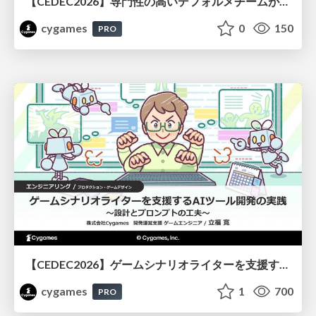
【CEDEC2026】専門性の高いデフォルメチームが挑んだ人材育成戦略 〜Cygames Academiaの企画から実施まで〜
cygames
0
150
PRO
【CEDEC2026】ゲームシナリオライターを支援するAIツール開発の実践 ― 設計とプロンプトの工夫 ―
cygames
1
700
PRO