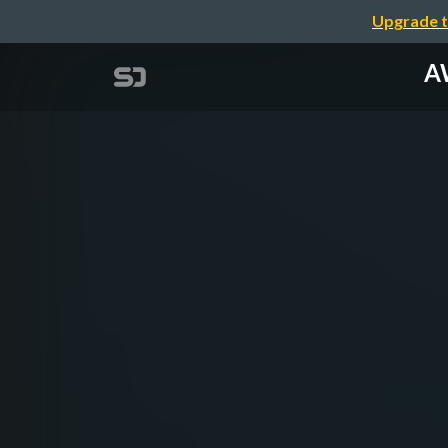
Upgrade t
A