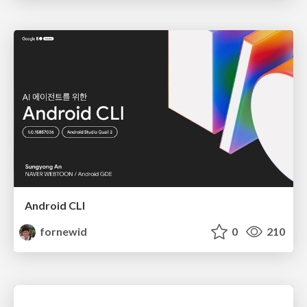
Android CLI
fornewid
0
210