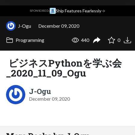
·
Ship Features Fearlessly
→
SPONSORED
J-Ogu
December 09, 2020
Programming
440
0
ビジネスPythonを学ぶ会
_2020_11_09_Ogu
J-Ogu
December 09, 2020