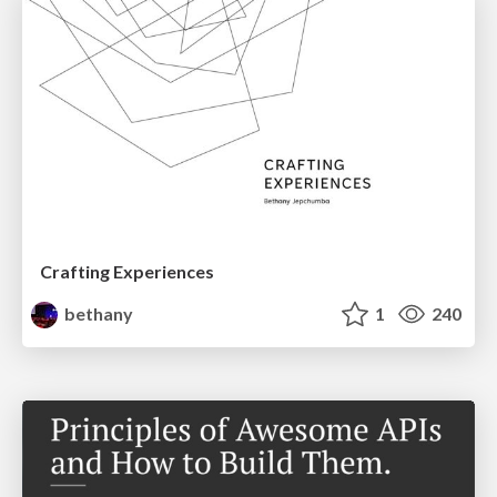
Crafting Experiences
bethany
1
240