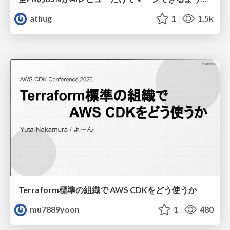
athug
1
1.5k
Terraform標準の組織で AWS CDKをどう使うか
mu7889yoon
1
480