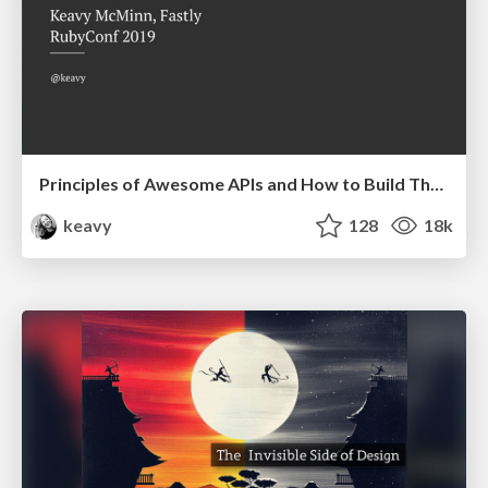
Principles of Awesome APIs and How to Build Them.
keavy
128
18k