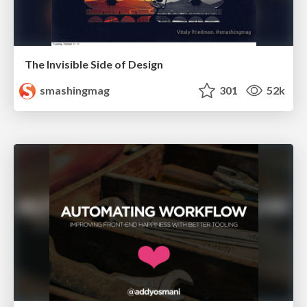
The Invisible Side of Design
smashingmag
301
52k