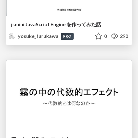
jsmini JavaScript Engine を作ってみた話
yosuke_furukawa
0
290
PRO