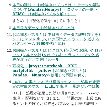
本日の議題 ・ お絵描きパズルとは ・ データの処理
について(Pandas,Numpy) ・ ロジックの一例 ・
DEMO （お絵描きパズルを解く） ・
まとめ （可視化で気をつけていること）
本日扱うデータ お絵描きパズルとは
お絵描きパズルとは 本日扱うデータの説明 数字をヒ
ントに マスを塗っていき 現れたイラストを 答える
パズルゲーム 1990年代に 流行
お絵描きパズルとは ピクロス (任天堂) お絵かきロジ
ック (世界文化社) ののぐらむ イラストロジック 名
称が違うだけで 同じルール
可視化 ・jupyter notebook ・RISE ・
matplotlib、 pillow お絵描きパズルとは
Pandas、 Numpyを使用して問題を解く。
白のマス 黒のマス 塗り指示 xのマス ・ 処理が未確
定の空白のマス ・ □□□で表現 ・ 配列ないでは[0,
0, 0, ] ・ 処理が確定した塗り潰されたマス ・ ▪▪▪で
表現 ・ 配列ないでは[1, 1, 1, ] ・ 問題の左・上辺にあ
るヒントの数字 お絵描きパズルとは 用語の説明 ・