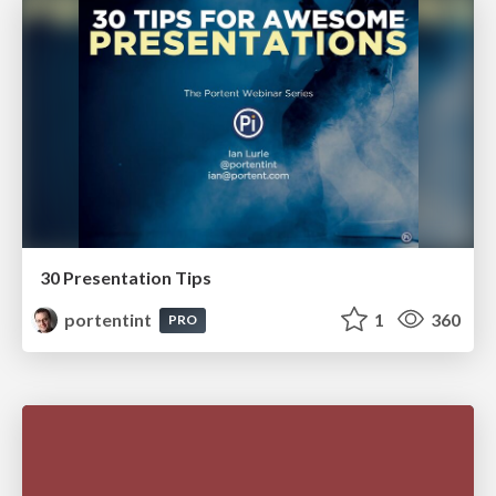
30 Presentation Tips
portentint
1
360
PRO