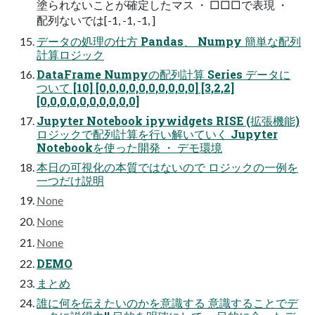
塗られないことが確定したマス ・ □□□で表現 ・
配列ないでは[-1, -1, -1, ]
データの処理の仕方 Pandas、 Numpy 簡単な配列
計算ロジック
DataFrame Numpyの配列計算 Series データに
ついて [10] [0,0,0,0,0,0,0,0,0,0] [3,2,2]
[0,0,0,0,0,0,0,0,0,0]
Jupyter Notebook ipywidgets RISE (拡張機能)
ロジックで配列計算を行い解いていく Jupyter
Notebookを使った開発 ・ デモ環境
本日の可視化の本質ではないので ロジックの一例を
一つだけ説明
None
None
None
DEMO
まとめ
誰に何を伝えたいのかを意識する 意識することでデ