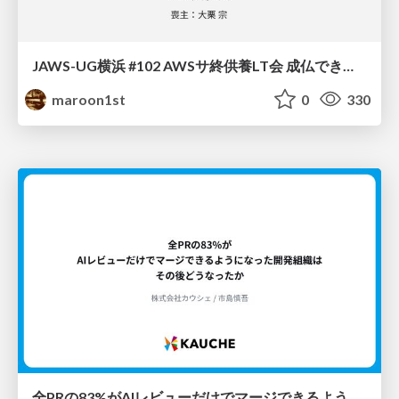
JAWS-UG横浜 #102 AWSサ終供養LT会 成仏できない AWS サービスたち 〜本日、三体供養します〜
maroon1st
0
330
全PRの83%がAIレビューだけでマージできるようになった開発組織はその後どうなったか