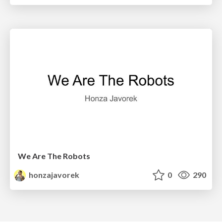
We Are The Robots
honzajavorek
0
290