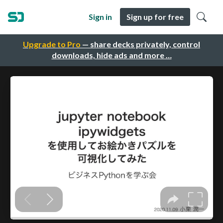
Sign in
Sign up for free
Upgrade to Pro
— share decks privately, control
downloads, hide ads and more …