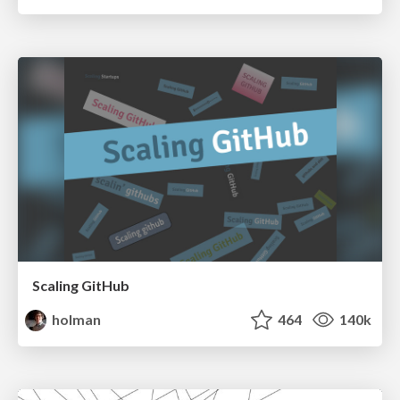
Scaling GitHub
holman
464
140k