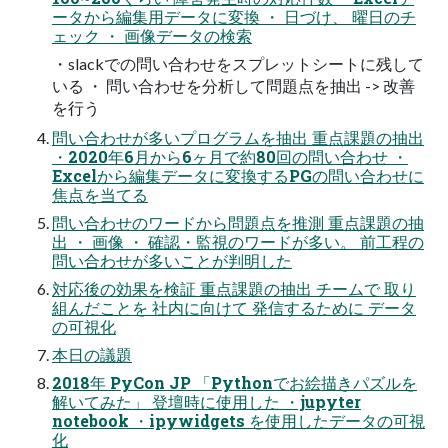
ータから編集用データに変換 ・ 日づけ、 曜日のチ
ェック ・ 画像データの検索
・slackでの問い合わせをスプレットシートに残して
いる ・ 問い合わせを分析して問題点を抽出 -> 改善
を行う
問い合わせが多いプログラムを抽出 重点課題の抽出
・2020年6月から6ヶ月で約80回の問い合わせ ・
Excelから編集データに変換するPGの問い合わせに
焦点を当てる
問い合わせのワードから問題点を推測 重点課題の抽
出 ・ 画像 ・ 確認・監視のワードが多い。 前工程の
問い合わせが多いことが判明した
対応後の効果を検証 重点課題の抽出 チームで 取り
組んだことを 社内に向けて 発信するために データ
の可視化
本日の議題
2018年 PyCon JP 「Pythonでお絵描きパズルを
解いてみた」 登壇時に使用した ・jupyter
notebook ・ipywidgets を使用したデータの可視
化