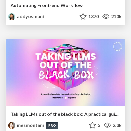
Automating Front-end Workflow
addyosmani
1370
210k
Taking LLMs out of the black box: A practical guide to human-in-the-loop distillation
inesmontani
3
2.3k
PRO