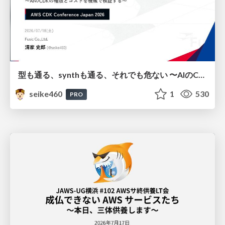
型も通る、synthも通る、それでも危ない 〜AIのCDKの権限とコストを機械で検証する〜 / It Passes Type Checks, It Passes Synth Checks, but It’s Still Risky — Automatically Verifying Permissions and Costs in AI’s CDK —
seike460
1
530
PRO