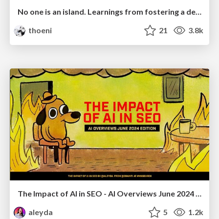
No one is an island. Learnings from fostering a developers community.
thoeni
21
3.8k
The Impact of AI in SEO - AI Overviews June 2024 Edition
aleyda
5
1.2k