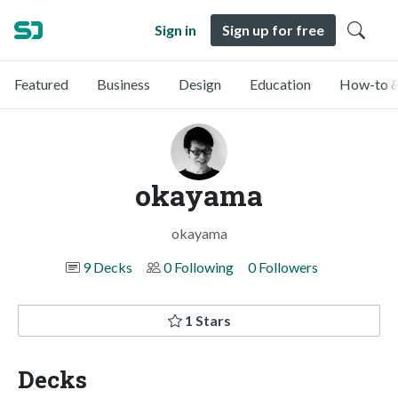
Sign in
Sign up for free
Featured
Business
Design
Education
How-to &
okayama
okayama
9 Decks
0 Following
0 Followers
1 Stars
Decks