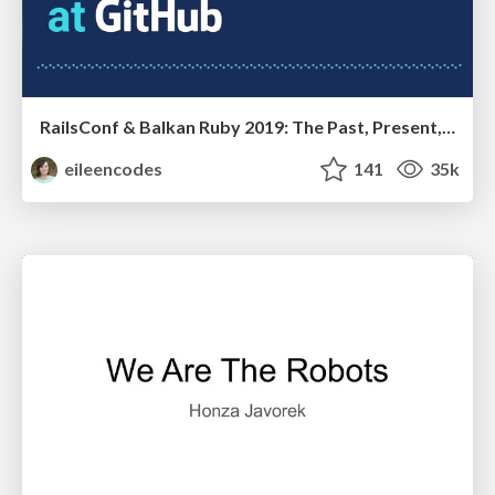
RailsConf & Balkan Ruby 2019: The Past, Present, and Future of Rails at GitHub
eileencodes
141
35k