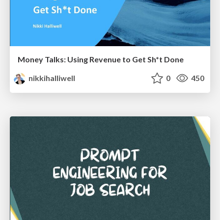
Money Talks: Using Revenue to Get Sh*t Done
nikkihalliwell
0
450