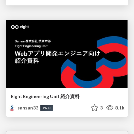
Eight Engineering Unit 紹介資料
sansan33
3
8.1k
PRO