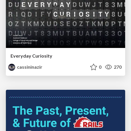
Everyday Curiosity
cassininazir
0
270