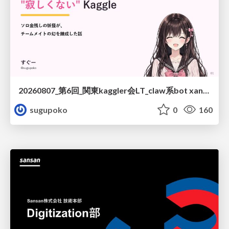
20260807_第6回_関東kaggler会LT_claw系bot xangiと始める、"寂しくない" kaggle
sugupoko
0
160