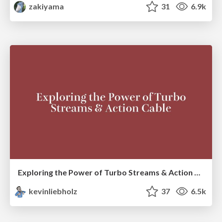
zakiyama
31
6.9k
Exploring the Power of Turbo Streams & Action Cable | RailsConf2023
kevinliebholz
37
6.5k