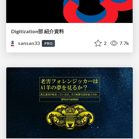
Digitization部 紹介資料
sansan33
2
7.7k
PRO