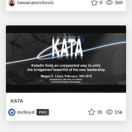
tamaranovitovic
0
360
KATA
mclloyd
35
15k
PRO