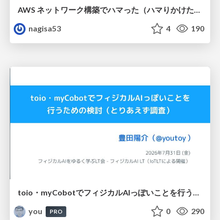
AWS ネットワーク構築でハマった（ハマりかけた） 5選とそこから得た教訓
nagisa53
4
190
toio・myCobotでフィジカルAIっぽいことを行うための検討（とりあえず調査） / フィジカルAI LT（IoTLTによる開催）
you
0
290
PRO