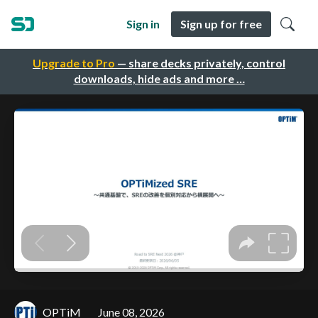
Sign in
Sign up for free
Upgrade to Pro
— share decks privately, control
downloads, hide ads and more …
OPTiM
June 08, 2026