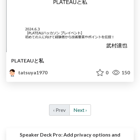
PLATEAUと私
tatsuya1970
0
150
‹ Prev
Next ›
Speaker Deck Pro:
Add privacy options and