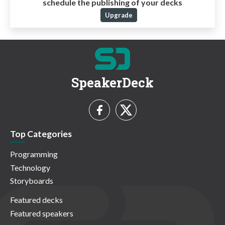
schedule the publishing of your decks
Upgrade
SpeakerDeck
Top Categories
Programming
Technology
Storyboards
Featured decks
Featured speakers