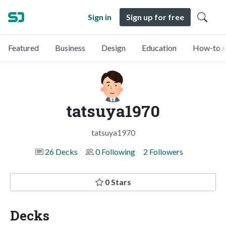
Sign in
Sign up for free
Featured
Business
Design
Education
How-to &
tatsuya1970
tatsuya1970
26 Decks
0 Following
2 Followers
0 Stars
Decks