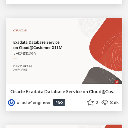
Oracle Exadata Database Service on Cloud@Customer X11M (ExaDB-C@C) サービス概要
oracle4engineer
2
8.6k
PRO