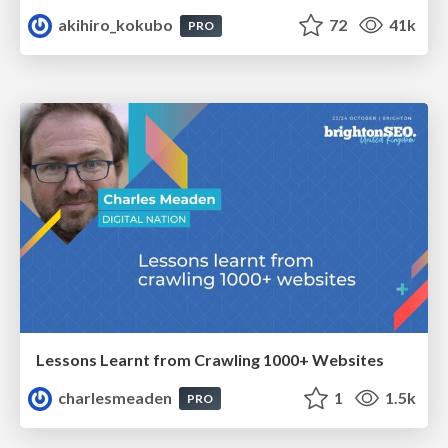
akihiro_kokubo
72
41k
PRO
Lessons Learnt from Crawling 1000+ Websites
charlesmeaden
1
1.5k
PRO