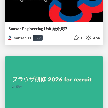
Sansan Engineering Unit 紹介資料
sansan33
1
4.9k
PRO