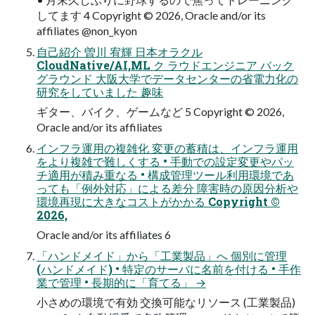
してます 4 Copyright © 2026, Oracle and/or its
affiliates @non_kyon
自己紹介 曽川 宥輝 日本オラクル
CloudNative/AI,ML ク ラウドエンジニア バック
グラウンド 大阪大学でデータセンターの省電力化の
研究をしていました 趣味
ギター、バイク、ゲームなど 5 Copyright © 2026,
Oracle and/or its affiliates
インフラ運用の複雑化 変更の蓄積は、インフラ運用
をより複雑で難しくする • 手動での設定変更やパッ
チ適用が積み重なる • 構成管理ツール利用環境であ
っても「例外対応」による差分 障害時の原因分析や
環境再現に大きなコストがかかる Copyright ©
2026,
Oracle and/or its affiliates 6
「ハンドメイド」から「工業製品」へ 個別に管理
(ハンドメイド) • 特定のサーバに名前を付ける • 手作
業で管理 • 長期的に「育てる」 →
小さめの環境で有効 交換可能なリソース (工業製品)