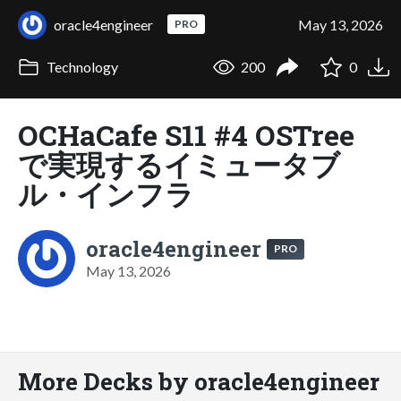
oracle4engineer
May 13, 2026
PRO
Technology
200
0
OCHaCafe S11 #4 OSTree
で実現するイミュータブ
ル・インフラ
oracle4engineer
PRO
May 13, 2026
More Decks by oracle4engineer