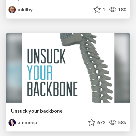
mkilby
1
180
Unsuck your backbone
ammeep
672
58k