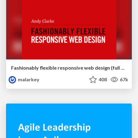
Fashionably flexible responsive web design (full day workshop)
malarkey
408
67k