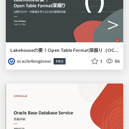
Lakehouseの要！Open Table Format深掘り（OCHaCafe Season 11 #6）
oracle4engineer
1
86
PRO