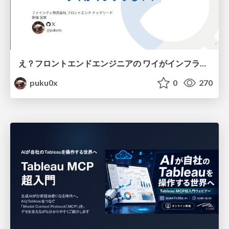
え？フロントエンドエンジニアの ワイがインフラも！？
puku0x
0
270