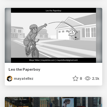
Leo the Paperboy
mayatellez
8
2.1k