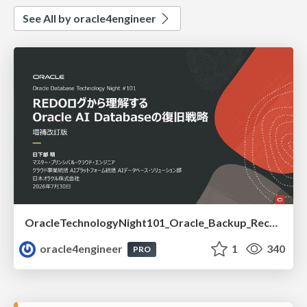
See All by oracle4engineer
OracleTechnologyNight101_Oracle_Backup_Recovery_Strategy_from_REDO_UNDO
oracle4engineer
1
340
PRO