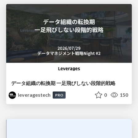
データ組織の転換期 一足飛びしない段階的戦略
leveragestech
0
150
PRO