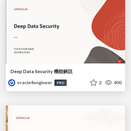
Deep Data Security 機能解説
oracle4engineer
2
400
PRO