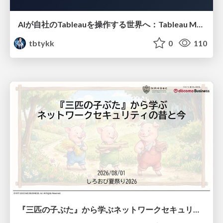
AIが自社のTableauを操作する世界へ：Tableau MCP超入門
tbtykk
0
110
『三匹の子ぶた』から学ぶネットワークセキュリティの昔と今 / Network Security: Then and Now Through the Lens of The Three Little Pigs