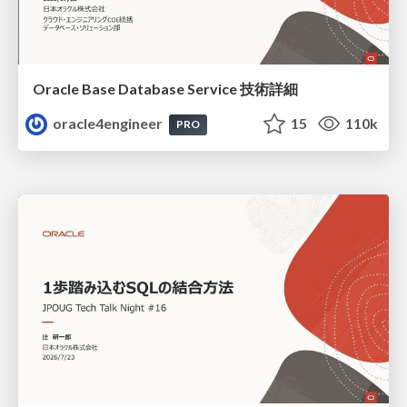
Oracle Base Database Service 技術詳細
oracle4engineer
15
110k
PRO