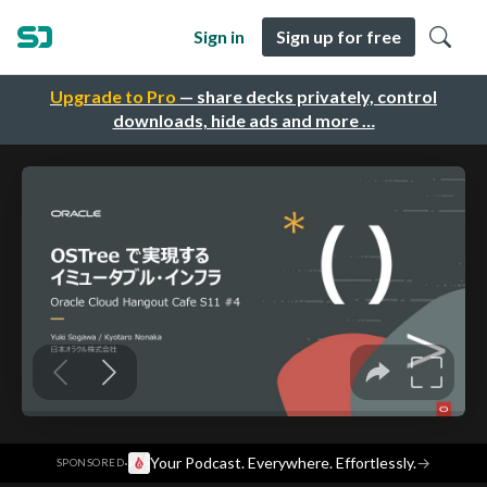
Sign in
Sign up for free
Upgrade to Pro
— share decks privately, control
downloads, hide ads and more …
·
Your Podcast. Everywhere. Effortlessly.
→
SPONSORED