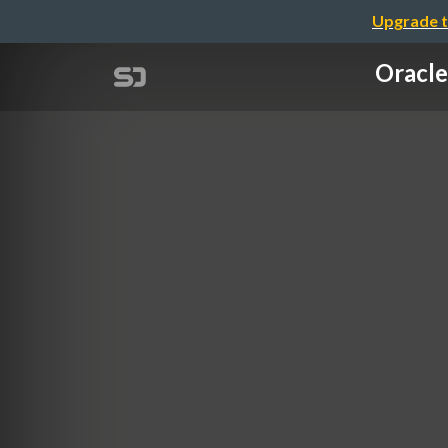
Upgrade t
Orac